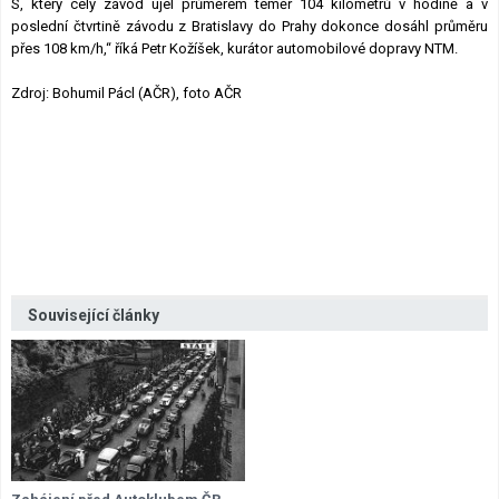
S, který celý závod ujel průměrem téměř 104 kilometrů v hodině a v
poslední čtvrtině závodu z Bratislavy do Prahy dokonce dosáhl průměru
přes 108 km/h,“ říká Petr Kožíšek, kurátor automobilové dopravy NTM.
Zdroj: Bohumil Pácl (AČR), foto AČR
Související články