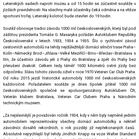
Letenských sadech naproti muzeu a od 15 hodin se zúčastnit soutěže v
jízdách pravidelnosti. Na všechny malé účastníky čeká odměna a na vítěze
sportovní trofej. Letenský kolotoč bude otevřen do 19 hodin.
Soutěž obnovuje tradici závodu 1000 mil československých, který byl pod
záštitou prezidenta Tomáše G. Masaryka pořádán Autoklubem Republiky
Československé v letech 1933, 1934 a 1935. Šlo o rychlostní závod
cestovních automobilů na tehdy nejdůležitější domácí silniční trase Praha–
Kolín–Německý Brod–Jihlava–Velké Meziříčí–Brno–Břeclav–Bratislava s
tím, že účastníci závodu jeli z Prahy do Bratislavy a zpět do Prahy bez
přerušení dvakrát. Celkem tedy téměř 1600 kilometrů ostré jízdy bez
odpočinku. Slávu tohoto závodu oživil v roce 1970 Veteran Car Club Praha.
Od roku 2015 jezdí historické automobily 1000 mil československých
každoročně. Pořadatelem soutěže je dnes Spolek přátel 1000 mil
československých společně se spoluorganizátory Autoklubem ČR,
Veterán klubem Bratislava, Veteran Car Clubem Praha a Národním
technickým muzeem.
„Za nejslavnější je považován ročník 1934, kdy v něm byly nejméně jedním
automobilem reprezentovány všechny domácí automobilky a někteří
závodníci dosáhli rekordních, o rok později již nepřekonaných časů.
Absolutně nejrychlejší byl tehdy Jindřich Knapp na voze Walter Standard