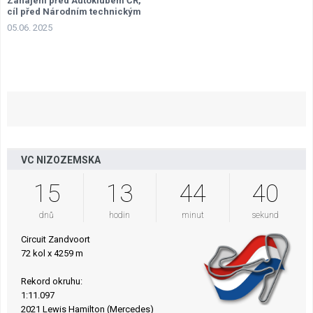
Zahájení před Autoklubem ČR,
cíl před Národním technickým
muzeem
05.06. 2025
VC NIZOZEMSKA
15
13
44
39
dnů
hodin
minut
sekund
Circuit Zandvoort
72 kol x 4259 m
Rekord okruhu:
1:11.097
2021 Lewis Hamilton (Mercedes)