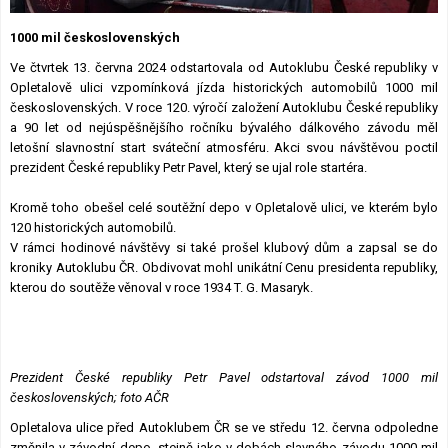
Lexikon F1
1000 mil československých
Ve čtvrtek 13. června 2024 odstartovala od Autoklubu České republiky v
Opletalově ulici vzpomínková jízda historických automobilů 1000 mil
československých. V roce 120. výročí založení Autoklubu České republiky
a 90 let od nejúspěšnějšího ročníku bývalého dálkového závodu měl
letošní slavnostní start sváteční atmosféru. Akci svou návštěvou poctil
prezident České republiky Petr Pavel, který se ujal role startéra.
Kromě toho obešel celé soutěžní depo v Opletalově ulici, ve kterém bylo
120 historických automobilů.
V rámci hodinové návštěvy si také prošel klubový dům a zapsal se do
kroniky Autoklubu ČR. Obdivovat mohl unikátní Cenu presidenta republiky,
kterou do soutěže věnoval v roce 1934 T. G. Masaryk.
Prezident České republiky Petr Pavel odstartoval závod 1000 mil
československých; foto AČR
Opletalova ulice před Autoklubem ČR se ve středu 12. června odpoledne
změnila v závodní depo, stejně jako v dobách slavného závodu 1000 mil