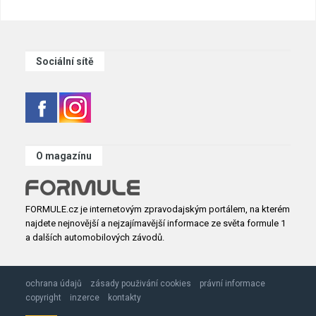
Sociální sítě
O magazínu
FORMULE.cz je internetovým zpravodajským portálem, na kterém
najdete nejnovější a nejzajímavější informace ze světa formule 1
a dalších automobilových závodů.
ochrana údajů
zásady použivání cookies
právní informace
copyright
inzerce
kontakty