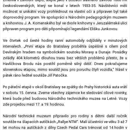
československých, který se konal v letech 1933-35. Návštěvníci měli
možnost si unikátní vozy prohlédnout na vlastní oči a připraven byl také
doprovodný program. Ve spolupráci s Národním pedagogickým muzeem
a knihovnou J. A. Komenského byl ve dvoře knihovny v Jeruzalémské ulici
připraven program pro děti připomínající legendární Elišku Junkovou.
Ve čtvrtek od šesté hodiny ranní automobily odjížděly v minutových
intervalech. „První etapa do Bratislavy proběhla úspěšně s cílem pod
Devínským hradem na symbolickém soutoku Moravy a Dunaje. Posádky
zvládly 404 kilometrů dlouhou trasu bez větších problémů přesto, že u
Havlíčkova Brodu nás postihl poměrně silný déšť. Dnes pokračujeme
slovenskou etapou, mimo soutěž jsou pro poruchu čtyři vozidla,“ hlásil v
pátek ráno ředitel soutěže Jiří Patočka.
Po páteční etapě v okolí Bratislavy se zpátky do Prahy historická auta vrátí
v sobotu 15. června. Zveme všechny zájemce ke sledování cílové rovinky,
která bude před budovou Národního technického muzea na Letné. Vozy
zde projedou mezi 17. a 19. hodinou.
Národní technické muzeum připravilo pro rodiny s dětmi další ročník
soutěže na šlapacích autíčkách „Rallye NTM“. Malí účastníci ve věku 3 až 7
let mohou na autíčkách z dílny Czech Pedal Cars trénovat od 14 hodin v