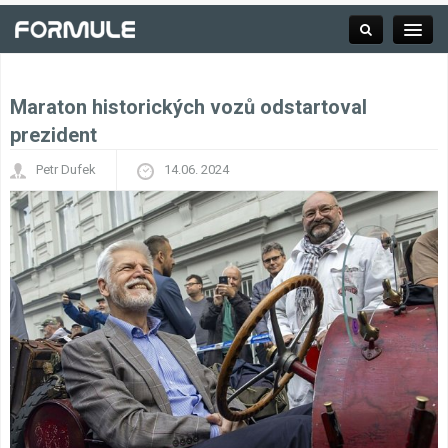
Maraton historických vozů odstartoval
Rubrika
prezident
Petr Dufek
14.06. 2024
Závodní série
Kalendář F1
Výsledky F1
Týmy a jezdci F1
Okruhy F1