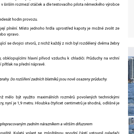
 v širším rozmezí otáček a dle testovacího pilota německého výrobce
šedesát hodin provozu.
její plnění. Místo jednoho hrdla uprostřed kapoty je možné zvolit ze
ebo vpravo.
ící se dvojici otvorů, z nichž každý z nich byl rozdělený dvěma žebry
, obklopujícími hlavní přívod vzduchu k chladiči. Průduchy na vrchní
í přítlak na přední nápravě.
rahy. Do rozšíření zadních blatníků jsou nově osazeny průduchy.
emž mělo být využito maximálních rozměrů povolených technickými
y, nyní je 1,9 metru. Hloubka čtyřicet centimetrů je shodná, odlišné je
 přepracovaným zadním nárazníkem a větším difuzorem
viště. Kulatý volant se zploštěnou spodní částí ustoupil ovladači