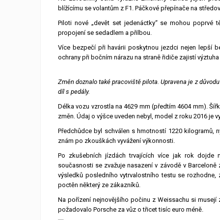
blížícímu se volantům z F1. Páčkové přepínače na středo
Piloti nové „devět set jedenáctky“ se mohou poprvé tě
propojení se sedadlem a přilbou.
Více bezpečí při havárii poskytnou jezdci nejen lepší 
ochrany při bočním nárazu na straně řidiče zajistí výztuha 
Změn doznalo také pracoviště pilota. Upravena je z důvodu
díl s pedály.
Délka vozu vzrostla na 4629 mm (předtím 4604 mm). Šíř
změn. Údaj o výšce uveden nebyl, model z roku 2016 je v
Předchůdce byl schválen s hmotností 1220 kilogramů, n
znám po zkouškách vyvážení výkonnosti.
Po zkušebních jízdách trvajících více jak rok dojde
současnosti se zvažuje nasazení v závodě v Barceloně 
výsledků posledního vytrvalostního testu se rozhodne
poctěn některý ze zákazníků.
Na pořízení nejnovějšího počinu z Weissachu si musejí z
požadovalo Porsche za vůz o třicet tisíc euro méně.