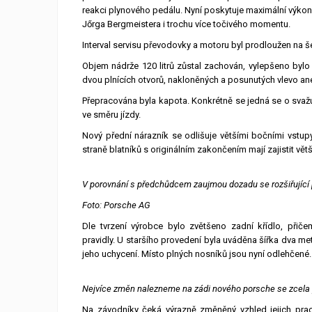
reakci plynového pedálu. Nyní poskytuje maximální výkon
Jőrga Bergmeistera i trochu více točivého momentu.
Interval servisu převodovky a motoru byl prodloužen na 
Objem nádrže 120 litrů zůstal zachován, vylepšeno bylo 
dvou plnících otvorů, nakloněných a posunutých vlevo an
Přepracována byla kapota. Konkrétně se jedná se o svažuj
ve směru jízdy.
Nový přední nárazník se odlišuje většími bočními vstupy
straně blatníků s originálním zakončením mají zajistit větš
V porovnání s předchůdcem zaujmou dozadu se rozšiřující p
Foto: Porsche AG
Dle tvrzení výrobce bylo zvětšeno zadní křídlo, přič
pravidly. U staršího provedení byla uváděna šířka dva metr
jeho uchycení. Místo plných nosníků jsou nyní odlehčené.
Nejvíce změn nalezneme na zádi nového porsche se zcela
Na závodníky čeká výrazně změněný vzhled jejich praco