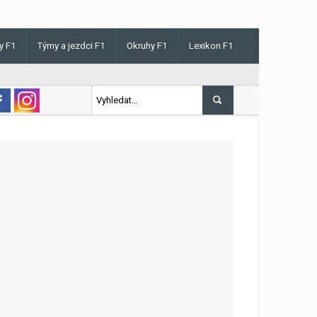
y F1
Týmy a jezdci F1
Okruhy F1
Lexikon F1
s v Maďarsku letos poprvé vyhrál kvalifikaci