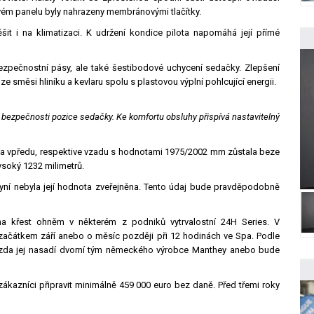
vém panelu byly nahrazeny membránovými tlačítky.
šit i na klimatizaci. K udržení kondice pilota napomáhá její přímé
bezpečnostní pásy, ale také šestibodové uchycení sedačky. Zlepšení
ze směsi hliníku a kevlaru spolu s plastovou výplní pohlcující energii.
 bezpečnosti pozice sedačky. Ke komfortu obsluhy přispívá nastavitelný
ka vpředu, respektive vzadu s hodnotami 1975/2002 mm zůstala beze
ysoký 1232 milimetrů.
yní nebyla její hodnota zveřejněna. Tento údaj bude pravděpodobně
 na křest ohněm v některém z podniků vytrvalostní 24H Series. V
začátkem září anebo o měsíc později při 12 hodinách ve Spa. Podle
, zda jej nasadí dvorní tým německého výrobce Manthey anebo bude
ákazníci připravit minimálně 459 000 euro bez daně. Před třemi roky