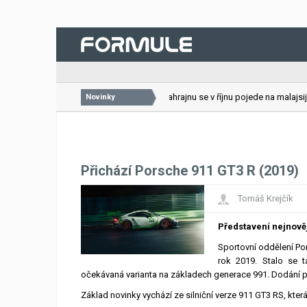
26.07.2026
VC Bahrajnu se v říjnu pojede na malajsijs
Novinky
Přichází Porsche 911 GT3 R (2019)
Tomáš Krejčík
Představení nejnově
Sportovní oddělení Por
rok 2019. Stalo se t
očekávaná varianta na základech generace 991. Dodání 
Základ novinky vychází ze silniční verze 911 GT3 RS, kte