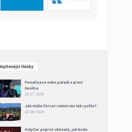
Nejčtenější články
Penalizace mění pořadí v první
desítce
26.07. 2026
Jak může Ferrari měnit vůz tak rychle?
02.08. 2026
IndyCar poprvé ukázala, jak bude