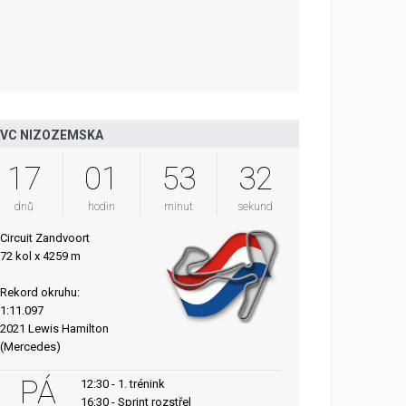
VC NIZOZEMSKA
17
01
53
31
dnů
hodin
minut
sekund
Circuit Zandvoort
72 kol x 4259 m
Rekord okruhu:
1:11.097
2021 Lewis Hamilton
(Mercedes)
PÁ
12:30 - 1. trénink
16:30 - Sprint rozstřel