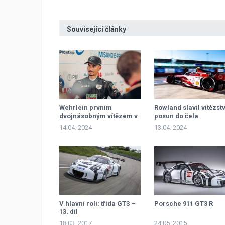
Související články
Wehrlein prvním
Rowland slavil vítězstv
dvojnásobným vítězem v
posun do čela
sezoně
šampionátu, Da Costa
14.04. 2024
13.04. 2024
radoval předčasně
V hlavní roli: třída GT3 –
Porsche 911 GT3 R
13. díl
18.03. 2017
24.05. 2015