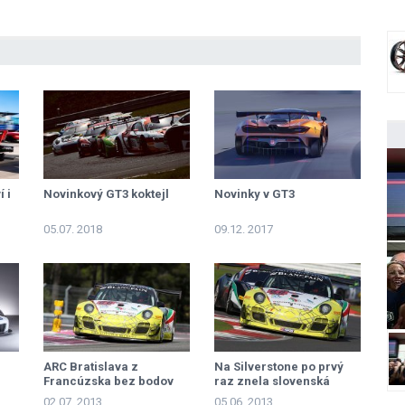
í i
Novinkový GT3 koktejl
Novinky v GT3
 se
05.07. 2018
09.12. 2017
ARC Bratislava z
Na Silverstone po prvý
Francúzska bez bodov
raz znela slovenská
hymna!
02.07. 2013
05.06. 2013