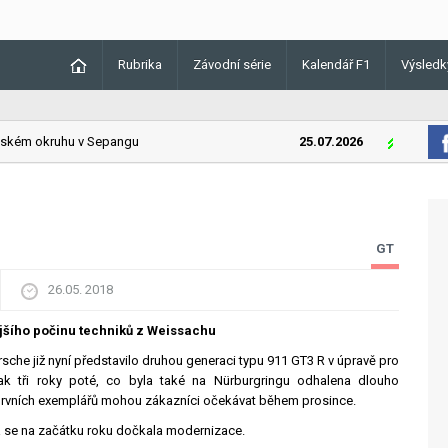
Rubrika
Závodní série
Kalendář F1
Výsledk
kém okruhu v Sepangu
25.07.2026
Lando Norri
GT
26.05. 2018
jšího počinu techniků z Weissachu
sche již nyní představilo druhou generaci typu 911 GT3 R v úpravě pro
ak tři roky poté, co byla také na Nürburgringu odhalena dlouho
prvních exemplářů mohou zákazníci očekávat během prosince.
rá se na začátku roku dočkala modernizace.