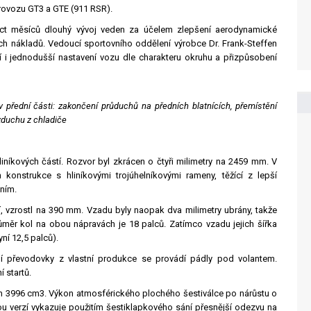
rovozu GT3 a GTE (911 RSR).
ct měsíců dlouhý vývoj veden za účelem zlepšení aerodynamické
ích nákladů. Vedoucí sportovního oddělení výrobce Dr. Frank-Steffen
isí i jednodušší nastavení vozu dle charakteru okruhu a přizpůsobení
v přední části: zakončení průduchů na předních blatnících, přemístění
zduchu z chladiče
iníkových částí. Rozvor byl zkrácen o čtyři milimetry na 2459 mm. V
konstrukce s hliníkovými trojúhelníkovými rameny, těžící z lepší
ním.
í, vzrostl na 390 mm. Vzadu byly naopak dva milimetry ubrány, takže
měr kol na obou nápravách je 18 palců. Zatímco vzadu jejich šířka
yní 12,5 palců).
 převodovky z vlastní produkce se provádí pádly pod volantem.
 startů.
 3996 cm3. Výkon atmosférického plochého šestiválce po nárůstu o
u verzí vykazuje použitím šestiklapkového sání přesnější odezvu na