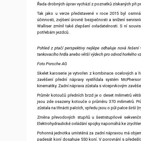
Řada drobných úprav vychází z poznatků získaných při p
Tak jako u verze představené v roce 2015 byl osmná
účinnosti, zvýšení úrovně bezpečnosti a snížení servisn
Walliser zmínil také zlepšení ovladatelnosti. S ní souv
potřebám jezdců.
Pohled z ptačí perspektivy nejlépe odhaluje nová řešení 
tankovacího hrdla anebo větší výdech pro odvod horkého v
Foto Porsche AG
Skelet karoserie je vytvořen z kombinace ocelových a hl
zavěšení přední nápravy vystřídala systém McPherson 
kinematiky. Zadní náprava zůstala s víceprvkovým zavěše
Průměr kotoučů předních brzd je o deset milimetrů větš
jsou zde osazeny kotouče o průměru 370 milimetrů. Prů
zůstala na třinácti palcích, vpředu jsou o půl palce širší (n
Změna převodových stupňů u šestistupňové sekvenční
Elektrohydraulické ovládání spojky napomáhá ke zrychlení
Pohonná jednotka umístěná za zadní nápravou má objem
padesát koní dosahuje 550 koní. V porovnání s předešlo