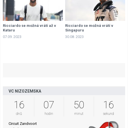
Ricciardo se možná vrátí až v
Ricciardo se možná vrátí v
Kataru
Singapuru
07.09. 2023
30.08. 2023
VC NIZOZEMSKA
16
07
50
15
dnů
hodin
minut
sekund
Circuit Zandvoort