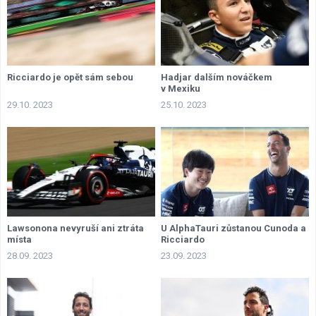
Ricciardo je opět sám sebou
Hadjar dalším nováčkem
v Mexiku
29.10. 2023
25.10. 2023
Lawsonona nevyruší ani ztráta
U AlphaTauri zůstanou Cunoda a
místa
Ricciardo
28.09. 2023
23.09. 2023