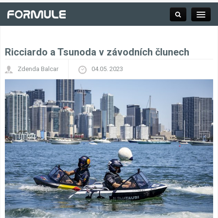
Ricciardo a Tsunoda v závodních člunech
Rubrika
Zdenda Balcar
04.05. 2023
Závodní série
Kalendář F1
Výsledky F1
Týmy a jezdci F1
Okruhy F1