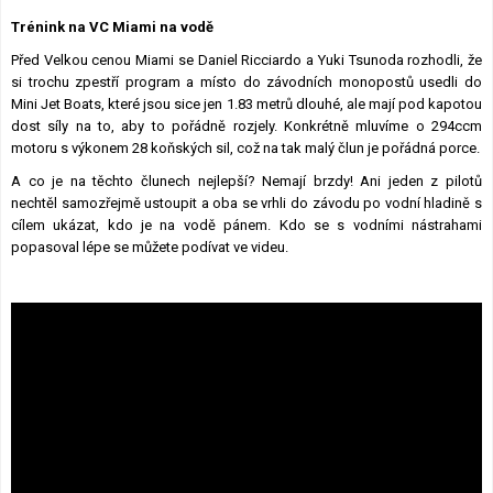
Lexikon F1
Trénink na VC Miami na vodě
Před Velkou cenou Miami se Daniel Ricciardo a Yuki Tsunoda rozhodli, že
si trochu zpestří program a místo do závodních monopostů usedli do
Mini Jet Boats, které jsou sice jen 1.83 metrů dlouhé, ale mají pod kapotou
dost síly na to, aby to pořádně rozjely. Konkrétně mluvíme o 294ccm
motoru s výkonem 28 koňských sil, což na tak malý člun je pořádná porce.
A co je na těchto člunech nejlepší? Nemají brzdy! Ani jeden z pilotů
nechtěl samozřejmě ustoupit a oba se vrhli do závodu po vodní hladině s
cílem ukázat, kdo je na vodě pánem. Kdo se s vodními nástrahami
popasoval lépe se můžete podívat ve videu.