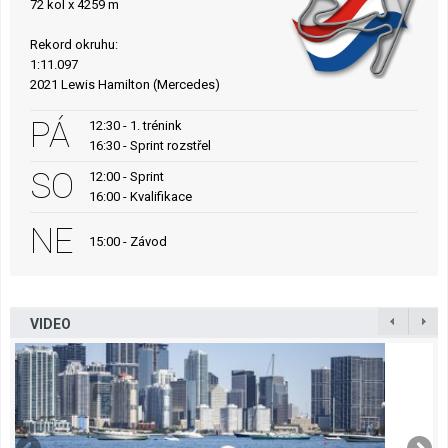
72 kol x 4259 m
Rekord okruhu:
1:11.097
2021 Lewis Hamilton (Mercedes)
PÁ
12:30 - 1. trénink
16:30 - Sprint rozstřel
SO
12:00 - Sprint
16:00 - Kvalifikace
NE
15:00 - Závod
VIDEO