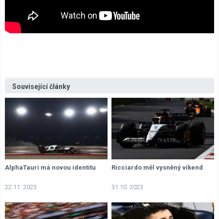
Související články
AlphaTauri má novou identitu
Ricciardo měl vysněný víkend
22.11. 2023
31.10. 2023