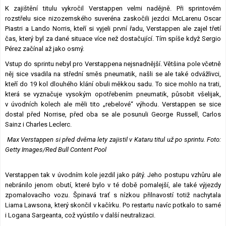
K zajištění titulu vykročil Verstappen velmi nadějně. Při sprintovém
rozstřelu sice nizozemského suveréna zaskočili jezdci McLarenu Oscar
Piastri a Lando Norris, kteří si vyjeli první řadu, Verstappen ale zajel třetí
čas, který byl za dané situace více než dostačující. Tím spíše když Sergio
Pérez začínal až jako osmý.
Vstup do sprintu nebyl pro Verstappena nejsnadnější. Většina pole včetně
něj sice vsadila na střední směs pneumatik, našli se ale také odvážlivci,
kteří do 19 kol dlouhého klání obuli měkkou sadu. To sice mohlo na trati,
která se vyznačuje vysokým opotřebením pneumatik, působit všelijak,
v úvodních kolech ale měli tito „rebelové“ výhodu. Verstappen se sice
dostal před Norrise, před oba se ale posunuli George Russell, Carlos
Sainz i Charles Leclerc.
Max Verstappen si před dvěma lety zajistil v Kataru titul už po sprintu. Foto:
Getty Images/Red Bull Content Pool
Verstappen tak v úvodním kole jezdil jako pátý. Jeho postupu vzhůru ale
nebránilo jenom obutí, které bylo v té době pomalejší, ale také výjezdy
zpomalovacího vozu. Špinavá trať s nízkou přilnavostí totiž nachytala
Liama Lawsona, který skončil v kačírku. Po restartu navíc potkalo to samé
i Logana Sargeanta, což vyústilo v další neutralizaci.