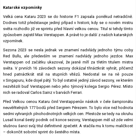
Lexikon F1
Katarské vzpomínky
Velká cena Kataru 2023 se do historie F1 zapsala poněkud netradičně.
Dodnes totiž představuje jediný případ v historii, kdy se o novém mistru
světa rozhodlo již ve sprintu před hlavní velkou cenou. Titul si tehdy tímto
způsobem zajistil Max Verstappen. A právě to je další z našich katarských
vzpomínek.
Sezona 2023 se nesla jednak ve znamení nadvlády jednoho týmu coby
Red Bullu, ale především ve znamení nadvlády jednoho jezdce. Max
Verstappen od začátku ukazoval, že jasně míří za třetím titulem mistra
světa. V prvních 16 závodech sezony dokázal třináctkrát vyhrát, přičemž
hned patnáctkrát stál na stupních vítězů. Nedostal se na ně pouze
v Singapuru, kde dojel pátý. To byl ostatně jediný závod sezony, ve kterém
nezvítězili buď Verstappen nebo jeho týmový kolega Sergio Pérez. Místo
nich se radoval Carlos Sainz v barvách Ferrari.
Před Velkou cenou Kataru činil Verstappenův náskok v čele šampionátu
neuvěřitelných 177 bodů před Sergiem Pérezem. To bylo více než hodnota
sedmi vyhraných plnohodnotných velkých cen. Přestože se tedy na okruhu
Lusail konal šestý podnik od konce sezony, Verstappen měl už zde velmi
slušnou šanci svůj titul definitivně zpečetit. A stačila mu k tomu maličkost
– dokončit sobotní sprint do šestého místa.