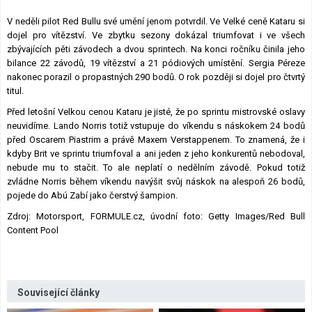
V neděli pilot Red Bullu své umění jenom potvrdil. Ve Velké ceně Kataru si
dojel pro vítězství. Ve zbytku sezony dokázal triumfovat i ve všech
zbývajících pěti závodech a dvou sprintech. Na konci ročníku činila jeho
bilance 22 závodů, 19 vítězství a 21 pódiových umístění. Sergia Péreze
nakonec porazil o propastných 290 bodů. O rok později si dojel pro čtvrtý
titul.
Před letošní Velkou cenou Kataru je jisté, že po sprintu mistrovské oslavy
neuvidíme. Lando Norris totiž vstupuje do víkendu s náskokem 24 bodů
před Oscarem Piastrim a právě Maxem Verstappenem. To znamená, že i
kdyby Brit ve sprintu triumfoval a ani jeden z jeho konkurentů nebodoval,
nebude mu to stačit. To ale neplatí o nedělním závodě. Pokud totiž
zvládne Norris během víkendu navýšit svůj náskok na alespoň 26 bodů,
pojede do Abú Zabí jako čerstvý šampion.
Zdroj: Motorsport, FORMULE.cz, úvodní foto: Getty Images/Red Bull
Content Pool
Související články