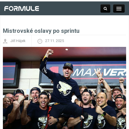
Mistrovské oslavy po sprintu
Rubrika
Jiří Hájek
27.11. 2025
Závodní série
Kalendář F1
Výsledky F1
Týmy a jezdci F1
Okruhy F1