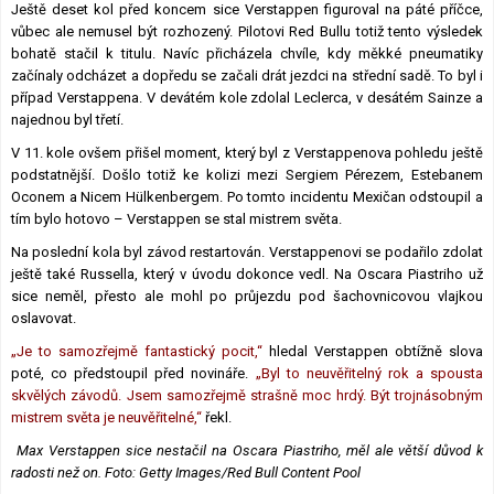
Ještě deset kol před koncem sice Verstappen figuroval na páté příčce,
vůbec ale nemusel být rozhozený. Pilotovi Red Bullu totiž tento výsledek
bohatě stačil k titulu. Navíc přicházela chvíle, kdy měkké pneumatiky
začínaly odcházet a dopředu se začali drát jezdci na střední sadě. To byl i
případ Verstappena. V devátém kole zdolal Leclerca, v desátém Sainze a
najednou byl třetí.
V 11. kole ovšem přišel moment, který byl z Verstappenova pohledu ještě
podstatnější. Došlo totiž ke kolizi mezi Sergiem Pérezem, Estebanem
Oconem a Nicem Hülkenbergem. Po tomto incidentu Mexičan odstoupil a
tím bylo hotovo – Verstappen se stal mistrem světa.
Na poslední kola byl závod restartován. Verstappenovi se podařilo zdolat
ještě také Russella, který v úvodu dokonce vedl. Na Oscara Piastriho už
sice neměl, přesto ale mohl po průjezdu pod šachovnicovou vlajkou
oslavovat.
„Je to samozřejmě fantastický pocit,“
hledal Verstappen obtížně slova
poté, co předstoupil před novináře.
„Byl to neuvěřitelný rok a spousta
skvělých závodů. Jsem samozřejmě strašně moc hrdý. Být trojnásobným
mistrem světa je neuvěřitelné,“
řekl.
Max Verstappen sice nestačil na Oscara Piastriho, měl ale větší důvod k
radosti než on. Foto: Getty Images/Red Bull Content Pool