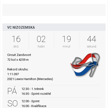
VC NIZOZEMSKA
16
02
19
43
dnů
hodin
minut
sekund
Circuit Zandvoort
72 kol x 4259 m
Rekord okruhu:
1:11.097
2021 Lewis Hamilton (Mercedes)
PÁ
12:30 - 1. trénink
16:30 - Sprint rozstřel
SO
12:00 - Sprint
16:00 - Kvalifikace