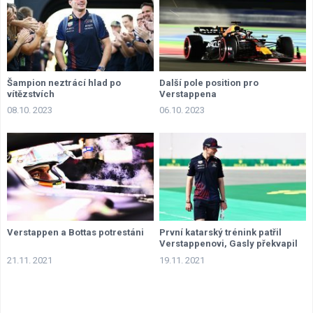
Šampion neztrácí hlad po
Další pole position pro
vítězstvích
Verstappena
08.10. 2023
06.10. 2023
Verstappen a Bottas potrestáni
První katarský trénink patřil
Verstappenovi, Gasly překvapil
druhým časem
21.11. 2021
19.11. 2021