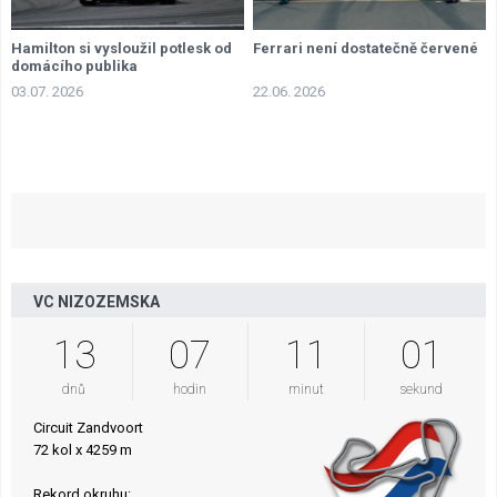
Hamilton si vysloužil potlesk od
Ferrari není dostatečně červené
domácího publika
03.07. 2026
22.06. 2026
VC NIZOZEMSKA
13
07
11
00
dnů
hodin
minut
sekund
Circuit Zandvoort
72 kol x 4259 m
Rekord okruhu: