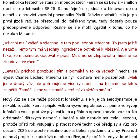
Po několika testech ve starších monopostech Ferrari se už Lewis Hamilton
Lexikon F1
dostal i do letošního SF-25. Samozřejmě se jednalo o filmovací den a
neměl k dispozici závodní pneumatiky Pirelli. Otázky novinářů, zda je po
první jízdě rád, že přestoupil do italského týmu, tedy dostaly pouze
předpřipravené odpovědi. Reálně se ale mohl vyjádřit k tomu, co ho
čekalo v Maranellu.
„
Všichni mají vášeň a všechno je tam pod jednou střechou. To jsem ještě
nezažil. Tento tým má všechny ingredience potřebné k vítězení. Ale víme
také, že musíme pokračovat v práci. Musíme se zlepšovat a musíme se
zlepšovat ve všem.
“
„
Lewisův příchod povzbudil tým a pomáhá v tolika věcech!
“ nechal se
slyšet Charles Leclerc, kterému se nyní dostává méně pozornosti. „
Měli
jsme dobrý vůz, ale potřebujeme více rychlosti a na to jsme se letos
zaměřili. Zaměřili jsme se na malá zlepšení v každém směru.
“
Nový vůz se sice může podobat loňskému, ale v jejich aerodynamice je
několik rozdílů. Ferrari přijalo velkou výzvu nepokračovat přímo ve vývoji
loňského vozu, protože prý není kam a přišlo s opravdu novým vozem. Na
odstranění dětských nemocí a ladění a ale nebude mít celou sezonu,
protože příští rok vstupují v platnost nové technické předpisy a vůz pro
sezonu 2026 se prostě nestihne udělat během podzimu a zimy. Přechod
na nový projekt se očekává mnohem dříve, než je běžné, tedy v době letní