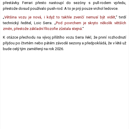
přestávky. Ferrari přesto nastoupí do sezóny s pull-rodem vpředu,
přestože dosud používalo push-rod. A to je prý pouze vrchol ledovce.
„
Většina vozu je nová, i když to takhle zvenčí nemusí být vidět
,“ tvrdí
technický ředitel, Loic Serra. „
Pod povrchem je skryto několik větších
změn, přestože základní filozofie zůstala stejná.
“
K otázce přechodu na vývoj příštího vozu Serra řekl, že první rozhodnutí
přijdou po čtvrtém nebo pátém závodě sezony a předpokládá, že v létě už
bude celý tým zaměřený na rok 2026.