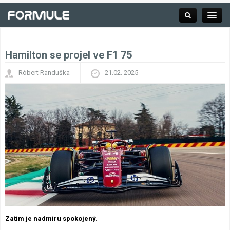
Hamilton se projel ve F1 75
Rubrika
Róbert Randuška
21.02. 2025
Závodní série
Kalendář F1
Výsledky F1
Týmy a jezdci F1
Okruhy F1
Zatím je nadmíru spokojený.