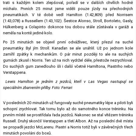
trati s každým kolem zlepšoval, pořadí se v dalších chvílích hodně
míchalo. Prvních 25 minut jsme viděli pouze jízdy na přechodných
pneumatikách. V té době vedl Hamilton (1:42,809) před Norrisem
(1:43,078) a Russellem (1:43,102). Šestice Alonso, Stroll, Bortoleto, Gasly,
Hülkenberg a Colapinto dokonce tou dobou stále zůstávala v garáži a
neměla na kontě jediné kolo.
Po 25 minutách se objevil první odvážlivec, který přezul na suché
pneumatiky. Byl jím Stroll. Kanaďan se ale unáhlil. Už po jednom kole
zamířil zpátky k mechanikům. O pár minut později to ale na suchých
gumách zkusil i Norris. Ten už na nich vydržel déle, přestože nezrychloval.
Do suchých gum zanedlouho šli i další včetně Hamiltona, Piastriho nebo
Verstappena.
Lewis Hamilton je jedním z jezdců, kteří v Las Vegas nastupují se
speciálním zbarvením přilby. Foto: Ferrari
V posledních 20 minutách už fungovaly suché pneumatiky lépe a piloti byli
schopní zrychlovat. Tak tomu bylo až do samotného konce tréninku. Na
prvním místě se prostřídala řada jezdců. Nakonec se stal vítězem tréninku
Russell. Druhý skončil Verstappen a třetí Albon. Až na poslední dvě místa
se propadli jezdci McLarenu. Piastri a Norris totiž byli v závěrečných třech
minutách povoláni do boxů.