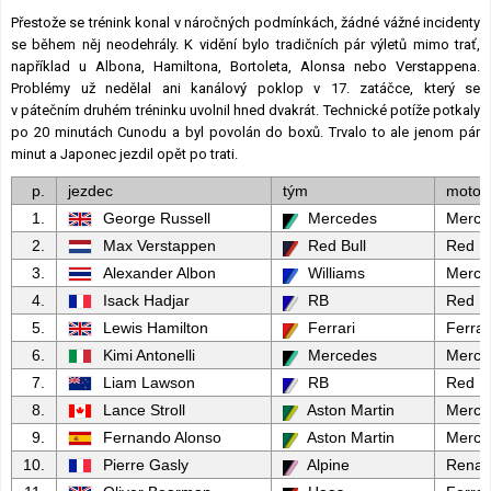
Přestože se trénink konal v náročných podmínkách, žádné vážné incidenty
se během něj neodehrály. K vidění bylo tradičních pár výletů mimo trať,
například u Albona, Hamiltona, Bortoleta, Alonsa nebo Verstappena.
Problémy už nedělal ani kanálový poklop v 17. zatáčce, který se
v pátečním druhém tréninku uvolnil hned dvakrát. Technické potíže potkaly
po 20 minutách Cunodu a byl povolán do boxů. Trvalo to ale jenom pár
minut a Japonec jezdil opět po trati.
p.
jezdec
tým
motor
1.
George Russell
Mercedes
Merce
2.
Max Verstappen
Red Bull
Red Bu
3.
Alexander Albon
Williams
Merce
4.
Isack Hadjar
RB
Red Bu
5.
Lewis Hamilton
Ferrari
Ferrar
6.
Kimi Antonelli
Mercedes
Merce
7.
Liam Lawson
RB
Red Bu
8.
Lance Stroll
Aston Martin
Merce
9.
Fernando Alonso
Aston Martin
Merce
10.
Pierre Gasly
Alpine
Renau