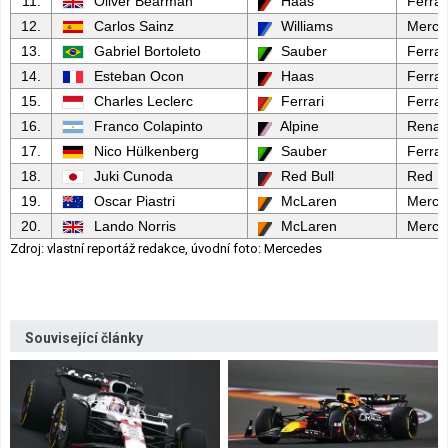
11.
Oliver Bearman
Haas
Ferrar
12.
Carlos Sainz
Williams
Merce
13.
Gabriel Bortoleto
Sauber
Ferrar
14.
Esteban Ocon
Haas
Ferrar
15.
Charles Leclerc
Ferrari
Ferrar
16.
Franco Colapinto
Alpine
Renau
17.
Nico Hülkenberg
Sauber
Ferrar
18.
Juki Cunoda
Red Bull
Red Bu
19.
Oscar Piastri
McLaren
Merce
20.
Lando Norris
McLaren
Merce
Zdroj: vlastní reportáž redakce, úvodní foto: Mercedes
Související články