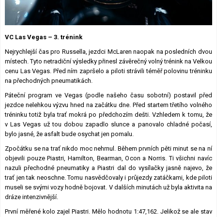
Lexikon F1
VC Las Vegas – 3. trénink
Nejrychlejší čas pro Russella, jezdci McLaren naopak na posledních dvou
místech. Tyto netradiční výsledky přinesl závěrečný volný trénink na Velkou
cenu Las Vegas. Před ním zapršelo a piloti strávili téměř polovinu tréninku
na přechodných pneumatikách.
Páteční program ve Vegas (podle našeho času sobotní) postavil před
jezdce nelehkou výzvu hned na začátku dne. Před startem třetího volného
tréninku totiž byla trať mokrá po předchozím dešti. Vzhledem k tomu, že
v Las Vegas už tou dobou zapadlo slunce a panovalo chladné počasí,
bylo jasné, že asfalt bude osychat jen pomalu.
Zpočátku se na trať nikdo moc nehrnul. Během prvních pěti minut se na ní
objevili pouze Piastri, Hamilton, Bearman, Ocon a Norris. Ti všichni navíc
nazuli přechodné pneumatiky a Piastri dal do vysílačky jasně najevo, že
trať jen tak neoschne. Tomu nasvědčovaly i průjezdy zatáčkami, kde piloti
museli se svými vozy hodně bojovat. V dalších minutách už byla aktivita na
dráze intenzivnější.
První měřené kolo zajel Piastri. Mělo hodnotu 1:47,162. Jelikož se ale stav