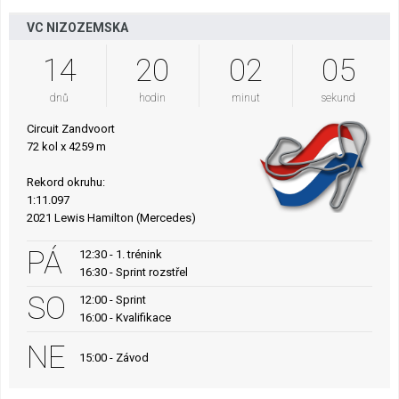
VC NIZOZEMSKA
14
20
02
04
dnů
hodin
minut
sekund
Circuit Zandvoort
72 kol x 4259 m
Rekord okruhu:
1:11.097
2021 Lewis Hamilton (Mercedes)
PÁ
12:30 - 1. trénink
16:30 - Sprint rozstřel
SO
12:00 - Sprint
16:00 - Kvalifikace
NE
15:00 - Závod