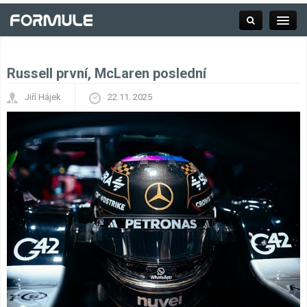
Russell první, McLaren poslední
Rubrika
Jiří Hájek
22.11. 2025
Závodní série
Kalendář F1
Výsledky F1
Týmy a jezdci F1
Okruhy F1