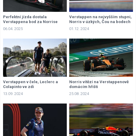
Perfektní jízda dostala
Verstappen na nejvyšším stupni,
Verstappena bod za Norrise
Norris v úzkých, Čou na bodech
06.04. 2025
01.12. 2024
Verstappen v čele, Leclerc a
Norris vítězí na Verstappenově
Colapinto ve zdi
domácím hřišti
13.09. 2024
25.08. 2024