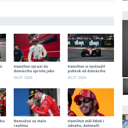
ii
Hamilton vyrazí do
Hamilton si vysloužil
domácího sprintu jako
potlesk od domácího
první
publika
03.07. 2026
03.07. 2026
ého
Nemožné se stalo
Hamilton měl štěstí i
realitou
odvahu, Antonelli