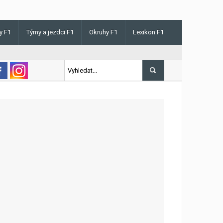
y F1
Týmy a jezdci F1
Okruhy F1
Lexikon F1
s v Maďarsku letos poprvé vyhrál kvalifikaci