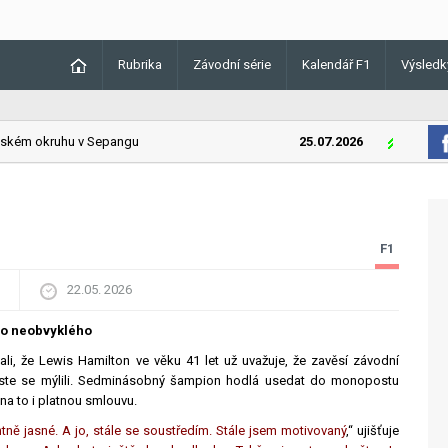
Rubrika
Závodní série
Kalendář F1
Výsledk
ém okruhu v Sepangu
25.07.2026
Lando Norri
F1
22.05. 2026
co neobvyklého
li, že Lewis Hamilton ve věku 41 let už uvažuje, že zavěsí závodní
k jste se mýlili. Sedminásobný šampion hodlá usedat do monopostu
á na to i platnou smlouvu.
ně jasné. A jo, stále se soustředím. Stále jsem motivovaný
,“ ujišťuje