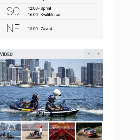
SO
12:00 - Sprint
16:00 - Kvalifikace
NE
15:00 - Závod
VIDEO