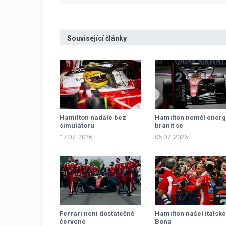
Související články
Hamilton nadále bez
Hamilton neměl energ
simulátoru
bránit se
17.07. 2026
05.07. 2026
Ferrari není dostatečně
Hamilton našel italsk
červené
Bona