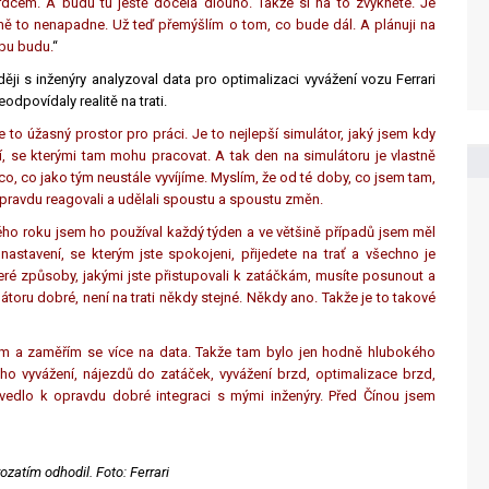
srdcem. A budu tu ještě docela dlouho. Takže si na to zvykněte. Je
 mě to nenapadne. Už teď přemýšlím o tom, co bude dál. A plánuji na
dobu budu.
“
ji s inženýry analyzoval data pro optimalizaci vyvážení vozu Ferrari
odpovídaly realitě na trati.
e to úžasný prostor pro práci. Je to nejlepší simulátor, jaký jsem kdy
idí, se kterými tam mohu pracovat. A tak den na simulátoru je vlastně
ěco, co jako tým neustále vyvíjíme. Myslím, že od té doby, co jsem tam,
 opravdu reagovali a udělali spoustu a spoustu změn.
lého roku jsem ho používal každý týden a ve většině případů jsem měl
nastavení, se kterým jste spokojeni, přijedete na trať a všechno je
které způsoby, jakými jste přistupovali k zatáčkám, musíte posunout a
ulátoru dobré, není na trati někdy stejné. Někdy ano. Takže je to takové
ám a zaměřím se více na data. Takže tam bylo jen hodně hlubokého
ho vyvážení, nájezdů do zatáček, vyvážení brzd, optimalizace brzd,
edlo k opravdu dobré integraci s mými inženýry. Před Čínou jsem
ozatím odhodil. Foto: Ferrari