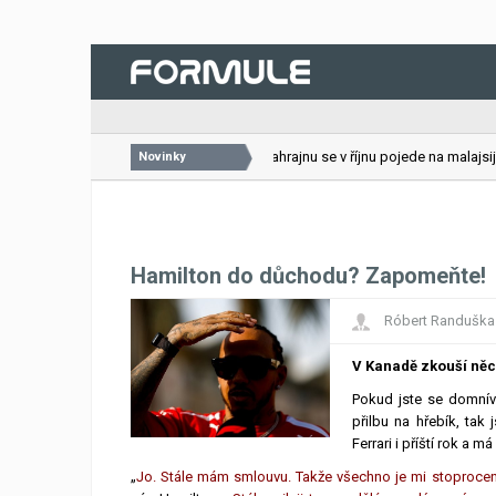
26.07.2026
VC Bahrajnu se v říjnu pojede na malajsijsk
Novinky
Hamilton do důchodu? Zapomeňte!
Róbert Randuška
V Kanadě zkouší ně
Pokud jste se domníva
přilbu na hřebík, ta
Ferrari i příští rok a m
„
Jo. Stále mám smlouvu. Takže všechno je mi stoprocent