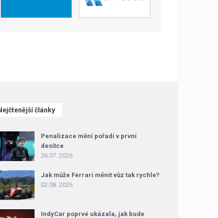
Nejčtenější články
Penalizace mění pořadí v první
desítce
26.07. 2026
Jak může Ferrari měnit vůz tak rychle?
02.08. 2026
IndyCar poprvé ukázala, jak bude