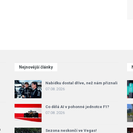
Nejnovější články
Nabídku dostal dříve, než nám přiznali
07.08. 2026
Co dělá AI v pohonné jednotce F1?
07.08. 2026
a
Sezona neskončí ve Vegas!