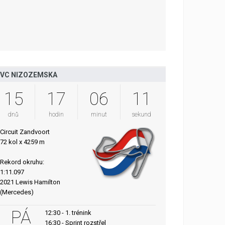
VC NIZOZEMSKA
15
17
06
10
dnů
hodin
minut
sekund
Circuit Zandvoort
72 kol x 4259 m
Rekord okruhu:
1:11.097
2021 Lewis Hamilton
(Mercedes)
PÁ
12:30 - 1. trénink
16:30 - Sprint rozstřel