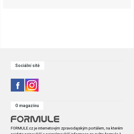
Sociální sítě
O magazínu
FORMULE.cz je internetovým zpravodajským portálem, na kterém