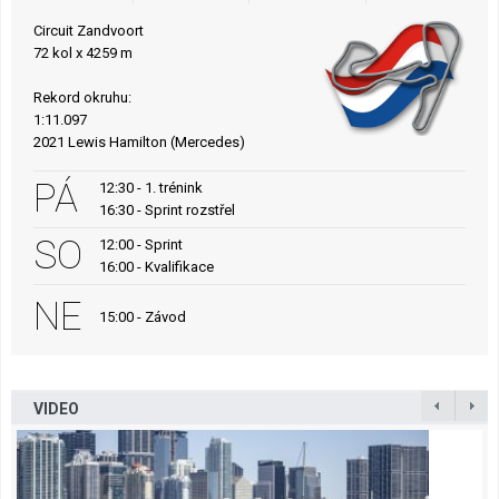
Circuit Zandvoort
72 kol x 4259 m
Rekord okruhu:
1:11.097
2021 Lewis Hamilton (Mercedes)
PÁ
12:30 - 1. trénink
16:30 - Sprint rozstřel
SO
12:00 - Sprint
16:00 - Kvalifikace
NE
15:00 - Závod
VIDEO