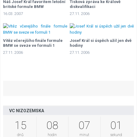
Náš Josef Král favoritem letošní
Tisková zpráva ke Králově
britské formule BMW
diskvalifikaci
16.03. 2007
27.11. 2006
Vítěz včerejšího finále formule
Josef Král si úspěch užil jen dvě
BMW se sveze ve formuli 1
hodiny
27.11. 2006
27.11. 2006
VC NIZOZEMSKA
15
08
07
00
dnů
hodin
minut
sekund