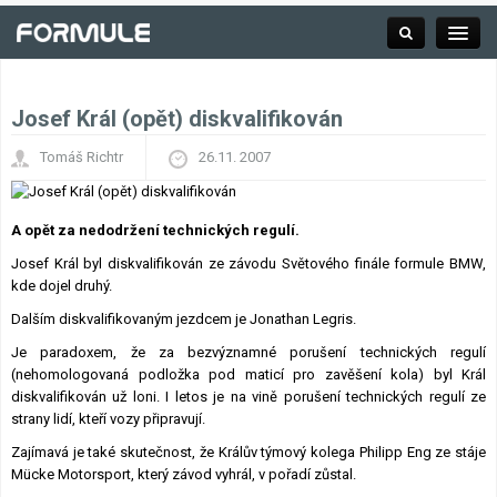
Josef Král (opět) diskvalifikován
Rubrika
Tomáš Richtr
26.11. 2007
Závodní série
A opět za nedodržení technických regulí.
Josef Král byl diskvalifikován ze závodu Světového finále formule BMW,
kde dojel druhý.
Kalendář F1
Dalším diskvalifikovaným jezdcem je Jonathan Legris.
Výsledky F1
Je paradoxem, že za bezvýznamné porušení technických regulí
(nehomologovaná podložka pod maticí pro zavěšení kola) byl Král
diskvalifikován už loni. I letos je na vině porušení technických regulí ze
Týmy a jezdci F1
strany lidí, kteří vozy připravují.
Zajímavá je také skutečnost, že Králův týmový kolega Philipp Eng ze stáje
Okruhy F1
Mücke Motorsport, který závod vyhrál, v pořadí zůstal.