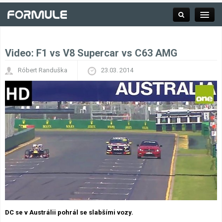
Video: F1 vs V8 Supercar vs C63 AMG
Rubrika
Róbert Randuška
23.03. 2014
Závodní série
Kalendář F1
Výsledky F1
Týmy a jezdci F1
Okruhy F1
DC se v Austrálii pohrál se slabšími vozy.