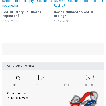
Red Bull si prý Coultharda
David Coulthard do Red Bull
neponechá
Racing?
07.04. 2005
15.12. 2004
VC NIZOZEMSKA
16
12
11
32
dnů
hodin
minut
sekund
Circuit Zandvoort
72 kol x 4259 m