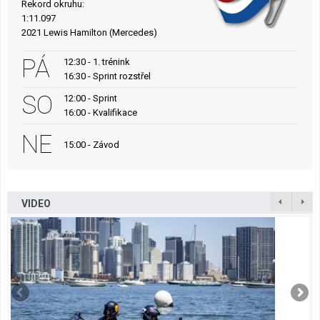
Rekord okruhu:
1:11.097
2021 Lewis Hamilton (Mercedes)
PÁ
12:30 - 1. trénink
16:30 - Sprint rozstřel
SO
12:00 - Sprint
16:00 - Kvalifikace
NE
15:00 - Závod
VIDEO