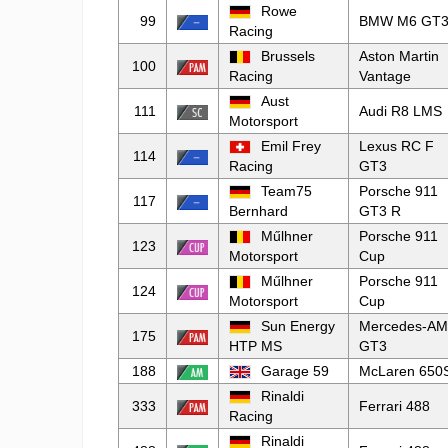
Rowe
99
BMW M6 GT
Racing
Brussels
Aston Martin
100
Racing
Vantage
Aust
111
Audi R8 LMS
Motorsport
Emil Frey
Lexus RC F
114
Racing
GT3
Team75
Porsche 911
117
Bernhard
GT3 R
Műlhner
Porsche 911
123
Motorsport
Cup
Műlhner
Porsche 911
124
Motorsport
Cup
Sun Energy
Mercedes-A
175
HTP MS
GT3
188
Garage 59
McLaren 650
Rinaldi
333
Ferrari 488
Racing
Rinaldi