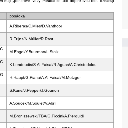
tyři mají „pohárové“ vozy. Pořadatelé tuto doplňkovou třídu označují
posádka
A.Riberas/C.Mies/D.Vanthoor
R.Frijns/N.Műller/R.Rast
MG
M.Engel/Y.Buurman/L.Stolz
MG
K.Lendoudis/S.Al Faisal/R.Aguas/A.Christodolou
MG
H.Haupt/G.Piana/A.Al Faisal/M.Metzger
S.Kane/J.Pepper/J.Gounon
A.Soucek/M.Soulet/V.Abril
M.Broniszewski/TBA/G.Piccini/A.Pierguidi