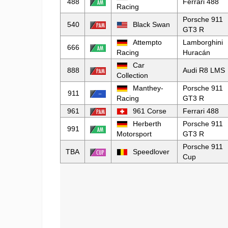
488
Ferrari 488
Racing
Porsche 911
540
Black Swan
GT3 R
Attempto
Lamborghini
666
Racing
Huracán
Car
888
Audi R8 LMS
Collection
Manthey-
Porsche 911
911
Racing
GT3 R
961
961 Corse
Ferrari 488
Herberth
Porsche 911
991
Motorsport
GT3 R
Porsche 911
TBA
Speedlover
Cup