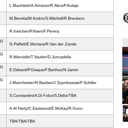
L.Machitski/A.Amstutz/R.Abra/P.Kulaja
M.Beretta/M.Kodric/S.Mitchell/R.Breukers
R.Ineichen/P.Keen/F.Perera
MG
G.Paffett/E.Mortara/R.Van der Zande
MG
R.Marciello/T.Vautier/D.Juncadella
MG
E.Debard/P.Giaque/F.Barthez/N.Jamin
MG
J.Manchester/N.Bastian/J.Szymkowiak/F.Schiller
S.Constantini/A.Di Folco/S.Debs/TBA
A.Al Harty/C.Eastwood/E.McKay/R.Gunn
3
TBA/TBA/TBA