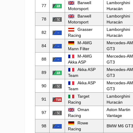
Barwell
Lamborghini
77
Motorsport
Huracán
Barwell
Lamborghini
78
Motorsport
Huracán
Grasser
Lamborghini
82
Racing
Huracán
M-AMG
Mercedes-A
84
Mann Filter
GT3
M-AMG
Mercedes-A
88
Akka ASP
GT3
Akka ASP
Mercedes-A
89
Team
GT3
Akka ASP
Mercedes-A
90
Team
GT3
Target
Lamborghini
91
Racing
Huracán
Oman
Aston Martin
97
Racing
Vantage
Rowe
98
BMW M6 GT
Racing