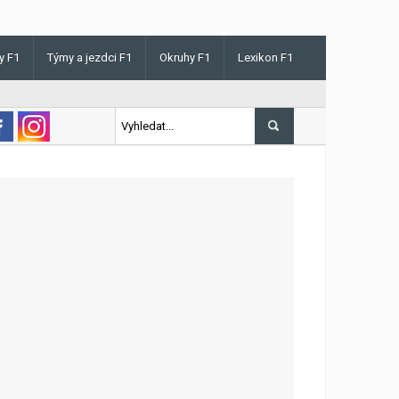
y F1
Týmy a jezdci F1
Okruhy F1
Lexikon F1
is v Maďarsku letos poprvé vyhrál kvalifikaci