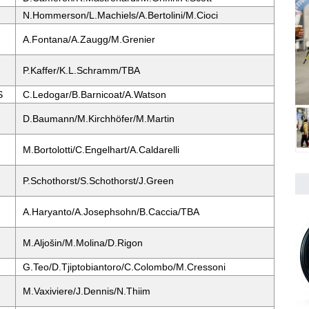
N.Hommerson/L.Machiels/A.Bertolini/M.Cioci
A.Fontana/A.Zaugg/M.Grenier
P.Kaffer/K.L.Schramm/TBA
S
C.Ledogar/B.Barnicoat/A.Watson
D.Baumann/M.Kirchhöfer/M.Martin
M.Bortolotti/C.Engelhart/A.Caldarelli
P.Schothorst/S.Schothorst/J.Green
A.Haryanto/A.Josephsohn/B.Caccia/TBA
M.Aljošin/M.Molina/D.Rigon
G.Teo/D.Tjiptobiantoro/C.Colombo/M.Cressoni
M.Vaxiviere/J.Dennis/N.Thiim