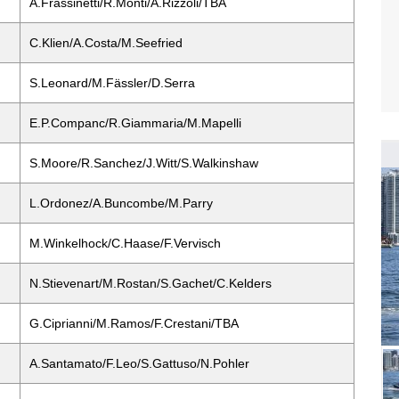
A.Frassinetti/R.Monti/A.Rizzoli/TBA
C.Klien/A.Costa/M.Seefried
S.Leonard/M.Fässler/D.Serra
E.P.Companc/R.Giammaria/M.Mapelli
S.Moore/R.Sanchez/J.Witt/S.Walkinshaw
L.Ordonez/A.Buncombe/M.Parry
M.Winkelhock/C.Haase/F.Vervisch
N.Stievenart/M.Rostan/S.Gachet/C.Kelders
G.Ciprianni/M.Ramos/F.Crestani/TBA
A.Santamato/F.Leo/S.Gattuso/N.Pohler