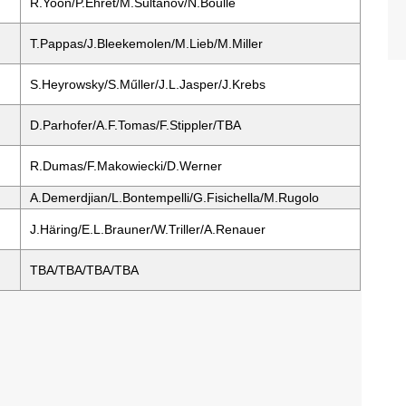
R.Yoon/P.Ehret/M.Sultanov/N.Boulle
T.Pappas/J.Bleekemolen/M.Lieb/M.Miller
S.Heyrowsky/S.Műller/J.L.Jasper/J.Krebs
D.Parhofer/A.F.Tomas/F.Stippler/TBA
R.Dumas/F.Makowiecki/D.Werner
A.Demerdjian/L.Bontempelli/G.Fisichella/M.Rugolo
J.Häring/E.L.Brauner/W.Triller/A.Renauer
TBA/TBA/TBA/TBA