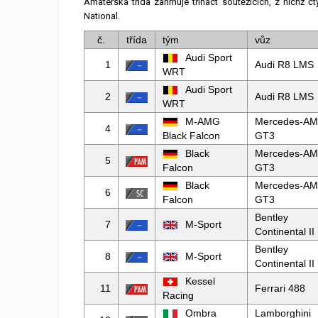
Amatérská třída zahrnuje třináct soutěžících, z nichž č
National.
č.
třída
tým
vůz
Audi Sport
1
Audi R8 LMS
WRT
Audi Sport
2
Audi R8 LMS
WRT
M-AMG
Mercedes-A
4
Black Falcon
GT3
Black
Mercedes-A
5
Falcon
GT3
Black
Mercedes-A
6
Falcon
GT3
Bentley
7
M-Sport
Continental II
Bentley
8
M-Sport
Continental II
Kessel
11
Ferrari 488
Racing
Ombra
Lamborghini