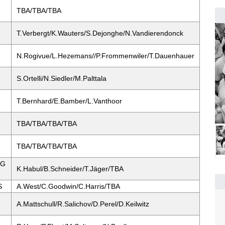
3
TBA/TBA/TBA
T.Verbergt/K.Wauters/S.Dejonghe/N.Vandierendonck
N.Rogivue/L.Hezemans//P.Frommenwiler/T.Dauenhauer
S.Ortelli/N.Siedler/M.Palttala
T.Bernhard/E.Bamber/L.Vanthoor
TBA/TBA/TBA/TBA
TBA/TBA/TBA/TBA
MG
K.Habul/B.Schneider/T.Jäger/TBA
S
A.West/C.Goodwin/C.Harris/TBA
A.Mattschull/R.Salichov/D.Perel/D.Keilwitz