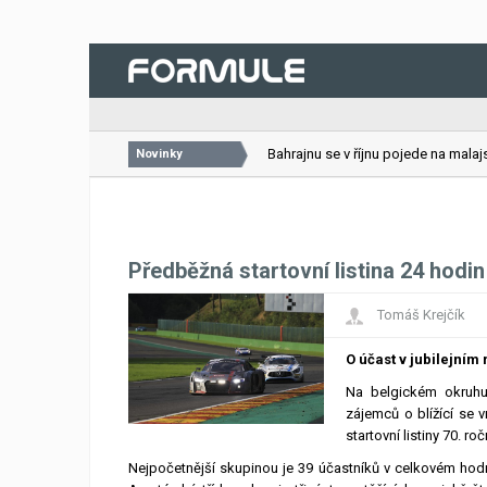
26.07.2026
VC Bahrajnu se v říjnu pojede na malajsij
Novinky
Předběžná startovní listina 24 hodi
Tomáš Krejčík
O účast v jubilejním
Na belgickém okruhu 
zájemců o blížící se 
startovní listiny 70. r
Nejpočetnější skupinou je 39 účastníků v celkovém hodn