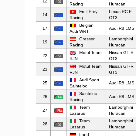
12
Racing
Huracán
Emil Frey
Lexus RC F
14
Racing
GT3
Belgian
17
Audi R8 LMS
Audi WRT
Grasser
Lamborghini
19
Racing
Huracán
Motul Team
Nissan GT-R
22
RJN
GT3
Motul Team
Nissan GT-R
23
RJN
GT3
Audi Sport
25
Audi R8 LMS
Sainteloc
Sainteloc
26
Audi R8 LMS
Racing
Team
Lamborghini
27
Lazarus
Huracán
Team
Lamborghini
28
Lazarus
Huracán
Land-