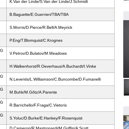
K.Van der Linde/S.Van der Linde/J.Schmidt
B.Baguette/E.Guerrieri/TBA/TBA
S.Morris/D.Pierce/R.Bell/A.Meyrick
3
P.Eng/T.Blomquist/C.Krognes
MG
V.Petrov/D.Bulatov/M.Meadows
3
H.Walkenhorst/R.Oeverhaus/A.Buchardt/I.Vinke
MG
N.Leventis/L.Williamson/C.Buncombe/D.Fumanelli
MG
M.Buhk/M.Gőtz/A.Parente
MG
R.Barrichello/F.Fraga/C.Vietoris
MG
S.Yoluc/D.Burke/E.Hankey/F.Rosenquist
D.Cameron/R.Mastronardi/M.Griffin/A.Scott