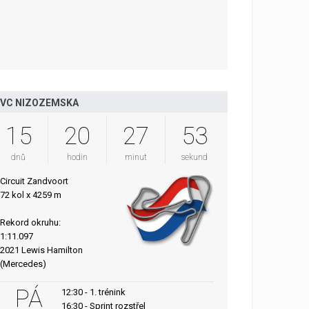
VC NIZOZEMSKA
15
20
27
52
dnů
hodin
minut
sekund
Circuit Zandvoort
72 kol x 4259 m
Rekord okruhu:
1:11.097
2021 Lewis Hamilton
(Mercedes)
PÁ
12:30 - 1. trénink
16:30 - Sprint rozstřel