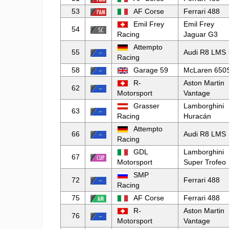
53
AF Corse
Ferrari 488
Emil Frey
Emil Frey
54
Racing
Jaguar G3
Attempto
55
Audi R8 LMS
Racing
58
Garage 59
McLaren 650
R-
Aston Martin
62
Motorsport
Vantage
Grasser
Lamborghini
63
Racing
Huracán
Attempto
66
Audi R8 LMS
Racing
GDL
Lamborghini
67
Motorsport
Super Trofeo
SMP
72
Ferrari 488
Racing
75
AF Corse
Ferrari 488
R-
Aston Martin
76
Motorsport
Vantage