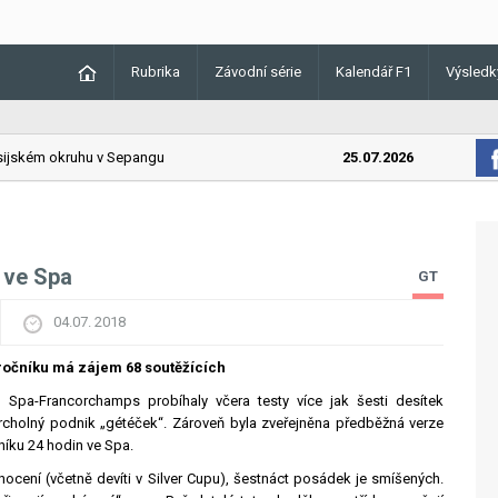
Rubrika
Závodní série
Kalendář F1
Výsledk
ském okruhu v Sepangu
25.07.2026
Lando Norr
n ve Spa
GT
04.07. 2018
 ročníku má zájem 68 soutěžících
Spa-Francorchamps probíhaly včera testy více jak šesti desítek
vrcholný podnik „gétéček“. Zároveň byla zveřejněna předběžná verze
očníku 24 hodin ve Spa.
ocení (včetně devíti v Silver Cupu), šestnáct posádek je smíšených.