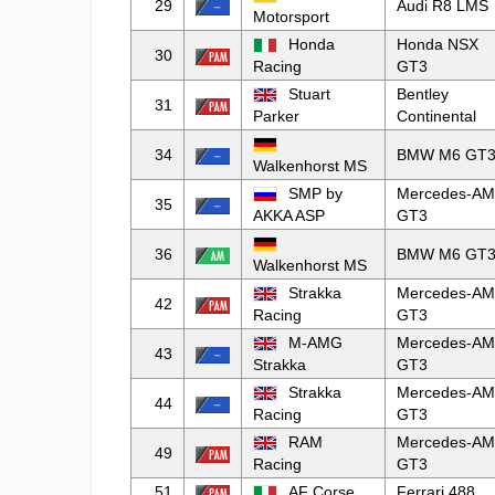
29
Audi R8 LMS
Motorsport
Honda
Honda NSX
30
Racing
GT3
Stuart
Bentley
31
Parker
Continental
34
BMW M6 GT
Walkenhorst MS
SMP by
Mercedes-A
35
AKKA ASP
GT3
36
BMW M6 GT
Walkenhorst MS
Strakka
Mercedes-A
42
Racing
GT3
M-AMG
Mercedes-A
43
Strakka
GT3
Strakka
Mercedes-A
44
Racing
GT3
RAM
Mercedes-A
49
Racing
GT3
51
AF Corse
Ferrari 488