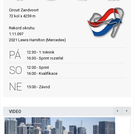
Circuit Zandvoort
72 kol x 4259 m
Rekord okruhu:
1:11.097
2021 Lewis Hamilton (Mercedes)
PÁ
12:30 - 1. trénink
16:30 - Sprint rozstřel
SO
12:00 - Sprint
16:00 - Kvalifikace
NE
15:00 - Závod
VIDEO