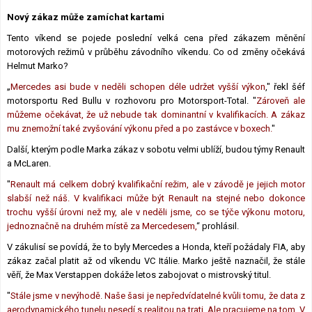
Lexikon F1
Nový zákaz může zamíchat kartami
Tento víkend se pojede poslední velká cena před zákazem měnění
motorových režimů v průběhu závodního víkendu. Co od změny očekává
Helmut Marko?
„
Mercedes asi bude v neděli schopen déle udržet vyšší výkon
," řekl šéf
motorsportu Red Bullu v rozhovoru pro Motorsport-Total. "
Zároveň ale
můžeme očekávat, že už nebude tak dominantní v kvalifikacích. A zákaz
mu znemožní také zvyšování výkonu před a po zastávce v boxech.
"
Další, kterým podle Marka zákaz v sobotu velmi ublíží, budou týmy Renault
a McLaren.
"
Renault má celkem dobrý kvalifikační režim, ale v závodě je jejich motor
slabší než náš. V kvalifikaci může být Renault na stejné nebo dokonce
trochu vyšší úrovni než my, ale v neděli jsme, co se týče výkonu motoru,
jednoznačně na druhém místě za Mercedesem,
“ prohlásil.
V zákulisí se povídá, že to byly Mercedes a Honda, kteří požádaly FIA, aby
zákaz začal platit až od víkendu VC Itálie. Marko ještě naznačil, že stále
věří, že Max Verstappen dokáže letos zabojovat o mistrovský titul.
"
Stále jsme v nevýhodě. Naše šasi je nepředvídatelné kvůli tomu, že data z
aerodynamického tunelu nesedí s realitou na trati. Ale pracujeme na tom. V