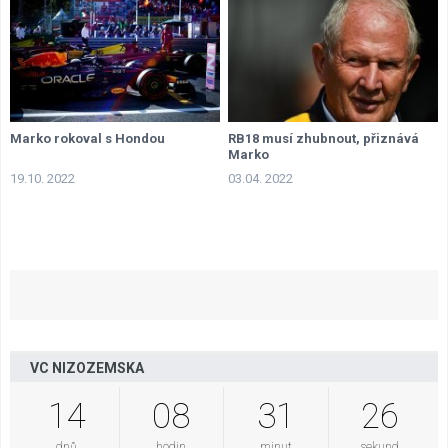
Marko rokoval s Hondou
RB18 musí zhubnout, přiznává
Marko
19.10. 2022
03.04. 2022
VC NIZOZEMSKA
14
08
31
26
dnů
hodin
minut
sekund