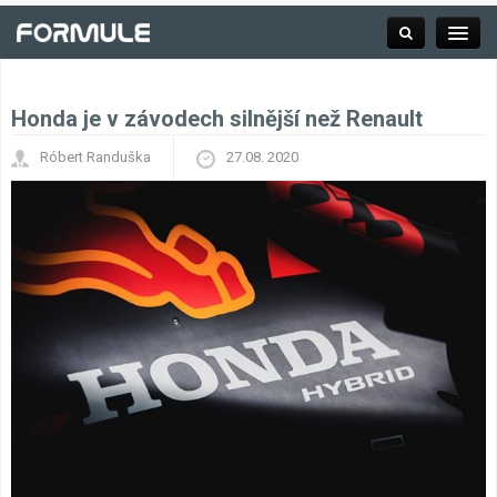
Honda je v závodech silnější než Renault
Rubrika
Róbert Randuška
27.08. 2020
Závodní série
Kalendář F1
Výsledky F1
Týmy a jezdci F1
Okruhy F1