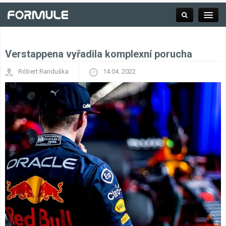
Verstappena vyřadila komplexní porucha
Rubrika
Róbert Randuška
14.04. 2022
Závodní série
Kalendář F1
Výsledky F1
Týmy a jezdci F1
Okruhy F1