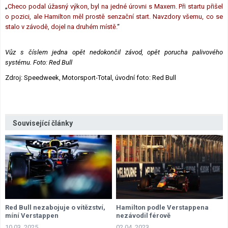
„
Checo podal úžasný výkon, byl na jedné úrovni s Maxem. Při startu přišel
o pozici, ale Hamilton měl prostě senzační start. Navzdory všemu, co se
stalo v závodě, dojel na druhém místě.
“
Vůz s číslem jedna opět nedokončil závod, opět porucha palivového
systému. Foto: Red Bull
Zdroj: Speedweek, Motorsport-Total, úvodní foto: Red Bull
Související články
Red Bull nezabojuje o vítězství,
Hamilton podle Verstappena
míní Verstappen
nezávodil férově
10.03. 2025
02.04. 2023