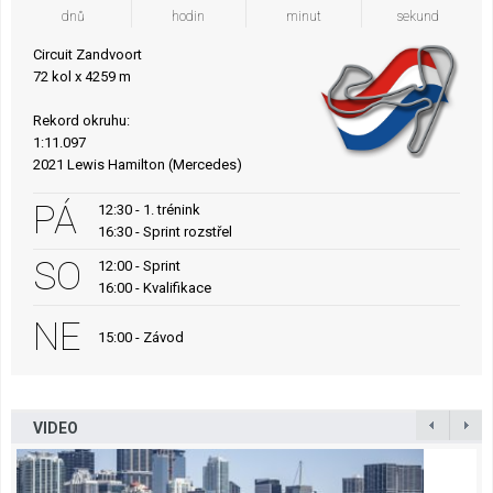
dnů
hodin
minut
sekund
Circuit Zandvoort
72 kol x 4259 m
Rekord okruhu:
1:11.097
2021 Lewis Hamilton (Mercedes)
PÁ
12:30 - 1. trénink
16:30 - Sprint rozstřel
SO
12:00 - Sprint
16:00 - Kvalifikace
NE
15:00 - Závod
VIDEO