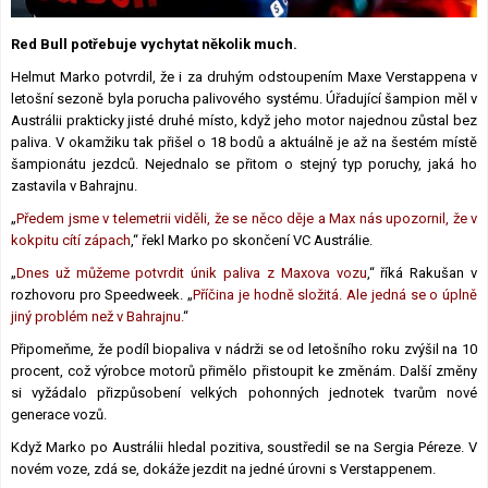
Lexikon F1
Red Bull potřebuje vychytat několik much.
Helmut Marko potvrdil, že i za druhým odstoupením Maxe Verstappena v
letošní sezoně byla porucha palivového systému. Úřadující šampion měl v
Austrálii prakticky jisté druhé místo, když jeho motor najednou zůstal bez
paliva. V okamžiku tak přišel o 18 bodů a aktuálně je až na šestém místě
šampionátu jezdců. Nejednalo se přitom o stejný typ poruchy, jaká ho
zastavila v Bahrajnu.
„
Předem jsme v telemetrii viděli, že se něco děje a Max nás upozornil, že v
kokpitu cítí zápach
,“ řekl Marko po skončení VC Austrálie.
„
Dnes už můžeme potvrdit únik paliva z Maxova vozu
,“ říká Rakušan v
rozhovoru pro Speedweek. „
Příčina je hodně složitá. Ale jedná se o úplně
jiný problém než v Bahrajnu.
“
Připomeňme, že podíl biopaliva v nádrži se od letošního roku zvýšil na 10
procent, což výrobce motorů přimělo přistoupit ke změnám. Další změny
si vyžádalo přizpůsobení velkých pohonných jednotek tvarům nové
generace vozů.
Když Marko po Austrálii hledal pozitiva, soustředil se na Sergia Péreze. V
novém voze, zdá se, dokáže jezdit na jedné úrovni s Verstappenem.