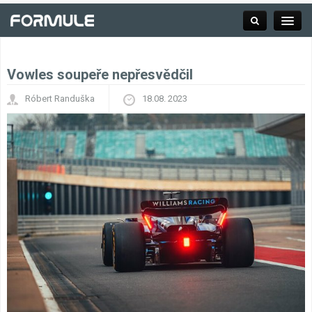
Vowles soupeře nepřesvědčil
Rubrika
Róbert Randuška
18.08. 2023
Závodní série
Kalendář F1
Výsledky F1
Týmy a jezdci F1
Okruhy F1