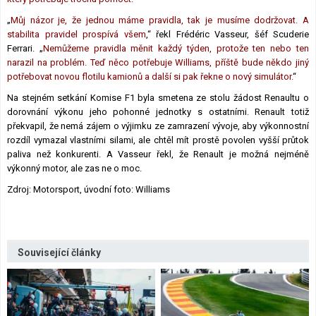
„
Můj názor je, že jednou máme pravidla, tak je musíme dodržovat. A
stabilita pravidel prospívá všem
,“ řekl Frédéric Vasseur, šéf Scuderie
Ferrari. „
Nemůžeme pravidla měnit každý týden, protože ten nebo ten
narazil na problém. Teď něco potřebuje Williams, příště bude někdo jiný
potřebovat novou flotilu kamionů a další si pak řekne o nový simulátor.
“
Na stejném setkání Komise F1 byla smetena ze stolu žádost Renaultu o
dorovnání výkonu jeho pohonné jednotky s ostatními. Renault totiž
překvapil, že nemá zájem o výjimku ze zamrazení vývoje, aby výkonnostní
rozdíl vymazal vlastními silami, ale chtěl mít prostě povolen vyšší průtok
paliva než konkurenti. A Vasseur řekl, že Renault je možná nejméně
výkonný motor, ale zas ne o moc.
Zdroj: Motorsport, úvodní foto: Williams
Související články