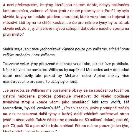
A není překvapením, že týmy, které jsou na tom dobře, nebyly nakloněny
kompromisům, zatímco většina týmů z druhé poloviny ano. Pro F1 by bylo
skvělé, kdyby se nedalo předem uhodnout, které vozy budou bojovat o
vítězství. Lidi by na to chtěli koukat. Jenže pro některé týmy by to už tak
skvělé nebylo a jejich šéfové nejsou schopni dát dobro našeho sportu na
první místo.
“
Slabší stáje jsou proti jednorázové výjimce pouze pro Williams, silnější proti
velkým změnám. Foto: Williams
Takzvané velké týmy přirozeně mají svoji verzi toho, jak schůze probíhala.
Nějaké investice navíc pro Williams by například Mercedes asi v dohledné
době neohrozily, ale pokud by McLaren nebo Alpine získaly více
manévrovacího prostoru, to už by bylo horší.
„
Je pravdou, že Williams má oprávněné obavy, že se současnou továrnou
ostatní nedožene, protože potřebuje investovat do všeho počínaje
triviálními stroji a konče věcmi jako simulátor
,“ řekl Toto Wolff, šéf
Mercedesu, bývalý Vowlesův šéf. „
Tím to začalo, jenže postupně začaly
na vlak naskakovat další týmy a každý další zdánlivě potřeboval strop
ještě o něco vyšší. Takže částka se dostala na 50 milionů dolarů, pak 60,
pak 70, pak 90 a pak už to bylo směšné. Přitom máme pouze jeden tým,
který potřebuje trochu pomoct.
“