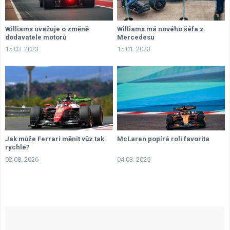
Williams uvažuje o změně
Williams má nového šéfa z
dodavatele motorů
Mercedesu
15.03. 2023
15.01. 2023
Jak může Ferrari měnit vůz tak
McLaren popírá roli favorita
rychle?
02.08. 2026
04.03. 2025