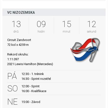
VC NIZOZEMSKA
13
09
15
11
dnů
hodin
minut
sekund
Circuit Zandvoort
72 kol x 4259 m
Rekord okruhu:
1:11.097
2021 Lewis Hamilton (Mercedes)
PÁ
12:30 - 1. trénink
16:30 - Sprint rozstřel
SO
12:00 - Sprint
16:00 - Kvalifikace
NE
15:00 - Závod