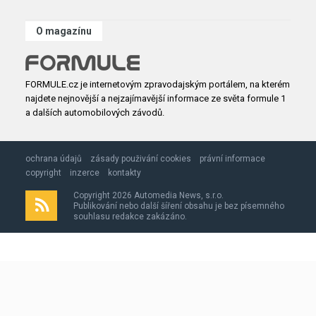
O magazínu
FORMULE.cz je internetovým zpravodajským portálem, na kterém
najdete nejnovější a nejzajímavější informace ze světa formule 1
a dalších automobilových závodů.
ochrana údajů
zásady použivání cookies
právní informace
copyright
inzerce
kontakty
Copyright 2026 Automedia News, s.r.o.
Publikování nebo další šíření obsahu je bez písemného
souhlasu redakce zakázáno.