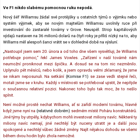
Lexikon F1
Ve F1 nikdo slabému pomocnou ruku nepodá.
Nový šéf Williamsu žádal své protějšky u ostatních týmů o výjimku nebo
systém výjimek, aby se novým majitelům Williamsu uvolnily ruce při
investování do zastaralé továrny v Grove. Neuspěl. Strop kapitálových
výdajů nastaven na 36 milionů dolarů na čtyři roky je příliš nízký na to, aby
Williams měl alespoň šanci vrátit se v dohledné době na výsluní.
„
Nastoupil jsem sem 20. února a od toho dne všem vysvětluji, že Williams
potřebuje pomoc,“ řekl James Vowles. „Zařízení v naší továrně nám
neumožní proniknout mezi špičku. A dosud se na tom nic nezměnilo.
Uplynulo pět měsíců, nebo kolik, a jsem opravdu velmi zklamaný, že jsme
se nikam neposunuli. Na setkání
(Komise F1)
se zase vedli stejné řeči,
motali jsme se v kruhu. Každý v místnosti se potřeboval ujistit, že nepřijde
o současnou relativní pozici. Nakonec toho bylo tak moc, že to nešlo
splnit.
Není možné prostě nechat Williams, ať si zařídí moderní továrnu, hlavně
když jsme nyní na
(relativně dobrém)
sedmém místě Poháru konstruktérů.
Jiné týmy by utrpěly, kdybychom mohli investovat miliony navíc. Některé ty
miliony navíc nemají, jiné nechtějí být nuceny utratit je a další jsou
spokojené a nechtějí vůbec žádné změny. Najít nějakou dohodu se všemi
během dvou hodin bylo zhola nemožné.