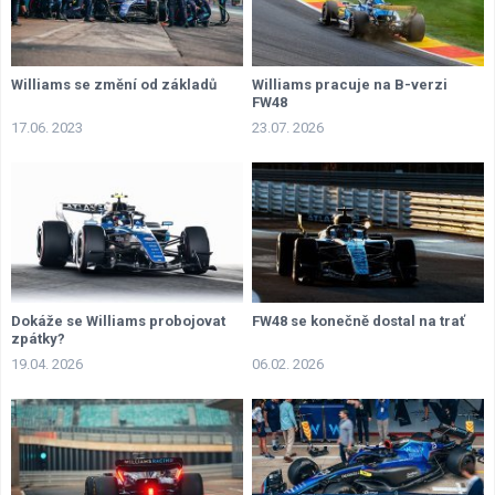
Williams se změní od základů
Williams pracuje na B-verzi
FW48
17.06. 2023
23.07. 2026
Dokáže se Williams probojovat
FW48 se konečně dostal na trať
zpátky?
19.04. 2026
06.02. 2026