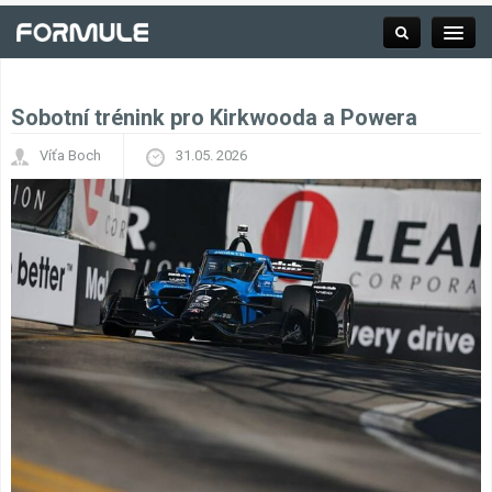
Sobotní trénink pro Kirkwooda a Powera
Rubrika
Víťa Boch
31.05. 2026
Závodní série
Kalendář F1
Výsledky F1
Týmy a jezdci F1
Okruhy F1