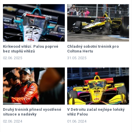
Kirkwood vítězí. Palou poprvé
Chladný sobotní trénink pro
bez stupňů vítězů
Coltona Hertu
02.06. 2025
31.05. 2025
Druhý trénink přinesl vyostřené
V Detroitu začal nejlépe loňský
situace a nadávky
vítěz Palou
02.06. 2024
01.06. 2024