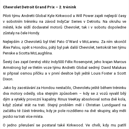
Lexikon F1
Chevrolet Detroit Grand Prix – 2. trénink
Piloti týmu Andretti Global Kyle Kirkwood a Will Power zajeli nejlepší časy
v sobotním tréninku na závod IndyCar Series v Detroitu. Na okruhu ve
městě, kde sídlí dodavatel motorů Chevrolet, tak i v sobotu dopoledne
zůstaly na čele Hondy.
Nejlepším z Chevroletů byl třetí Pato O’Ward v McLarenu. Za ním skončil
Álex Palou, opět s Hondou, pátý byl pak další Chevrolet, tentokrát ten týmu
Penske a Scotta McLaughlina.
Šestý čas zajel čerstvý vítěz Indy500 Félix Rosenqvist, jeho krajan Marcus
Armstrong byl ve třetím voze týmu Andretti Global sedmý. David Malukas
si připsal osmou příčku a v první desítce byli ještě Louis Foster a Scott
Dixon.
Jako by zaostávání za Hondou nestačilo, Chevroletu ještě během tréninku
dva motory odešly, oba stejným způsobem – kdy se z vozů vyvalil bílý
dým a vytekly provozní kapaliny. Rinus VeeKay absolvoval sotva dvě kola,
když zůstal stát na trati. Stejný problém měl i Christian Lundgaard na
začátku té části tréninku, kdy je pole rozděleno na dvě skupiny, aby měli
jezdci na trati více místa.
O jedno přerušení se postaral také Kirkwood. Ve chvíli, kdy mu patřil