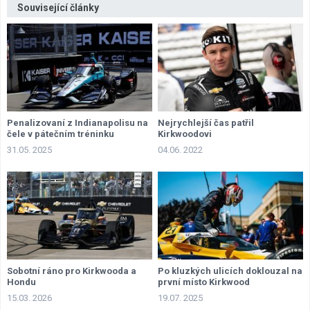
Související články
Penalizovaní z Indianapolisu na
Nejrychlejší čas patřil
čele v pátečním tréninku
Kirkwoodovi
31.05. 2025
04.06. 2022
Sobotní ráno pro Kirkwooda a
Po kluzkých ulicích doklouzal na
Hondu
první místo Kirkwood
15.03. 2026
19.07. 2025