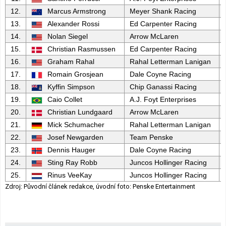
12.
Marcus Armstrong
Meyer Shank Racing
13.
Alexander Rossi
Ed Carpenter Racing
14.
Nolan Siegel
Arrow McLaren
15.
Christian Rasmussen
Ed Carpenter Racing
16.
Graham Rahal
Rahal Letterman Lanigan
17.
Romain Grosjean
Dale Coyne Racing
18.
Kyffin Simpson
Chip Ganassi Racing
19.
Caio Collet
A.J. Foyt Enterprises
20.
Christian Lundgaard
Arrow McLaren
21.
Mick Schumacher
Rahal Letterman Lanigan
22.
Josef Newgarden
Team Penske
23.
Dennis Hauger
Dale Coyne Racing
24.
Sting Ray Robb
Juncos Hollinger Racing
25.
Rinus VeeKay
Juncos Hollinger Racing
Zdroj: Původní článek redakce, úvodní foto: Penske Entertainment