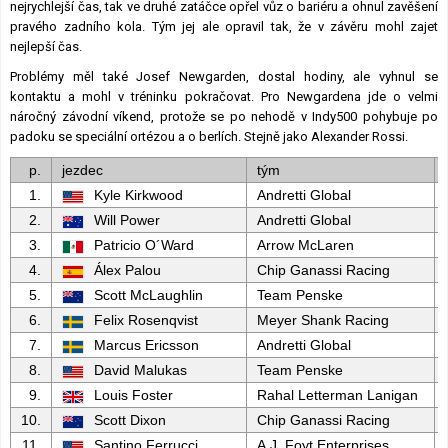
nejrychlejší čas, tak ve druhé zatáčce opřel vůz o bariéru a ohnul zavěšení
pravého zadního kola. Tým jej ale opravil tak, že v závěru mohl zajet
nejlepší čas.
Problémy měl také Josef Newgarden, dostal hodiny, ale vyhnul se
kontaktu a mohl v tréninku pokračovat. Pro Newgardena jde o velmi
náročný závodní víkend, protože se po nehodě v Indy500 pohybuje po
padoku se speciální ortézou a o berlích. Stejně jako Alexander Rossi.
p.
jezdec
tým
1.
Kyle Kirkwood
Andretti Global
2.
Will Power
Andretti Global
3.
Patricio O´Ward
Arrow McLaren
4.
Álex Palou
Chip Ganassi Racing
5.
Scott McLaughlin
Team Penske
6.
Felix Rosenqvist
Meyer Shank Racing
7.
Marcus Ericsson
Andretti Global
8.
David Malukas
Team Penske
9.
Louis Foster
Rahal Letterman Lanigan
10.
Scott Dixon
Chip Ganassi Racing
11.
Santino Ferrucci
A.J. Foyt Enterprises