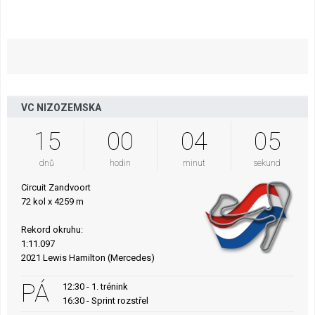
VC NIZOZEMSKA
15
00
04
04
dnů
hodin
minut
sekund
Circuit Zandvoort
72 kol x 4259 m
Rekord okruhu:
1:11.097
2021 Lewis Hamilton (Mercedes)
PÁ
12:30 - 1. trénink
16:30 - Sprint rozstřel