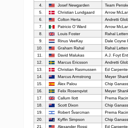
4.
Josef Newgarden
Team Pensk
5.
Christian Lundgaard
Arrow McLa
6.
Colton Herta
Andretti Glo
7.
Patricio O´Ward
Arrow McLa
8.
Louis Foster
Rahal Lette
9.
Rinus VeeKay
Dale Coyne 
10.
Graham Rahal
Rahal Lette
11.
David Malukas
A.J. Foyt En
12.
Marcus Ericsson
Andretti Glo
13.
Christian Rasmussen
Ed Carpente
14.
Marcus Armstrong
Meyer Shank
15.
Álex Palou
Chip Ganass
16.
Felix Rosenqvist
Meyer Shank
17.
Callum Ilott
Prema Raci
18.
Scott Dixon
Chip Ganass
19.
Robert Švarcman
Prema Raci
20.
Kyffin Simpson
Chip Ganass
21.
Alexander Rossi
Ed Carpente