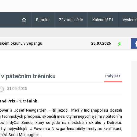
Rubrika
Závodní série
Kalendář F1
Výsledk
ém okruhu v Sepangu
25.07.2026
Lando Norri
 v pátečním tréninku
IndyCar
31.05. 2025
nd Prix - 1. trénink
ower a Josef Newgarden – tři jezdci, kteří v Indianapolisu dostali
 technických předpisů, skončili mezi čtyřmi nejrychlejšími v pátečním
vod IndyCar Series, který se jede na městském okruhu v Detroitu.
yl nejrychlejší. U Powera a Newgardena přišly tresty po kvalifikaci,
 vmísil Scott McLaughlin.