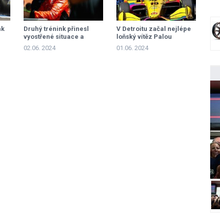
nk
Druhý trénink přinesl
V Detroitu začal nejlépe
vyostřené situace a
loňský vítěz Palou
nadávky
02.06. 2024
01.06. 2024