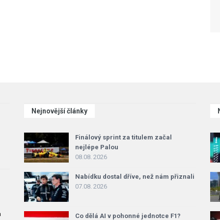
Nejnovější články
Finálový sprint za titulem začal
nejlépe Palou
08.08. 2026
Nabídku dostal dříve, než nám přiznali
07.08. 2026
a
Co dělá AI v pohonné jednotce F1?