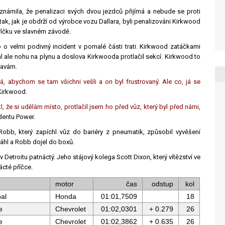
známila, že penalizaci svých dvou jezdců přijímá a nebude se proti
 tak, jak je obdrží od výrobce vozu Dallara, byli penalizováni Kirkwood
říčku ve slavném závodě.
o o velmi podivný incident v pomalé části trati. Kirkwood zatáčkami
al ale nohu na plynu a doslova Kirkwooda protlačil sekcí. Kirkwood to
ravám.
á, abychom se tam všichni vešli a on byl frustrovaný. Ale co, já se
 Kirkwood.
kl, že si udělám místo, protlačil jsem ho před vůz, který byl před námi,
dentu Power.
Robb, který zapíchl vůz do bariéry z pneumatik, způsobil vyvěšení
ytáhl a Robb dojel do boxů.
v Detroitu patnáctý. Jeho stájový kolega Scott Dixon, který vítězství ve
cté příčce.
motor
čas
odstup
kol
bal
Honda
01:01,7509
18
e
Chevrolet
01:02,0301
+ 0.279
26
e
Chevrolet
01:02,3862
+ 0.635
26