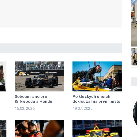
Sobotní ráno pro
Po kluzkých ulicích
Kirkwooda a Hondu
doklouzal na první místo
Kirkwood
15.03. 2026
19.07. 2025