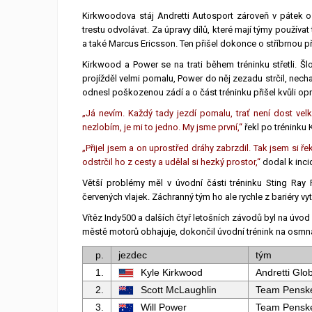
Kirkwoodova stáj Andretti Autosport zároveň v pátek o
trestu odvolávat. Za úpravy dílů, které mají týmy používat
a také Marcus Ericsson. Ten přišel dokonce o stříbrnou p
Kirkwood a Power se na trati během tréninku střetli. Šl
projížděl velmi pomalu, Power do něj zezadu strčil, nech
odnesl poškozenou zádí a o část tréninku přišel kvůli op
„Já nevím. Každý tady jezdí pomalu, trať není dost velk
nezlobím, je mi to jedno. My jsme první,“
řekl po tréninku
„Přijel jsem a on uprostřed dráhy zabrzdil. Tak jsem si ře
odstrčil ho z cesty a udělal si hezký prostor,“
dodal k inci
Větší problémy měl v úvodní části tréninku Sting Ray 
červených vlajek. Záchranný tým ho ale rychle z bariéry v
Vítěz Indy500 a dalších čtyř letošních závodů byl na úvod 
městě motorů obhajuje, dokončil úvodní trénink na osmná
p.
jezdec
tým
1.
Kyle Kirkwood
Andretti Glo
2.
Scott McLaughlin
Team Pensk
3.
Will Power
Team Pensk