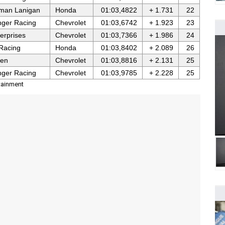
rman Lanigan
Honda
01:03,4822
+ 1.731
22
nger Racing
Chevrolet
01:03,6742
+ 1.923
23
terprises
Chevrolet
01:03,7366
+ 1.986
24
Racing
Honda
01:03,8402
+ 2.089
26
ren
Chevrolet
01:03,8816
+ 2.131
25
nger Racing
Chevrolet
01:03,9785
+ 2.228
25
tainment