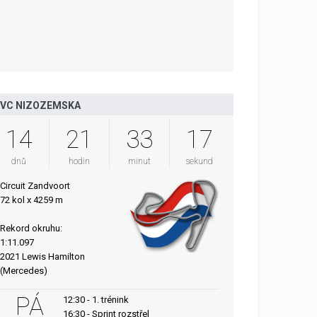
VC NIZOZEMSKA
14
21
33
16
dnů
hodin
minut
sekund
Circuit Zandvoort
72 kol x 4259 m
Rekord okruhu:
1:11.097
2021 Lewis Hamilton
(Mercedes)
PÁ
12:30 - 1. trénink
16:30 - Sprint rozstřel