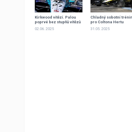
Kirkwood vítězí. Palou
Chladný sobotní tréni
poprvé bez stupňů vítězů
pro Coltona Hertu
02.06. 2025
31.05. 2025