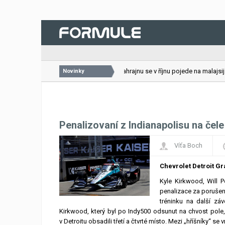
26.07.2026
VC Bahrajnu se v říjnu pojede na malajsijsk
Novinky
Penalizovaní z Indianapolisu na čele
Víťa Boch
Chevrolet Detroit Gra
Kyle Kirkwood, Will P
penalizace za porušení
tréninku na další zá
Kirkwood, který byl po Indy500 odsunut na chvost pole, b
v Detroitu obsadili třetí a čtvrté místo. Mezi „hříšníky“ se