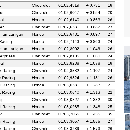
e
Chevrolet
01:02,4819
+ 0.731
18
ren
Chevrolet
01:02,6047
+ 0.854
20
bal
Honda
01:02,6140
+ 0.863
26
ren
Chevrolet
01:02,6331
+ 0.882
23
rman Lanigan
Honda
01:02,6481
+ 0.897
27
Racing
Honda
01:02,7143
+ 0.963
24
rman Lanigan
Honda
01:02,8002
+ 1.049
26
terprises
Chevrolet
01:02,8105
+ 1.060
24
bal
Honda
01:02,8288
+ 1.078
18
r Racing
Chevrolet
01:02,8582
+ 1.107
24
 Racing
Honda
01:02,9324
+ 1.181
26
i Racing
Honda
01:03,0381
+ 1.287
21
 Racing
Honda
01:03,0640
+ 1.313
22
ng
Chevrolet
01:03,0827
+ 1.332
30
i Racing
Honda
01:03,0985
+ 1.348
25
ng
Chevrolet
01:03,2055
+ 1.455
35
i Racing
Honda
01:03,3057
+ 1.555
27
r Racing
Chevrolet
01:03,3239
+ 1.573
26