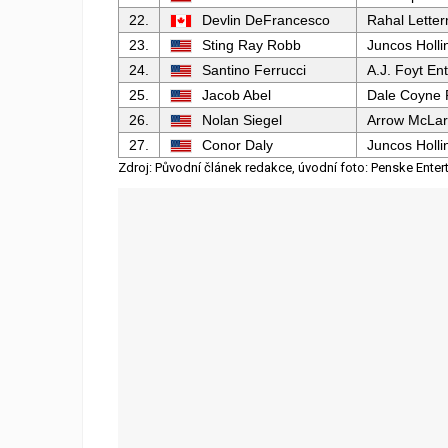
22.
Devlin DeFrancesco
Rahal Lette
23.
Sting Ray Robb
Juncos Holli
24.
Santino Ferrucci
A.J. Foyt En
25.
Jacob Abel
Dale Coyne 
26.
Nolan Siegel
Arrow McLa
27.
Conor Daly
Juncos Holli
Zdroj: Původní článek redakce, úvodní foto: Penske Enter