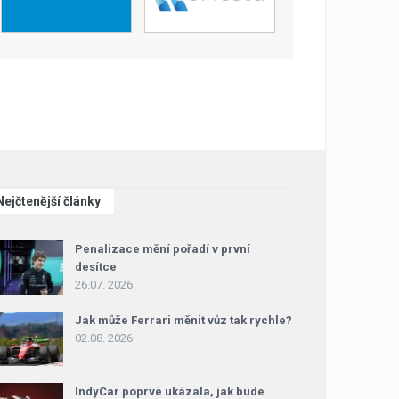
Nejčtenější články
Penalizace mění pořadí v první
desítce
26.07. 2026
Jak může Ferrari měnit vůz tak rychle?
02.08. 2026
IndyCar poprvé ukázala, jak bude