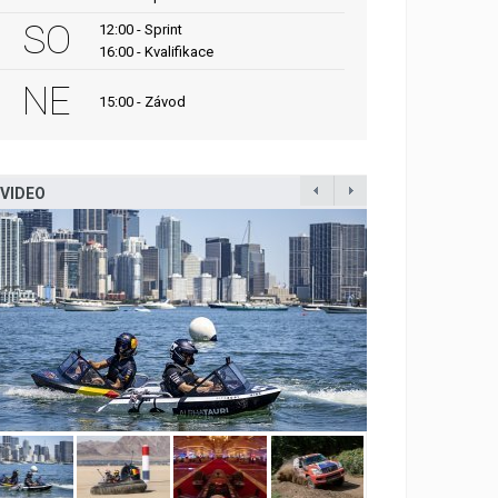
SO
12:00 - Sprint
16:00 - Kvalifikace
NE
15:00 - Závod
VIDEO