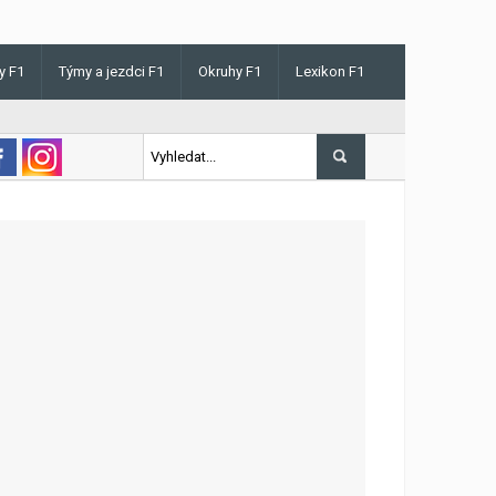
y F1
Týmy a jezdci F1
Okruhy F1
Lexikon F1
s v Maďarsku letos poprvé vyhrál kvalifikaci