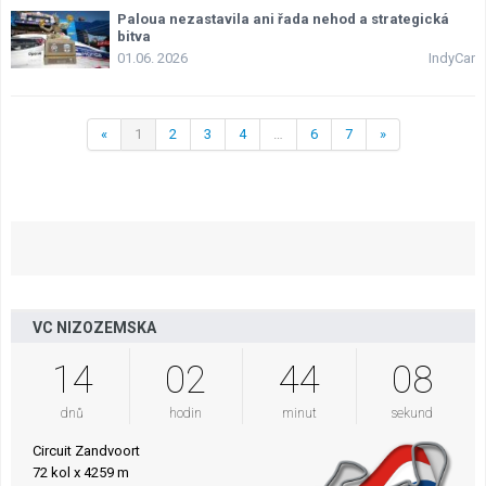
Paloua nezastavila ani řada nehod a strategická
bitva
01.06. 2026
IndyCar
«
1
2
3
4
…
6
7
»
VC NIZOZEMSKA
14
02
44
08
dnů
hodin
minut
sekund
Circuit Zandvoort
72 kol x 4259 m