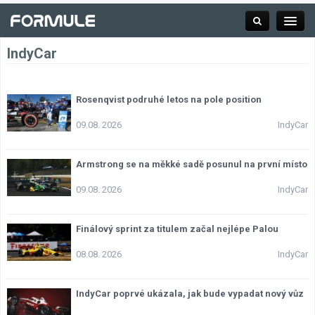
IndyCar
Rubrika
Rosenqvist podruhé letos na pole position
09.08. 2026
IndyCar
Závodní série
Armstrong se na měkké sadě posunul na první místo
Kalendář F1
09.08. 2026
IndyCar
Výsledky F1
Finálový sprint za titulem začal nejlépe Palou
08.08. 2026
IndyCar
Týmy a jezdci F1
Okruhy F1
IndyCar poprvé ukázala, jak bude vypadat nový vůz