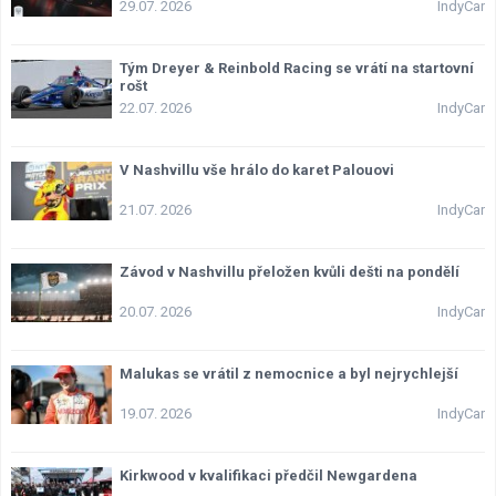
29.07. 2026
IndyCar
Lexikon F1
Tým Dreyer & Reinbold Racing se vrátí na startovní
rošt
22.07. 2026
IndyCar
V Nashvillu vše hrálo do karet Palouovi
21.07. 2026
IndyCar
Závod v Nashvillu přeložen kvůli dešti na pondělí
20.07. 2026
IndyCar
Malukas se vrátil z nemocnice a byl nejrychlejší
19.07. 2026
IndyCar
Kirkwood v kvalifikaci předčil Newgardena