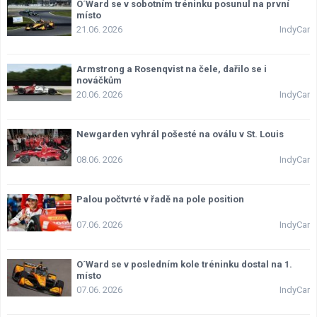
O´Ward se v sobotním tréninku posunul na první
místo
21.06. 2026
IndyCar
Armstrong a Rosenqvist na čele, dařilo se i
nováčkům
20.06. 2026
IndyCar
Newgarden vyhrál pošesté na oválu v St. Louis
08.06. 2026
IndyCar
Palou počtvrté v řadě na pole position
07.06. 2026
IndyCar
O´Ward se v posledním kole tréninku dostal na 1.
místo
07.06. 2026
IndyCar