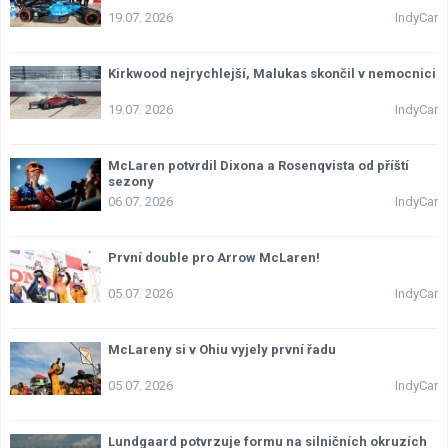
19.07. 2026
IndyCar
Kirkwood nejrychlejší, Malukas skončil v nemocnici
19.07. 2026
IndyCar
McLaren potvrdil Dixona a Rosenqvista od příští
sezony
06.07. 2026
IndyCar
První double pro Arrow McLaren!
05.07. 2026
IndyCar
McLareny si v Ohiu vyjely první řadu
05.07. 2026
IndyCar
Lundgaard potvrzuje formu na silničních okruzích