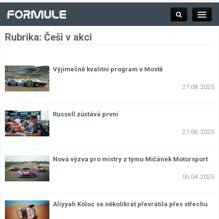
Rubrika:
Češi v akci
Rubrika
Výjimečně kvalitní program v Mostě
27.08. 2025
Závodní série
Russell zůstává první
Kalendář F1
27.06. 2025
Výsledky F1
Nová výzva pro mistry z týmu Mičánek Motorsport
06.04. 2025
Týmy a jezdci F1
Okruhy F1
Aliyyah Koloc se několikrát převrátila přes střechu