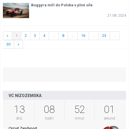
Buggyra míří do Polska v plné síle
21.08. 2024
«
1
2
3
4
…
8
…
16
…
23
…
30
»
VC NIZOZEMSKA
13
08
52
00
dnů
hodin
minut
sekund
Circuit Zandvoort