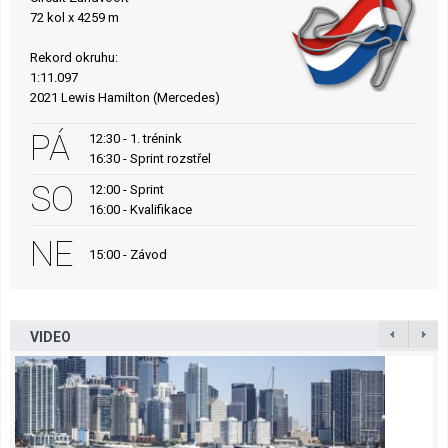
72 kol x 4259 m
Rekord okruhu:
1:11.097
2021 Lewis Hamilton (Mercedes)
PÁ
12:30 - 1. trénink
16:30 - Sprint rozstřel
SO
12:00 - Sprint
16:00 - Kvalifikace
NE
15:00 - Závod
VIDEO