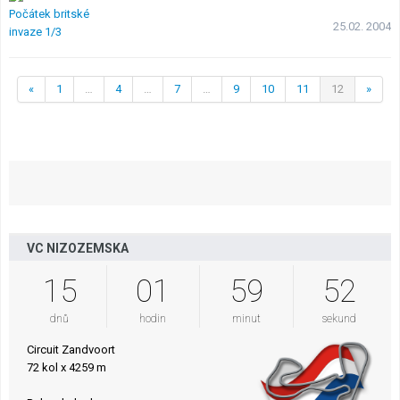
25.02. 2004
«
1
…
4
…
7
…
9
10
11
12
»
VC NIZOZEMSKA
15
01
59
51
dnů
hodin
minut
sekund
Circuit Zandvoort
72 kol x 4259 m