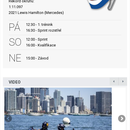
Rekord okruhu:
1:11.097
2021 Lewis Hamilton (Mercedes)
PÁ
12:30 - 1. trénink
16:30 - Sprint rozstřel
SO
12:00 - Sprint
16:00 - Kvalifikace
NE
15:00 - Závod
VIDEO