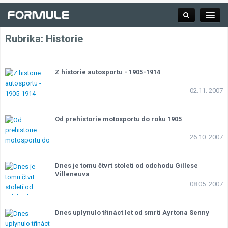
Rubrika:
Historie
Rubrika
Z historie autosportu - 1905-1914
02.11. 2007
Závodní série
Od prehistorie motosportu do roku 1905
Kalendář F1
26.10. 2007
Výsledky F1
Dnes je tomu čtvrt století od odchodu Gillese
Villeneuva
08.05. 2007
Týmy a jezdci F1
Okruhy F1
Dnes uplynulo třináct let od smrti Ayrtona Senny