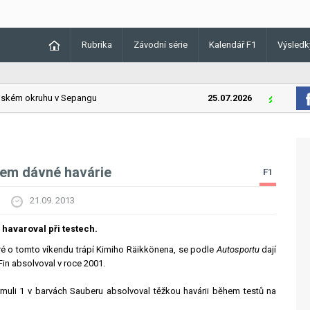
Rubrika
Závodní série
Kalendář F1
Výsledk
kém okruhu v Sepangu
25.07.2026
Lando Norr
kem dávné havárie
F1
21.09. 2013
 havaroval při testech.
ré o tomto víkendu trápí Kimiho Räikkönena, se podle
Autosportu
dají
 Fin absolvoval v roce 2001.
rmuli 1 v barvách Sauberu absolvoval těžkou havárii během testů na