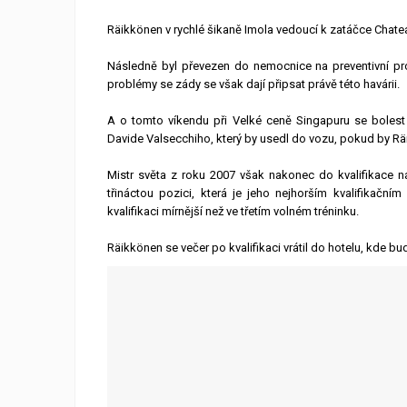
Räikkönen v rychlé šikaně Imola vedoucí k zatáčce Chatea
Následně byl převezen do nemocnice na preventivní pro
problémy se zády se však dají připsat právě této havárii.
A o tomto víkendu při Velké ceně Singapuru se bolest 
Davide Valsecchiho, který by usedl do vozu, pokud by Rä
Mistr světa z roku 2007 však nakonec do kvalifikace nas
třináctou pozici, která je jeho nejhorším kvalifikačn
kvalifikaci mírnější než ve třetím volném tréninku.
Räikkönen se večer po kvalifikaci vrátil do hotelu, kde 