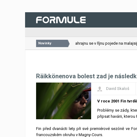
26.07.2026
VC Bahrajnu se v říjnu pojede na malajsijs
Novinky
Räikkönenova bolest zad je násled
David Skaloš
V roce 2001 Fin tvrdě
Problémy se zády, kte
připsat havárii, kterou
Fin před dvanácti lety při své premiérové sezóně ve Fo
francouzském okruhu v Magny-Cours.