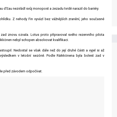
u d'Eau nezvládl svůj monopost a zezadu tvrdě narazil do bariéry.
hlídku. Z nehody Fin vyvázl bez vážnějších zranění, jeho současné
zad znovu ozvala. Lotus proto připravoval svého rezervního pilota
ikkönen nebyl schopen absolvovat kvalifikaci.
toupil. Nedostal se však dále než do její druhé části a vyjel si až
ím výsledkem v letošní sezóně. Podle Räikkönena byla bolest zad v
bude před závodem odpočívat.