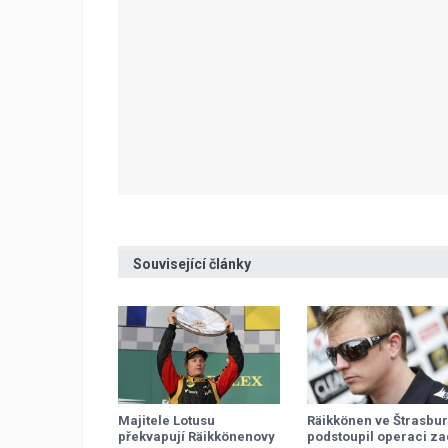
Související články
Majitele Lotusu
Räikkönen ve Štrasbu
překvapují Räikkönenovy
podstoupil operaci za