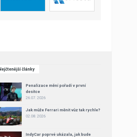
Nejčtenější články
Penalizace mění pořadí v první
desítce
26.07. 2026
Jak může Ferrari měnit vůz tak rychle?
02.08. 2026
IndyCar poprvé ukázala, jak bude