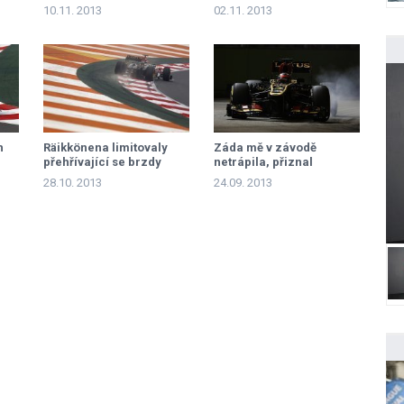
přejímkou
10.11. 2013
02.11. 2013
h
Räikkönena limitovaly
Záda mě v závodě
přehřívající se brzdy
netrápila, přiznal
Räikkönen
28.10. 2013
24.09. 2013