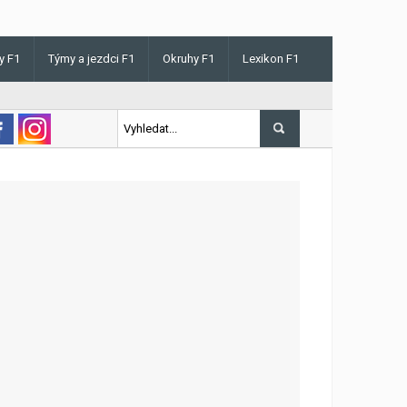
y F1
Týmy a jezdci F1
Okruhy F1
Lexikon F1
is v Maďarsku letos poprvé vyhrál kvalifikaci