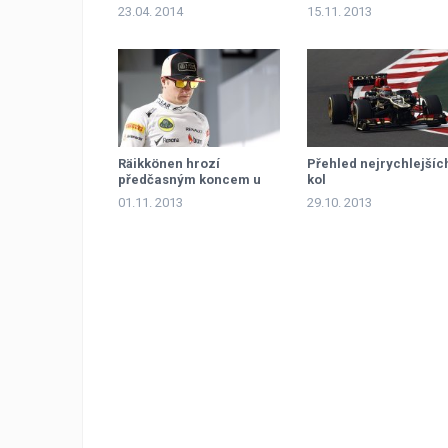
problémy...
23.04. 2014
15.11. 2013
Räikkönen hrozí
Přehled nejrychlejšíc
předčasným koncem u
kol
Lotusu
01.11. 2013
29.10. 2013