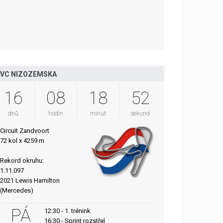
VC NIZOZEMSKA
16
08
18
51
dnů
hodin
minut
sekund
Circuit Zandvoort
72 kol x 4259 m
Rekord okruhu:
1:11.097
2021 Lewis Hamilton
(Mercedes)
PÁ
12:30 - 1. trénink
16:30 - Sprint rozstřel