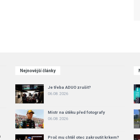
Nejnovější články
Je třeba ADUO zrušit?
06.08. 2026
Mistr na útěku před fotografy
06.08. 2026
a
Proč mu chtěl otec zakroutit krkem?