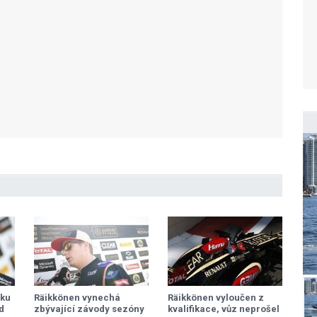
rku
Räikkönen vynechá
Räikkönen vyloučen z
d
zbývající závody sezóny
kvalifikace, vůz neprošel