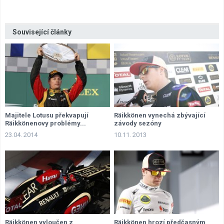
Související články
Majitele Lotusu překvapují
Räikkönen vynechá zbývající
Räikkönenovy problémy...
závody sezóny
23.04. 2014
10.11. 2013
Räikkönen vyloučen z
Räikkönen hrozí předčasným