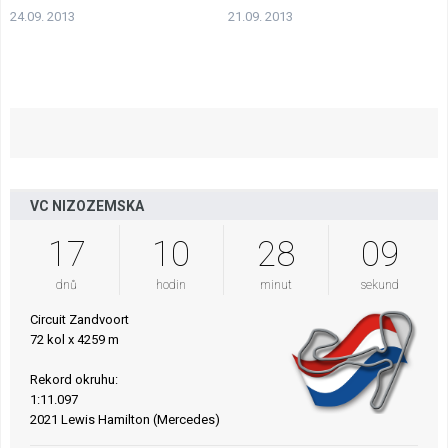
24.09. 2013
21.09. 2013
VC NIZOZEMSKA
17
10
28
09
dnů
hodin
minut
sekund
Circuit Zandvoort
72 kol x 4259 m
Rekord okruhu:
1:11.097
2021 Lewis Hamilton (Mercedes)