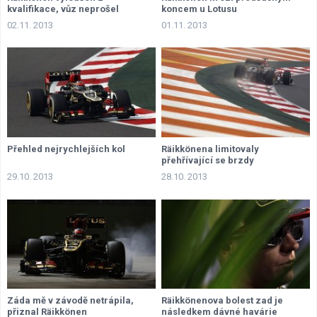
kvalifikace, vůz neprošel
koncem u Lotusu
přejímkou
02.11. 2013
01.11. 2013
Přehled nejrychlejších kol
Räikkönena limitovaly
přehřívající se brzdy
29.10. 2013
28.10. 2013
Záda mě v závodě netrápila,
Räikkönenova bolest zad je
přiznal Räikkönen
následkem dávné havárie