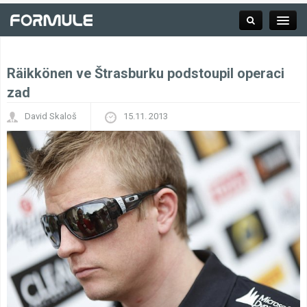
Räikkönen ve Štrasburku podstoupil operaci
Rubrika
zad
David Skaloš
15.11. 2013
Závodní série
Kalendář F1
Výsledky F1
Týmy a jezdci F1
Okruhy F1