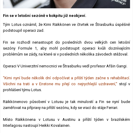
Lexikon F1
Fin se v letošní sezóně v kokpitu již neobjeví.
Tým Lotus oznámil, že Kimi Räikkönen ve čtvrtek ve Štrasburku úspěšně
podstoupil operaci zad.
Fin se rozhodl nenastoupit do posledních dvou velkých cen letošní
sezóny Formule 1, aby mohl podstoupit operaci kvůli doznívajícím
problémům se zády, na které si v posledních několika závodech stěžoval.
Operaci V Univerzitní nemocnici ve Štrasburku vedl profesor Afšin Gangi.
"Kimi nyní bude několik dní odpočívat a příští týden začne s rehabilitací.
Všichni na trati a v Enstone mu přejí co nejrychlejší uzdravení,"
stojí v
prohlášení týmu Lotus.
Räikkönenovo působení v Lotusu je tak minulostí a Fin se nyní bude
zaměřovat na přípravy na příští sezónu, kdy se vrací do stáje Ferrari.
Místo Räikkönena v Lotusu v Austinu a příští týden v brazilském
Interlagosu nastoupí Heikki Kovalainen.