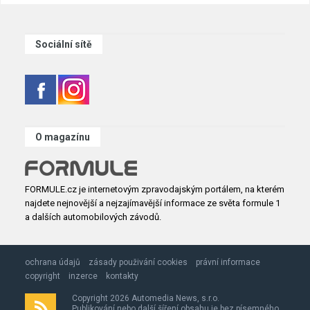
Sociální sítě
O magazínu
FORMULE.cz je internetovým zpravodajským portálem, na kterém
najdete nejnovější a nejzajímavější informace ze světa formule 1
a dalších automobilových závodů.
ochrana údajů
zásady použivání cookies
právní informace
copyright
inzerce
kontakty
Copyright 2026 Automedia News, s.r.o.
Publikování nebo další šíření obsahu je bez písemného