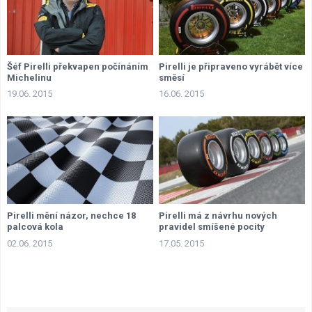
Šéf Pirelli překvapen počínáním
Pirelli je připraveno vyrábět více
Michelinu
směsí
19.06. 2015
16.06. 2015
Pirelli mění názor, nechce 18
Pirelli má z návrhu nových
palcová kola
pravidel smíšené pocity
02.06. 2015
17.05. 2015