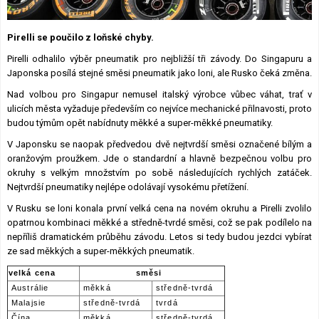
Lexikon F1
Pirelli se poučilo z loňské chyby.
Pirelli odhalilo výběr pneumatik pro nejbližší tři závody. Do Singapuru a
Japonska posílá stejné směsi pneumatik jako loni, ale Rusko čeká změna.
Nad volbou pro Singapur nemusel italský výrobce vůbec váhat, trať v
ulicích města vyžaduje především co nejvíce mechanické přilnavosti, proto
budou týmům opět nabídnuty měkké a super-měkké pneumatiky.
V Japonsku se naopak předvedou dvě nejtvrdší směsi označené bílým a
oranžovým proužkem. Jde o standardní a hlavně bezpečnou volbu pro
okruhy s velkým množstvím po sobě následujících rychlých zatáček.
Nejtvrdší pneumatiky nejlépe odolávají vysokému přetížení.
V Rusku se loni konala první velká cena na novém okruhu a Pirelli zvolilo
opatrnou kombinaci měkké a středně-tvrdé směsi, což se pak podílelo na
nepříliš dramatickém průběhu závodu. Letos si tedy budou jezdci vybírat
ze sad měkkých a super-měkkých pneumatik.
velká cena
směsi
Austrálie
měkká
středně-tvrdá
Malajsie
středně-tvrdá
tvrdá
Čína
měkká
středně-tvrdá