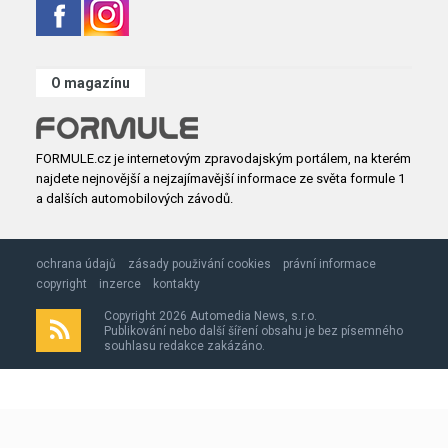
O magazínu
FORMULE.cz je internetovým zpravodajským portálem, na kterém
najdete nejnovější a nejzajímavější informace ze světa formule 1
a dalších automobilových závodů.
ochrana údajů
zásady použivání cookies
právní informace
copyright
inzerce
kontakty
Copyright 2026 Automedia News, s.r.o.
Publikování nebo další šíření obsahu je bez písemného
souhlasu redakce zakázáno.