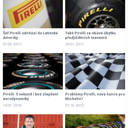
Šéf Pirelli odchází do Latinské
Také Pirelli se obává úbytku
Ameriky
předjížděcích manévrů
07.03. 2017
29.01. 2017
Pirelli: 5 sekund i bez zlepšení
Problémy Pirelli, nová šance pro
aerodynamiky
Michelin?
14.01. 2016
01.10. 2015