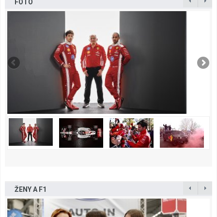
FOTO
ŽENY A F1