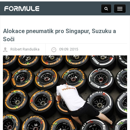
Alokace pneumatik pro Singapur, Suzuku a
Rubrika
Soči
Róbert Randuška
09.09. 2015
Závodní série
Kalendář F1
Výsledky F1
Týmy a jezdci F1
Okruhy F1