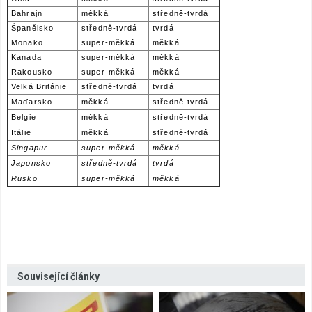
Bahrajn
měkká
středně-tvrdá
Španělsko
středně-tvrdá
tvrdá
Monako
super-měkká
měkká
Kanada
super-měkká
měkká
Rakousko
super-měkká
měkká
Velká Británie
středně-tvrdá
tvrdá
Maďarsko
měkká
středně-tvrdá
Belgie
měkká
středně-tvrdá
Itálie
měkká
středně-tvrdá
Singapur
super-měkká
měkká
Japonsko
středně-tvrdá
tvrdá
Rusko
super-měkká
měkká
Související články