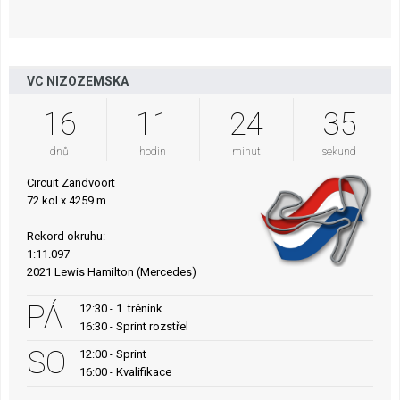
VC NIZOZEMSKA
16
11
24
34
dnů
hodin
minut
sekund
Circuit Zandvoort
72 kol x 4259 m
Rekord okruhu:
1:11.097
2021 Lewis Hamilton (Mercedes)
PÁ
12:30 - 1. trénink
16:30 - Sprint rozstřel
SO
12:00 - Sprint
16:00 - Kvalifikace