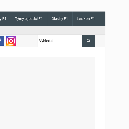
y F1
Týmy a jezdci F1
Okruhy F1
Lexikon F1
is v Maďarsku letos poprvé vyhrál kvalifikaci