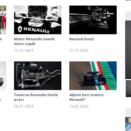
m
Motor Renaultu neměl
Renault končí
šanci uspět
10.10. 2024
01.10. 2024
Továrna Renaultu hledá
Alpine bez motoru
c
práci
Renault?
26.07. 2024
19.06. 2024