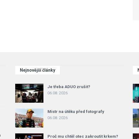
Nejnovější články
Je třeba ADUO zrušit?
06.08. 2026
Mistr na útěku před fotografy
06.08. 2026
a
Proč mu chtěl otec zakroutit krkem?