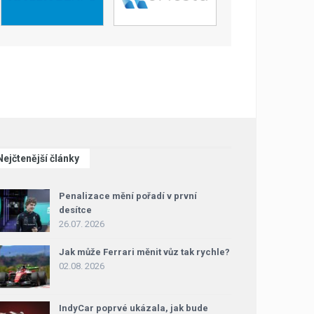
Nejčtenější články
Penalizace mění pořadí v první
desítce
26.07. 2026
Jak může Ferrari měnit vůz tak rychle?
02.08. 2026
IndyCar poprvé ukázala, jak bude