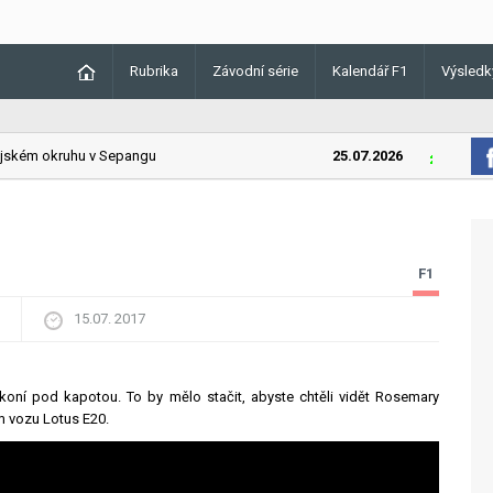
Rubrika
Závodní série
Kalendář F1
Výsledk
kém okruhu v Sepangu
25.07.2026
Lando Norr
F1
15.07. 2017
koní pod kapotou. To by mělo stačit, abyste chtěli vidět Rosemary
 vozu Lotus E20.