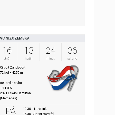
VC NIZOZEMSKA
16
13
24
35
dnů
hodin
minut
sekund
Circuit Zandvoort
72 kol x 4259 m
Rekord okruhu:
1:11.097
2021 Lewis Hamilton
(Mercedes)
PÁ
12:30 - 1. trénink
16:30 - Sprint rozstřel