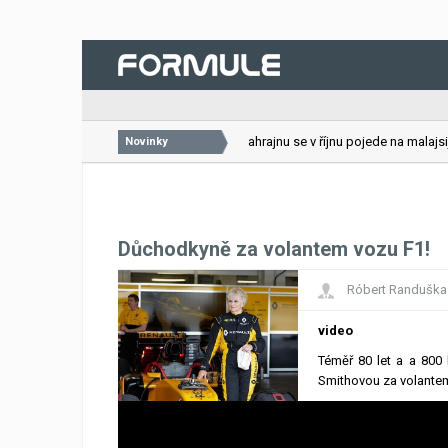
26.07.2026
VC Bahrajnu se v říjnu pojede na malajsijs
Novinky
Důchodkyně za volantem vozu F1!
Róbert Randuška
video
Téměř 80 let a a 800 
Smithovou za volantem