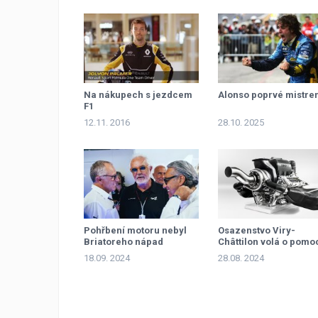
Na nákupech s jezdcem
Alonso poprvé mistre
F1
12.11. 2016
28.10. 2025
Pohřbení motoru nebyl
Osazenstvo Viry-
Briatoreho nápad
Châttilon volá o pomo
18.09. 2024
28.08. 2024