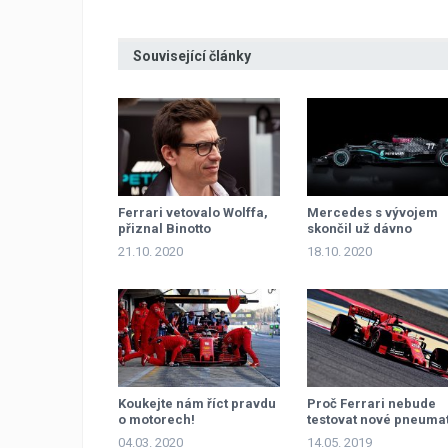
Související články
Ferrari vetovalo Wolffa,
Mercedes s vývojem
přiznal Binotto
skončil už dávno
21.10. 2020
18.10. 2020
Koukejte nám říct pravdu
Proč Ferrari nebude
o motorech!
testovat nové pneumat
a Renault ano?
04.03. 2020
14.05. 2019