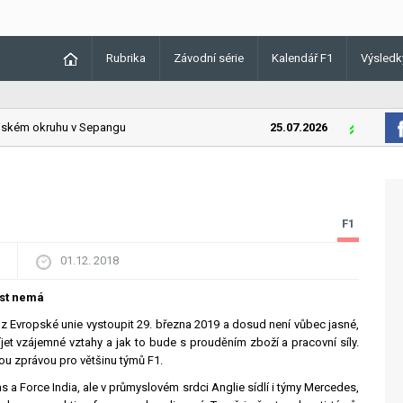
Rubrika
Závodní série
Kalendář F1
Výsledk
kém okruhu v Sepangu
25.07.2026
Lando Norri
F1
01.12. 2018
ost nemá
 z Evropské unie vystoupit 29. března 2019 a dosud není vůbec jasné,
jet vzájemné vztahy a jak to bude s prouděním zboží a pracovní síly.
ou zprávou pro většinu týmů F1.
s a Force India, ale v průmyslovém srdci Anglie sídlí i týmy Mercedes,