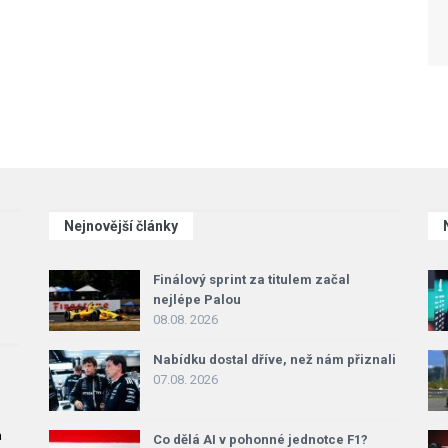
Nejnovější články
Finálový sprint za titulem začal
nejlépe Palou
08.08. 2026
Nabídku dostal dříve, než nám přiznali
07.08. 2026
a
Co dělá AI v pohonné jednotce F1?