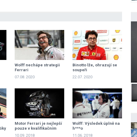
Wolff nechápe strategii
Binotto lže, ohrazují se
Ferrari
soupeři
07.08. 2020
22.07. 2020
Motor Ferrari je nejlepší
Wolff: Výsledek úplně na
iky
pouze v kvalifikačním
h***o
režimu
10.09. 2018
11.06. 2018