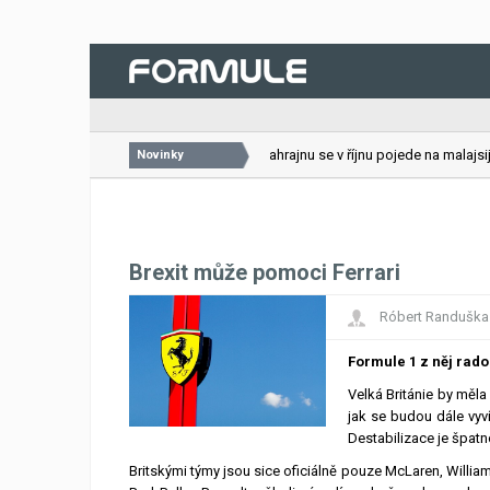
26.07.2026
VC Bahrajnu se v říjnu pojede na malajsijs
Novinky
Brexit může pomoci Ferrari
Róbert Randuška
Formule 1 z něj rad
Velká Británie by měla
jak se budou dále vyví
Destabilizace je špatn
Britskými týmy jsou sice oficiálně pouze McLaren, William