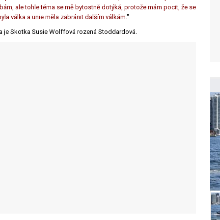
hýbám, ale tohle téma se mě bytostně dotýká, protože mám pocit, že se
byla válka a unie měla zabránit dalším válkám.
"
a je Skotka Susie Wolffová rozená Stoddardová.