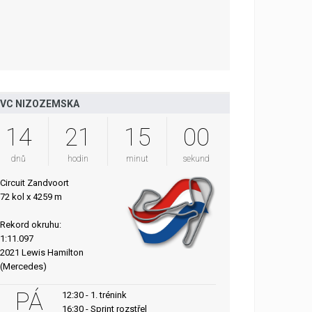
VC NIZOZEMSKA
14
21
14
59
dnů
hodin
minut
sekund
Circuit Zandvoort
72 kol x 4259 m
Rekord okruhu:
1:11.097
2021 Lewis Hamilton
(Mercedes)
PÁ
12:30 - 1. trénink
16:30 - Sprint rozstřel