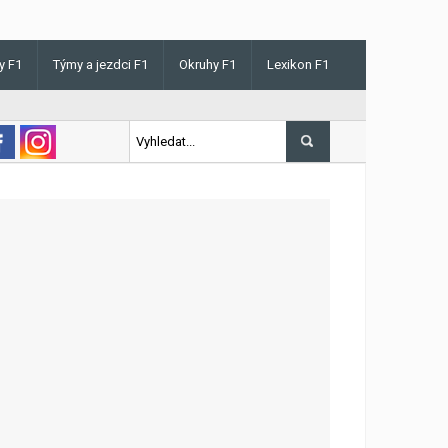
y F1
Týmy a jezdci F1
Okruhy F1
Lexikon F1
s v Maďarsku letos poprvé vyhrál kvalifikaci