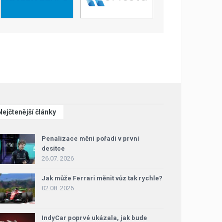
Nejčtenější články
Penalizace mění pořadí v první
desítce
26.07. 2026
Jak může Ferrari měnit vůz tak rychle?
02.08. 2026
IndyCar poprvé ukázala, jak bude