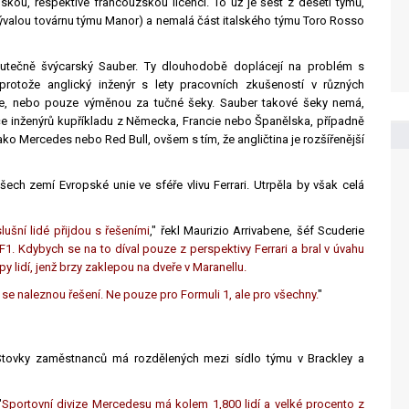
kou, respektive francouzskou licencí. To už je šest z deseti týmů,
bývalou továrnu týmu Manor) a nemalá část italského týmu Toro Rosso
kutečně švýcarský Sauber. Ty dlouhodobě doplácejí na problém s
protože anglický inženýr s lety pracovních zkušeností v různých
ce, nebo pouze výměnou za tučné šeky. Sauber takové šeky nemá,
týče inženýrů kupříkladu z Německa, Francie nebo Španělska, případně
ako Mercedes nebo Red Bull, ovšem s tím, že angličtina je rozšířenější
šech zemí Evropské unie ve sféře vlivu Ferrari. Utrpěla by však celá
lušní lidé přijdou s řešeními
," řekl Maurizio Arrivabene, šéf Scuderie
F1. Kdybych se na to díval pouze z perspektivy Ferrari a bral v úvahu
py lidí, jenž brzy zaklepou na dveře v Maranellu.
 se naleznou řešení. Ne pouze pro Formuli 1, ale pro všechny.
"
Stovky zaměstnanců má rozdělených mezi sídlo týmu v Brackley a
"
Sportovní divize Mercedesu má kolem 1,800 lidí a velké procento z