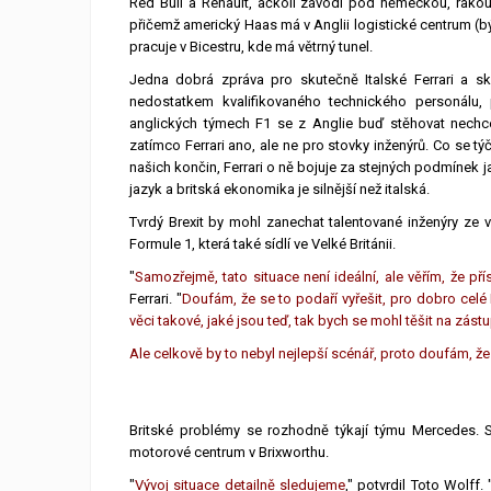
Red Bull a Renault, ačkoli závodí pod německou, rakous
přičemž americký Haas má v Anglii logistické centrum (
pracuje v Bicestru, kde má větrný tunel.
Jedna dobrá zpráva pro skutečně Italské Ferrari a s
nedostatkem kvalifikovaného technického personálu, 
anglických týmech F1 se z Anglie buď stěhovat nech
zatímco Ferrari ano, ale ne pro stovky inženýrů. Co se 
našich končin, Ferrari o ně bojuje za stejných podmínek j
jazyk a britská ekonomika je silnější než italská.
Tvrdý Brexit by mohl zanechat talentované inženýry ze v
Formule 1, která také sídlí ve Velké Británii.
"
Samozřejmě, tato situace není ideální, ale věřím, že přís
Ferrari. "
Doufám, že se to podaří vyřešit, pro dobro celé 
věci takové, jaké jsou teď, tak bych se mohl těšit na zástu
Ale celkově by to nebyl nejlepší scénář, proto doufám, že
Britské problémy se rozhodně týkají týmu Mercedes. 
motorové centrum v Brixworthu.
"
Vývoj situace detailně sledujeme
," potvrdil Toto Wolff. 