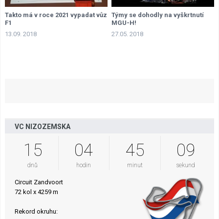
Takto má v roce 2021 vypadat vůz
Týmy se dohodly na vyškrtnutí
F1
MGU-H!
13.09. 2018
27.05. 2018
VC NIZOZEMSKA
15
04
45
08
dnů
hodin
minut
sekund
Circuit Zandvoort
72 kol x 4259 m
Rekord okruhu: