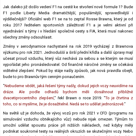
Lexikon F1
Jak daleko již došlo vedení F1 na cestě ke stvoření nové formule 1? Bude
F1 podle Liberty Media dramatičtější, populárnější, spravedlivější i
výdělečnější? Oficiální web F1 se na to zeptal Rosse Brawna, který je od
roku 2017 ředitelem sportovních záležitostí F1 a je velmi aktivní při
vyjednávání s týmy i v hledání společné cesty s FIA, která musí nakonec
všechny změny odsouhlasit.
Změny v aerodynamice nachystané na rok 2019 vycházejí z Brawnova
výzkumu pro rok 2021. Jednodušší a širší přední křídla a další úpravy mají
učesat proud vzduchu, který vůz nechává za sebou a se kterým se musí
vypořádat jeho pronásledovatel. Od finančně náročné změny se očekává
viditelné zlepšení. Pokud by stáje našly způsob, jak nová pravidla obejít,
bude to pro Brawnův tým cenným ponaučením.
"
Nebudeme vědět, jaká řešení týmy našly, dokud jejich vozy neuvidíme na
dráze. Ale podle odhadů bychom měli dosáhnout přibližně
dvacetiprocentního zlepšení
," řekl Brawn o roce 2019. "
To je čtvrtina z
toho, co si myslíme, že je dosažitelné. Nedá se to udělat jednorázově.
"
Na světě už je dohoda, že vývoj vozů pro rok 2021 v CFD (programu na
simulování vzduchu obtékajícího vůz) nebude nijak omezen. Týmům to
umožní udělat spoustu práce při nižších nákladech, než kdyby měly
podnikat soukromé testy na reálných okruzích se skutečnými vozy. Nebo