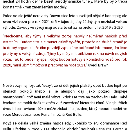
nechat 24 hodin denně běžet aerodynamické tunely, které by bylo třeba
konstantně krmit zmenšenými modely.
Práce se ale ještě nerozjely. Brawn sice letos zveřejnil nějaké koncepty, ale
svou vizi vozu pro rok 2021 drží v tajnosti, aby žádný tým nezískal velkou
výhodu. Závody ve vývoji mají odstartovat až na přelomu let 2019 a 2020.
"
Nechceme, aby týmy s velkými zdroji nabyly neúměrný náskok před
ostatními. Budeme to ale muset citlivě vyvážit, protože na druhé straně je
tu dobrý argument, že čím později vypustíme potřebné informace, tím lépe
pro týmy s velkými zdroji. Týmy by měly mít přibližně rok na návrh nových
vozů. Tak to bude nejlepší. Když budou hotovy s konstrukcí vozů pro rok
2020, musí už mít možnost pracovat na roce 2021,
" uvedl Brawn.
Nové vozy mají být tak "sexy", že si děti jejich plakáty opět budou lepit po
stěnách pokojů (nebo si je alespoň dají jako pozadí displeje
smartphonu), což není malá výzva, když FIA ​​trvá na zachování Halo. Také
bychom se mohli dočkat změn v již zavedené hierarchii týmů. V nejbližších
dvou letech ovšem těžko může získat titul jezdec, který nebude sedět ve
voze Mercedesu nebo Ferrari, možná Red Bullu.
Když se dělala velká změna naposledy, ukončilo to éru dominance Red
Bullu. Předtím, v roce 2009, skončilo období soubojů Renaultu, Ferrari a