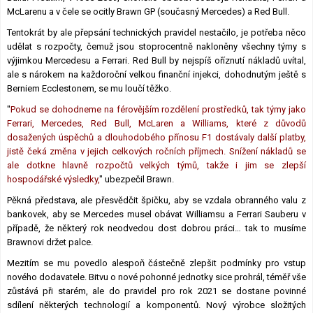
McLarenu a v čele se ocitly Brawn GP (současný Mercedes) a Red Bull.
Tentokrát by ale přepsání technických pravidel nestačilo, je potřeba něco
udělat s rozpočty, čemuž jsou stoprocentně nakloněny všechny týmy s
výjimkou Mercedesu a Ferrari. Red Bull by nejspíš oříznutí nákladů uvítal,
ale s nárokem na každoroční velkou finanční injekci, dohodnutým ještě s
Berniem Ecclestonem, se mu loučí těžko.
"
Pokud se dohodneme na férovějším rozdělení prostředků, tak týmy jako
Ferrari, Mercedes, Red Bull, McLaren a Williams, které z důvodů
dosažených úspěchů a dlouhodobého přínosu F1 dostávaly další platby,
jistě čeká změna v jejich celkových ročních příjmech. Snížení nákladů se
ale dotkne hlavně rozpočtů velkých týmů, takže i jim se zlepší
hospodářské výsledky,
" ubezpečil Brawn.
Pěkná představa, ale přesvědčit špičku, aby se vzdala obranného valu z
bankovek, aby se Mercedes musel obávat Williamsu a Ferrari Sauberu v
případě, že některý rok neodvedou dost dobrou práci… tak to musíme
Brawnovi držet palce.
Mezitím se mu povedlo alespoň částečně zlepšit podmínky pro vstup
nového dodavatele. Bitvu o nové pohonné jednotky sice prohrál, téměř vše
zůstává při starém, ale do pravidel pro rok 2021 se dostane povinné
sdílení některých technologií a komponentů. Nový výrobce složitých