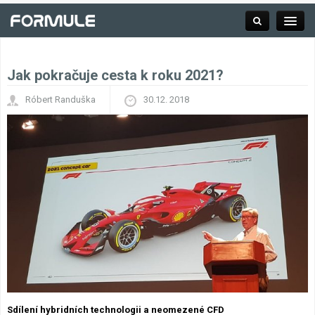
Jak pokračuje cesta k roku 2021?
Rubrika
Róbert Randuška
30.12. 2018
Závodní série
Kalendář F1
Výsledky F1
Týmy a jezdci F1
Okruhy F1
Sdílení hybridních technologii a neomezené CFD