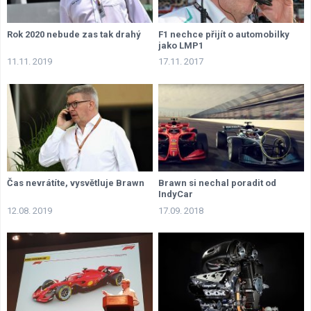
Rok 2020 nebude zas tak drahý
F1 nechce přijít o automobilky
jako LMP1
11.11. 2019
17.11. 2017
Čas nevrátíte, vysvětluje Brawn
Brawn si nechal poradit od
IndyCar
12.08. 2019
17.09. 2018