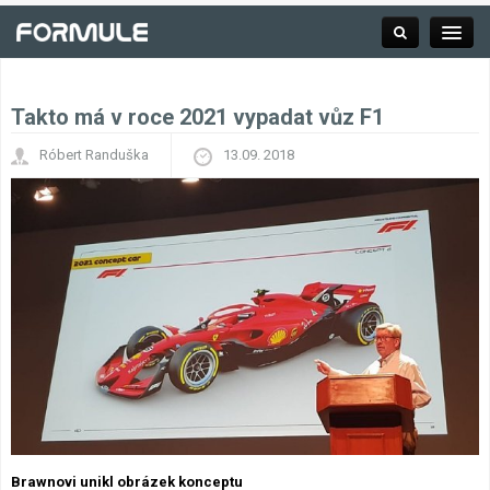
Takto má v roce 2021 vypadat vůz F1
Rubrika
Róbert Randuška
13.09. 2018
Závodní série
Kalendář F1
Výsledky F1
Týmy a jezdci F1
Okruhy F1
Brawnovi unikl obrázek konceptu