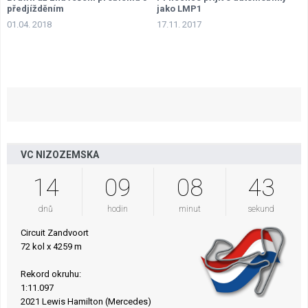
předjížděním
jako LMP1
01.04. 2018
17.11. 2017
VC NIZOZEMSKA
14
09
08
42
dnů
hodin
minut
sekund
Circuit Zandvoort
72 kol x 4259 m
Rekord okruhu:
1:11.097
2021 Lewis Hamilton (Mercedes)