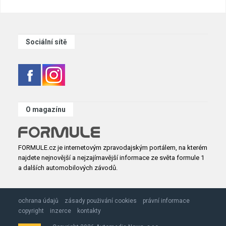
Sociální sítě
O magazínu
FORMULE.cz je internetovým zpravodajským portálem, na kterém
najdete nejnovější a nejzajímavější informace ze světa formule 1
a dalších automobilových závodů.
ochrana údajů
zásady použivání cookies
právní informace
copyright
inzerce
kontakty