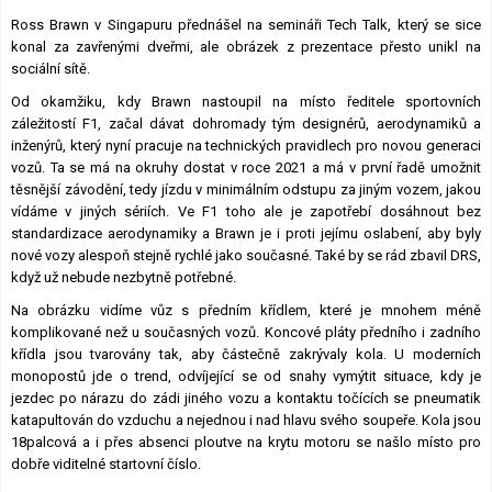
Lexikon F1
Ross Brawn v Singapuru přednášel na semináři Tech Talk, který se sice
konal za zavřenými dveřmi, ale obrázek z prezentace přesto unikl na
sociální sítě.
Od okamžiku, kdy Brawn nastoupil na místo ředitele sportovních
záležitostí F1, začal dávat dohromady tým designérů, aerodynamiků a
inženýrů, který nyní pracuje na technických pravidlech pro novou generaci
vozů. Ta se má na okruhy dostat v roce 2021 a má v první řadě umožnit
těsnější závodění, tedy jízdu v minimálním odstupu za jiným vozem, jakou
vídáme v jiných sériích. Ve F1 toho ale je zapotřebí dosáhnout bez
standardizace aerodynamiky a Brawn je i proti jejímu oslabení, aby byly
nové vozy alespoň stejně rychlé jako současné. Také by se rád zbavil DRS,
když už nebude nezbytně potřebné.
Na obrázku vidíme vůz s předním křídlem, které je mnohem méně
komplikované než u současných vozů. Koncové pláty předního i zadního
křídla jsou tvarovány tak, aby částečně zakrývaly kola. U moderních
monopostů jde o trend, odvíjející se od snahy vymýtit situace, kdy je
jezdec po nárazu do zádi jiného vozu a kontaktu točících se pneumatik
katapultován do vzduchu a nejednou i nad hlavu svého soupeře. Kola jsou
18palcová a i přes absenci ploutve na krytu motoru se našlo místo pro
dobře viditelné startovní číslo.