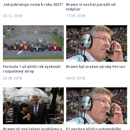
Jak pokračuje cesta k roku 2021?
Brawn si nechal poradit od
IndyCar
30.12. 2018
17.09. 2018
Formule 1 už příští rok vyzkouší
Brawn byl uražen výroky Ferrari
rozpočtový strop
23.08. 2018
04.04. 2018
Brawn už zná řešení problému s
F1 nechce přijít o automobilky