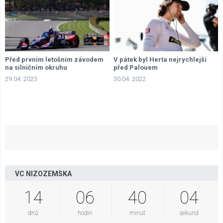
Před prvním letošním závodem
V pátek byl Herta nejrychlejší
na silničním okruhu
před Palouem
29.04. 2023
30.04. 2022
VC NIZOZEMSKA
14
06
40
03
dnů
hodin
minut
sekund