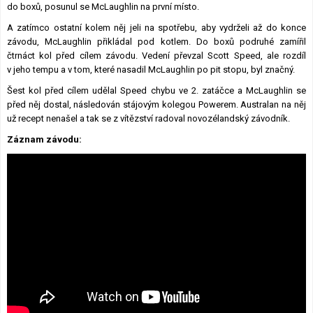
do boxů, posunul se McLaughlin na první místo.
A zatímco ostatní kolem něj jeli na spotřebu, aby vydrželi až do konce
závodu, McLaughlin přikládal pod kotlem. Do boxů podruhé zamířil
čtrnáct kol před cílem závodu. Vedení převzal Scott Speed, ale rozdíl
v jeho tempu a v tom, které nasadil McLaughlin po pit stopu, byl značný.
Šest kol před cílem udělal Speed chybu ve 2. zatáčce a McLaughlin se
před něj dostal, následován stájovým kolegou Powerem. Australan na něj
už recept nenašel a tak se z vítězství radoval novozélandský závodník.
Záznam závodu: