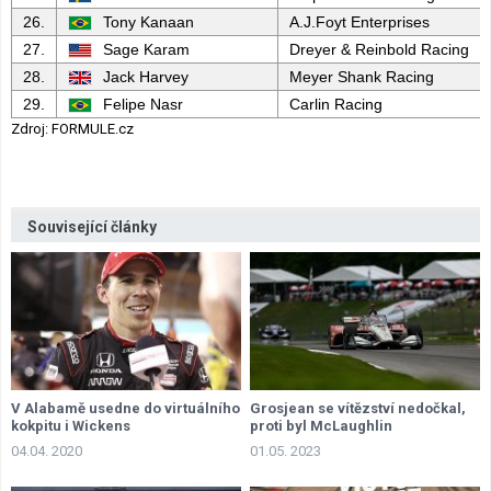
26.
Tony Kanaan
A.J.Foyt Enterprises
27.
Sage Karam
Dreyer & Reinbold Racing
28.
Jack Harvey
Meyer Shank Racing
29.
Felipe Nasr
Carlin Racing
Zdroj: FORMULE.cz
Související články
V Alabamě usedne do virtuálního
Grosjean se vítězství nedočkal,
kokpitu i Wickens
proti byl McLaughlin
04.04. 2020
01.05. 2023