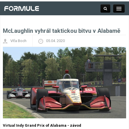
McLaughlin vyhrál taktickou bitvu v Alabamě
Rubrika
Víťa Boch
05.04. 2020
Závodní série
Kalendář F1
Výsledky F1
Týmy a jezdci F1
Okruhy F1
Virtual Indy Grand Prix of Alabama - závod