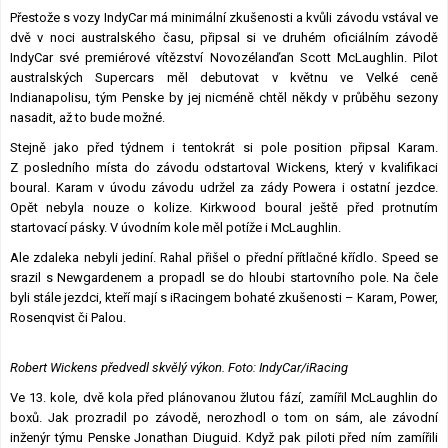
Přestože s vozy IndyCar má minimální zkušenosti a kvůli závodu vstával ve
Lexikon F1
dvě v noci australského času, připsal si ve druhém oficiálním závodě
IndyCar své premiérové vítězství Novozélanďan Scott McLaughlin. Pilot
australských Supercars měl debutovat v květnu ve Velké ceně
Indianapolisu, tým Penske by jej nicméně chtěl někdy v průběhu sezony
nasadit, až to bude možné.
Stejně jako před týdnem i tentokrát si pole position připsal Karam.
Z posledního místa do závodu odstartoval Wickens, který v kvalifikaci
boural. Karam v úvodu závodu udržel za zády Powera i ostatní jezdce.
Opět nebyla nouze o kolize. Kirkwood boural ještě před protnutím
startovací pásky. V úvodním kole měl potíže i McLaughlin.
Ale zdaleka nebyli jediní. Rahal přišel o přední přítlačné křídlo. Speed se
srazil s Newgardenem a propadl se do hloubi startovního pole. Na čele
byli stále jezdci, kteří mají s iRacingem bohaté zkušenosti – Karam, Power,
Rosenqvist či Palou.
Robert Wickens předvedl skvělý výkon. Foto: IndyCar/iRacing
Ve 13. kole, dvě kola před plánovanou žlutou fází, zamířil McLaughlin do
boxů. Jak prozradil po závodě, nerozhodl o tom on sám, ale závodní
inženýr týmu Penske Jonathan Diuguid. Když pak piloti před ním zamířili