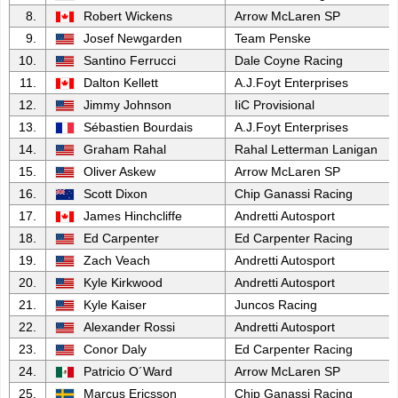
8.
Robert Wickens
Arrow McLaren SP
9.
Josef Newgarden
Team Penske
10.
Santino Ferrucci
Dale Coyne Racing
11.
Dalton Kellett
A.J.Foyt Enterprises
12.
Jimmy Johnson
IiC Provisional
13.
Sébastien Bourdais
A.J.Foyt Enterprises
14.
Graham Rahal
Rahal Letterman Lanigan
15.
Oliver Askew
Arrow McLaren SP
16.
Scott Dixon
Chip Ganassi Racing
17.
James Hinchcliffe
Andretti Autosport
18.
Ed Carpenter
Ed Carpenter Racing
19.
Zach Veach
Andretti Autosport
20.
Kyle Kirkwood
Andretti Autosport
21.
Kyle Kaiser
Juncos Racing
22.
Alexander Rossi
Andretti Autosport
23.
Conor Daly
Ed Carpenter Racing
24.
Patricio O´Ward
Arrow McLaren SP
25.
Marcus Ericsson
Chip Ganassi Racing