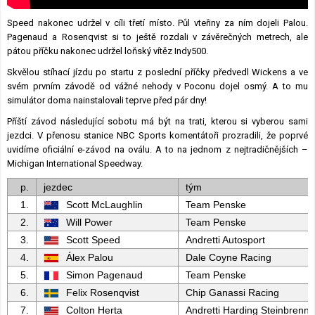
Speed nakonec udržel v cíli třetí místo. Půl vteřiny za ním dojeli Palou.
Pagenaud a Rosenqvist si to ještě rozdali v závěrečných metrech, ale
pátou příčku nakonec udržel loňský vítěz Indy500.
Skvělou stíhací jízdu po startu z poslední příčky předvedl Wickens a ve
svém prvním závodě od vážné nehody v Poconu dojel osmý. A to mu
simulátor doma nainstalovali teprve před pár dny!
Příští závod následující sobotu má být na trati, kterou si vyberou sami
jezdci. V přenosu stanice NBC Sports komentátoři prozradili, že poprvé
uvidíme oficiální e-závod na oválu. A to na jednom z nejtradičnějších –
Michigan International Speedway.
p.
jezdec
tým
1.
Scott McLaughlin
Team Penske
2.
Will Power
Team Penske
3.
Scott Speed
Andretti Autosport
4.
Álex Palou
Dale Coyne Racing
5.
Simon Pagenaud
Team Penske
6.
Felix Rosenqvist
Chip Ganassi Racing
7.
Colton Herta
Andretti Harding Steinbrenne