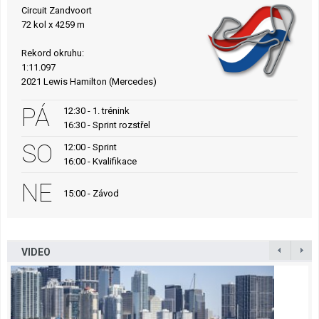
Circuit Zandvoort
72 kol x 4259 m
Rekord okruhu:
1:11.097
2021 Lewis Hamilton (Mercedes)
PÁ
12:30 - 1. trénink
16:30 - Sprint rozstřel
SO
12:00 - Sprint
16:00 - Kvalifikace
NE
15:00 - Závod
VIDEO