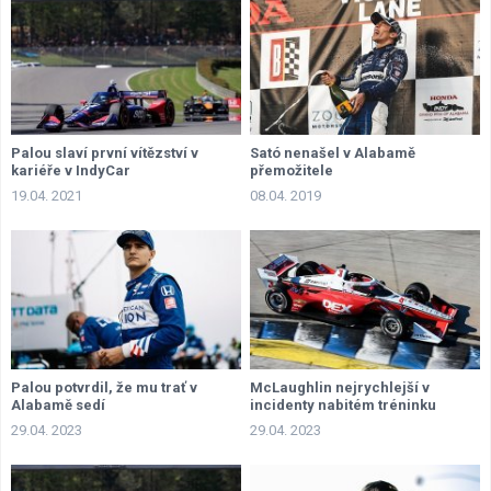
Palou slaví první vítězství v
Sató nenašel v Alabamě
kariéře v IndyCar
přemožitele
19.04. 2021
08.04. 2019
Palou potvrdil, že mu trať v
McLaughlin nejrychlejší v
Alabamě sedí
incidenty nabitém tréninku
29.04. 2023
29.04. 2023