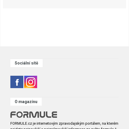
Sociální sítě
O magazínu
FORMULE.cz je internetovým zpravodajským portálem, na kterém