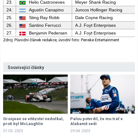
23.
Helio Castroneves
Meyer Shank Racing
24.
Agustín Canapino
Juncos Hollinger Racing
25.
Sting Ray Robb
Dale Coyne Racing
26.
Santino Ferrucci
A.J. Foyt Enterprises
27.
Benjamin Pedersen
A.J. Foyt Enterprises
Zdroj: Původní článek redakce, úvodní foto: Penske Entertainment
Související články
Grosjean se vítězství nedočkal,
Palou potvrdil, že mu trať v
proti byl McLaughlin
Alabamě sedí
01.05. 2023
29.04. 2023