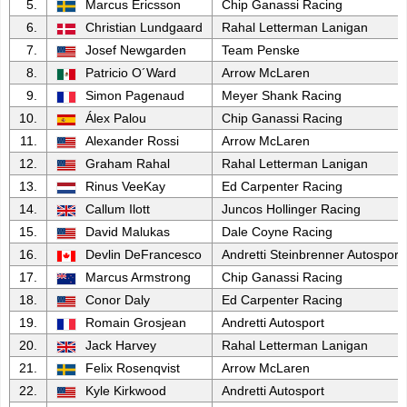
5.
Marcus Ericsson
Chip Ganassi Racing
6.
Christian Lundgaard
Rahal Letterman Lanigan
7.
Josef Newgarden
Team Penske
8.
Patricio O´Ward
Arrow McLaren
9.
Simon Pagenaud
Meyer Shank Racing
10.
Álex Palou
Chip Ganassi Racing
11.
Alexander Rossi
Arrow McLaren
12.
Graham Rahal
Rahal Letterman Lanigan
13.
Rinus VeeKay
Ed Carpenter Racing
14.
Callum Ilott
Juncos Hollinger Racing
15.
David Malukas
Dale Coyne Racing
16.
Devlin DeFrancesco
Andretti Steinbrenner Autosport
17.
Marcus Armstrong
Chip Ganassi Racing
18.
Conor Daly
Ed Carpenter Racing
19.
Romain Grosjean
Andretti Autosport
20.
Jack Harvey
Rahal Letterman Lanigan
21.
Felix Rosenqvist
Arrow McLaren
22.
Kyle Kirkwood
Andretti Autosport