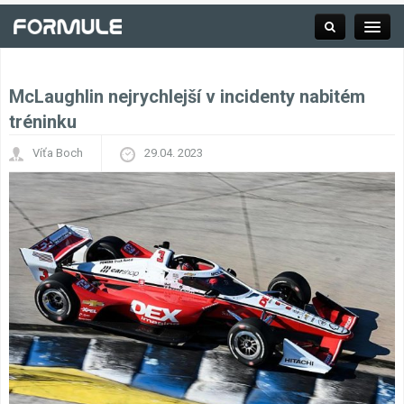
McLaughlin nejrychlejší v incidenty nabitém
Rubrika
tréninku
Víťa Boch
29.04. 2023
Závodní série
Kalendář F1
Výsledky F1
Týmy a jezdci F1
Okruhy F1