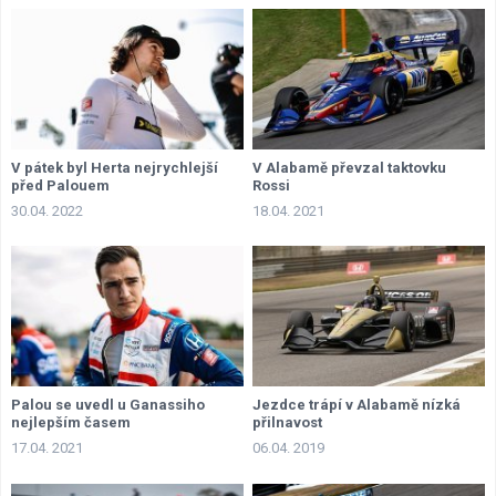
V pátek byl Herta nejrychlejší
V Alabamě převzal taktovku
před Palouem
Rossi
30.04. 2022
18.04. 2021
Palou se uvedl u Ganassiho
Jezdce trápí v Alabamě nízká
nejlepším časem
přilnavost
17.04. 2021
06.04. 2019