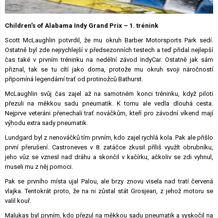
Lexikon F1
Children’s of Alabama Indy Grand Prix – 1. trénink
Scott McLaughlin potvrdil, že mu okruh Barber Motorsports Park sedí.
Ostatně byl zde nejrychlejší v předsezonních testech a teď přidal nejlepší
čas také v prvním tréninku na nedělní závod IndyCar. Ostatně jak sám
přiznal, tak se tu cítí jako doma, protože mu okruh svoji náročností
připomíná legendární trať od protinožců Bathurst.
McLaughlin svůj čas zajel až na samotném konci tréninku, když piloti
přezuli na měkkou sadu pneumatik. K tomu ale vedla dlouhá cesta.
Nejprve veteráni přenechali trať nováčkům, kteří pro závodní víkend mají
výhodu extra sady pneumatik.
Lundgard byl z nenováčků tím prvním, kdo zajel rychlá kola. Pak ale přišlo
první přerušení. Castroneves v 8. zatáčce zkusil příliš využít obrubníku,
jeho vůz se vznesl nad dráhu a skončil v kačírku, ačkoliv se zdi vyhnul,
museli mu z něj pomoci.
Pak se prvního místa ujal Palou, ale brzy znovu visela nad tratí červená
vlajka. Tentokrát proto, že na ni zůstal stát Grosjean, z jehož motoru se
valil kouř.
Malukas byl prvním, kdo přezul na měkkou sadu pneumatik a vyskočil na