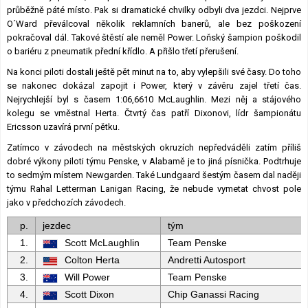
průběžně páté místo. Pak si dramatické chvilky odbyli dva jezdci. Nejprve
O´Ward převálcoval několik reklamních banerů, ale bez poškození
pokračoval dál. Takové štěstí ale neměl Power. Loňský šampion poškodil
o bariéru z pneumatik přední křídlo. A přišlo třetí přerušení.
Na konci piloti dostali ještě pět minut na to, aby vylepšili své časy. Do toho
se nakonec dokázal zapojit i Power, který v závěru zajel třetí čas.
Nejrychlejší byl s časem 1:06,6610 McLaughlin. Mezi něj a stájového
kolegu se vměstnal Herta. Čtvrtý čas patří Dixonovi, lídr šampionátu
Ericsson uzavírá první pětku.
Zatímco v závodech na městských okruzích nepředváděli zatím příliš
dobré výkony piloti týmu Penske, v Alabamě je to jiná písnička. Podtrhuje
to sedmým místem Newgarden. Také Lundgaard šestým časem dal naději
týmu Rahal Letterman Lanigan Racing, že nebude vymetat chvost pole
jako v předchozích závodech.
p.
jezdec
tým
1.
Scott McLaughlin
Team Penske
2.
Colton Herta
Andretti Autosport
3.
Will Power
Team Penske
4.
Scott Dixon
Chip Ganassi Racing