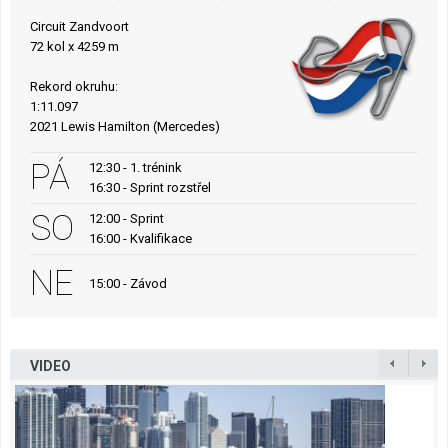
Circuit Zandvoort
72 kol x 4259 m
Rekord okruhu:
1:11.097
2021 Lewis Hamilton (Mercedes)
PÁ
12:30 - 1. trénink
16:30 - Sprint rozstřel
SO
12:00 - Sprint
16:00 - Kvalifikace
NE
15:00 - Závod
VIDEO