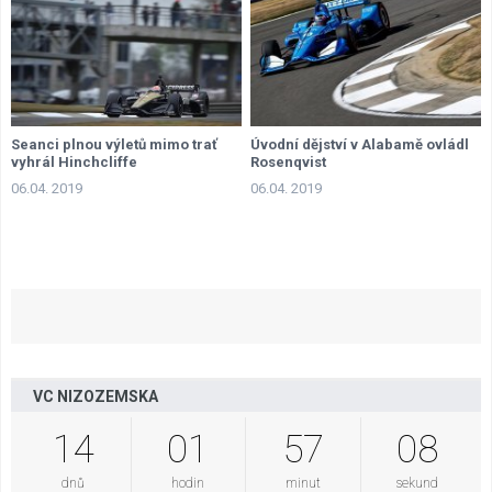
Seanci plnou výletů mimo trať
Úvodní dějství v Alabamě ovládl
vyhrál Hinchcliffe
Rosenqvist
06.04. 2019
06.04. 2019
VC NIZOZEMSKA
14
01
57
07
dnů
hodin
minut
sekund