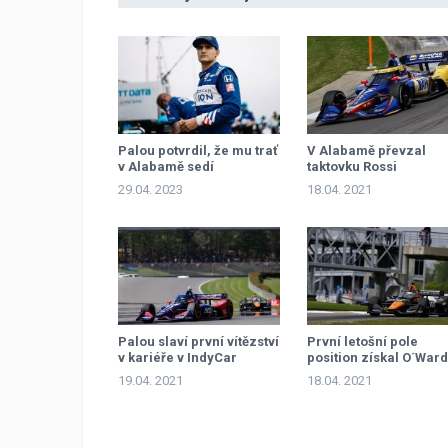
Palou potvrdil, že mu trať
V Alabamě převzal
v Alabamě sedí
taktovku Rossi
29.04. 2023
18.04. 2021
Palou slaví první vítězství
První letošní pole
v kariéře v IndyCar
position získal O´Ward
19.04. 2021
18.04. 2021