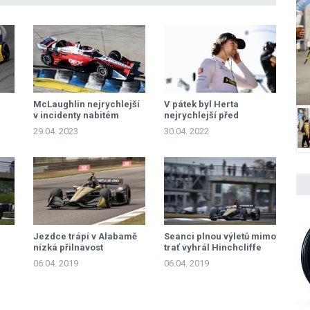
McLaughlin nejrychlejší
V pátek byl Herta
v incidenty nabitém
nejrychlejší před
tréninku
Palouem
29.04. 2023
30.04. 2022
Jezdce trápí v Alabamě
Seanci plnou výletů mimo
nízká přilnavost
trať vyhrál Hinchcliffe
06.04. 2019
06.04. 2019