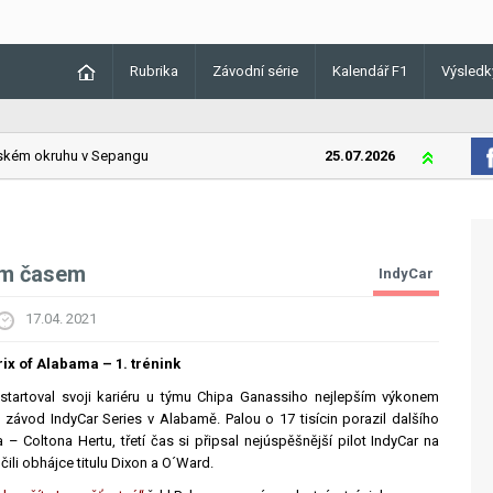
Rubrika
Závodní série
Kalendář F1
Výsledk
ém okruhu v Sepangu
25.07.2026
Lando Norri
ším časem
IndyCar
17.04. 2021
ix of Alabama – 1. trénink
startoval svoji kariéru u týmu Chipa Ganassiho nejlepším výkonem
 závod IndyCar Series v Alabamě. Palou o 17 tisícin porazil dalšího
– Coltona Hertu, třetí čas si připsal nejúspěšnější pilot IndyCar na
li obhájce titulu Dixon a O´Ward.