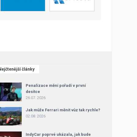
Nejčtenější články
Penalizace mění pořadí v první
desítce
26.07. 2026
Jak může Ferrari měnit vůz tak rychle?
02.08. 2026
IndyCar poprvé ukázala, jak bude