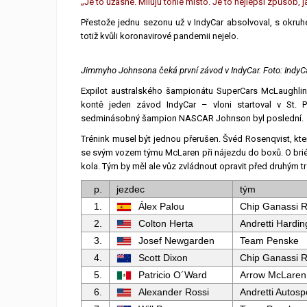
„Je to úžasné. Miluju tohle místo. Je to nejlepší způsob, j
Přestože jednu sezonu už v IndyCar absolvoval, s okruh
totiž kvůli koronavirové pandemii nejelo.
Jimmyho Johnsona čeká první závod v IndyCar. Foto: IndyC
Expilot australského šampionátu SuperCars McLaughlin
kontě jeden závod IndyCar – vloni startoval v St. 
sedminásobný šampion NASCAR Johnson byl poslední.
Trénink musel být jednou přerušen. Švéd Rosenqvist, kte
se svým vozem týmu McLaren při nájezdu do boxů. O brié
kola. Tým by měl ale vůz zvládnout opravit před druhým t
p.
jezdec
tým
1.
Álex Palou
Chip Ganassi R
2.
Colton Herta
Andretti Hardin
3.
Josef Newgarden
Team Penske
4.
Scott Dixon
Chip Ganassi R
5.
Patricio O´Ward
Arrow McLaren
6.
Alexander Rossi
Andretti Autosp