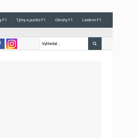
y F1
Týmy a jezdci F1
Okruhy F1
Lexikon F1
s v Maďarsku letos poprvé vyhrál kvalifikaci