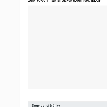
Zdroj: Původní materiál redakce, úvodní foto: IndyCar
Související články