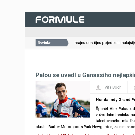
26.07.2026
VC Bahrajnu se v říjnu pojede na malajsijsk
Novinky
Palou se uvedl u Ganassiho nejlep
Víťa Boch
Honda Indy Grand Pr
Španěl Alex Palou od
v úvodním tréninku na
talentovaného mladíka 
okruhu Barber Motorsports Park Newgarden, za ním skonči