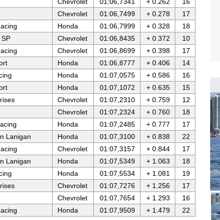
Chevrolet
01:06,7341
+ 0.262
16
Chevrolet
01:06,7499
+ 0.278
17
acing
Honda
01:06,7999
+ 0.328
18
 SP
Chevrolet
01:06,8435
+ 0.372
10
acing
Chevrolet
01:06,8699
+ 0.398
17
ort
Honda
01:06,8777
+ 0.406
14
cing
Honda
01:07,0575
+ 0.586
16
ort
Honda
01:07,1072
+ 0.635
15
rises
Chevrolet
01:07,2310
+ 0.759
12
Chevrolet
01:07,2324
+ 0.760
18
acing
Honda
01:07,2485
+ 0.777
17
n Lanigan
Honda
01:07,3100
+ 0.838
22
acing
Chevrolet
01:07,3157
+ 0.844
17
n Lanigan
Honda
01:07,5349
+ 1.063
18
cing
Honda
01:07,5534
+ 1.081
19
rises
Chevrolet
01:07,7276
+ 1.256
17
Chevrolet
01:07,7654
+ 1.293
16
acing
Honda
01:07,9509
+ 1.479
22