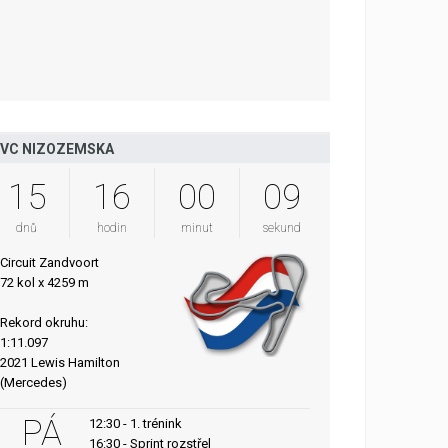
VC NIZOZEMSKA
15
16
00
08
dnů
hodin
minut
sekund
Circuit Zandvoort
72 kol x 4259 m
Rekord okruhu:
1:11.097
2021 Lewis Hamilton
(Mercedes)
PÁ
12:30 - 1. trénink
16:30 - Sprint rozstřel