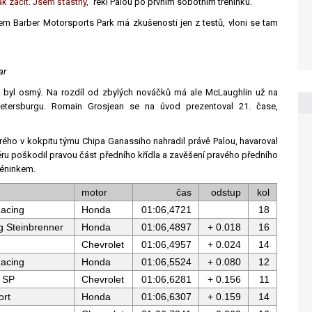
ak začít. Jsem šťastný,“
řekl Palou po prvním sobotním tréninku.
em Barber Motorsports Park má zkušenosti jen z testů, vloni se tam
ar
 byl osmý. Na rozdíl od zbylých nováčků má ale McLaughlin už na
Petersburgu. Romain Grosjean se na úvod prezentoval 21. čase,
rého v kokpitu týmu Chipa Ganassiho nahradil právě Palou, havaroval
ru poškodil pravou část předního křídla a zavěšení pravého předního
réninkem.
motor
čas
odstup
kol
acing
Honda
01:06,4721
18
g Steinbrenner
Honda
01:06,4897
+ 0.018
16
Chevrolet
01:06,4957
+ 0.024
14
acing
Honda
01:06,5524
+ 0.080
12
 SP
Chevrolet
01:06,6281
+ 0.156
11
ort
Honda
01:06,6307
+ 0.159
14