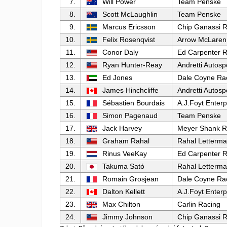
7.
Will Power
Team Penske
8.
Scott McLaughlin
Team Penske
9.
Marcus Ericsson
Chip Ganassi R
10.
Felix Rosenqvist
Arrow McLaren
11.
Conor Daly
Ed Carpenter R
12.
Ryan Hunter-Reay
Andretti Autosp
13.
Ed Jones
Dale Coyne Ra
14.
James Hinchcliffe
Andretti Autosp
15.
Sébastien Bourdais
A.J.Foyt Enterp
16.
Simon Pagenaud
Team Penske
17.
Jack Harvey
Meyer Shank R
18.
Graham Rahal
Rahal Letterma
19.
Rinus VeeKay
Ed Carpenter R
20.
Takuma Sató
Rahal Letterma
21.
Romain Grosjean
Dale Coyne Ra
22.
Dalton Kellett
A.J.Foyt Enterp
23.
Max Chilton
Carlin Racing
24.
Jimmy Johnson
Chip Ganassi R