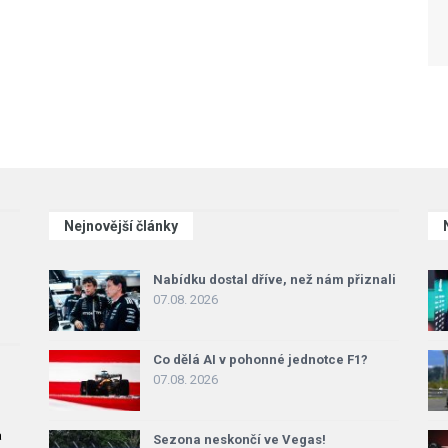
Nejnovější články
Nabídku dostal dříve, než nám přiznali
07.08. 2026
Co dělá AI v pohonné jednotce F1?
07.08. 2026
a
Sezona neskončí ve Vegas!