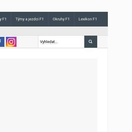
y F1
Týmy a jezdci F1
Okruhy F1
Lexikon F1
s v Maďarsku letos poprvé vyhrál kvalifikaci