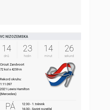
VC NIZOZEMSKA
14
23
14
25
dnů
hodin
minut
sekund
Circuit Zandvoort
72 kol x 4259 m
Rekord okruhu:
1:11.097
2021 Lewis Hamilton
(Mercedes)
PÁ
12:30 - 1. trénink
16:30 - Sprint rozstřel