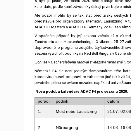
A nyní je jasné, že ročník 2020 neodstartuje dříve n
kalendáře, podle které závodníky čekají první boje o mis
Ale pozor, mohlo by se tak stát před zraky českých
představuje pro organizátory alternativu Lausitzring. V 
ADAC GT Masters a ADAC TCR Germany. Zda-li se v rámci 
V opačném případě by její sezona začala až o víkend
Zandvoortu a na Hockenheimringu. O víkendu 25.-27.zář
doprovodného programu zdejšího čtyřiadvacetihodinové
sezona vyvrcholit podniky na Red Bull Ringu a v Oschersl
Loni se v Oscherslebenu radoval z vítězství mimo jiné i R
Německá F4 ale není jediným šampionátem této katego
koronaviru museli poupravit rozvrh mimo jiné také v Itáli
prvotního plánu se ovšem nezačne například ani ve Španěl
Nová podoba kalendáře ADAC F4 pro sezonu 2020:
pořadí
podnik
datum
1.
Most nebo Lausitzring
31.07.-02.08
2.
Nürburgring
14.08.-16.08