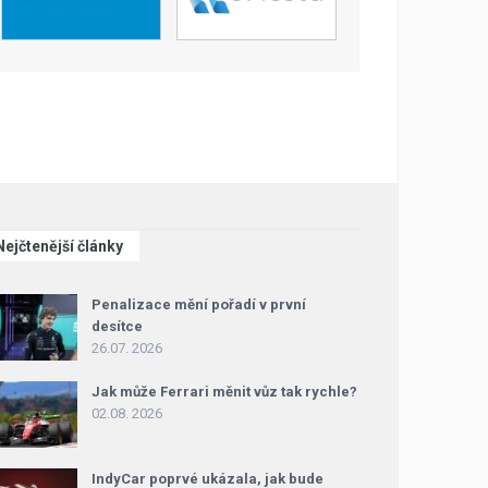
Nejčtenější články
Penalizace mění pořadí v první
desítce
26.07. 2026
Jak může Ferrari měnit vůz tak rychle?
02.08. 2026
IndyCar poprvé ukázala, jak bude