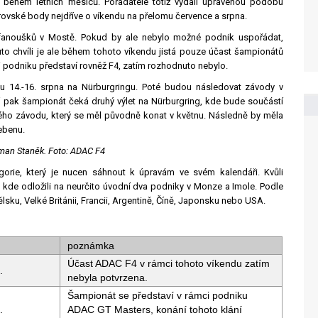
ež během letních měsíců. Pořadatelé totiž vydali upravenou podobu
trovské body nejdříve o víkendu na přelomu července a srpna.
 fanoušků v Mostě. Pokud by ale nebylo možné podnik uspořádat,
tuto chvíli je ale během tohoto víkendu jistá pouze účast šampionátů
podniku představí rovněž F4, zatím rozhodnuto nebylo.
u 14.-16. srpna na Nürburgringu. Poté budou následovat závody v
í pak šampionát čeká druhý výlet na Nürburgring, kde bude součástí
ho závodu, který se měl původně konat v květnu. Následně by měla
ebenu.
oman Staněk. Foto: ADAC F4
rie, který je nucen sáhnout k úpravám ve svém kalendáři. Kvůli
i, kde odložili na neurčito úvodní dva podniky v Monze a Imole. Podle
sku, Velké Británii, Francii, Argentině, Číně, Japonsku nebo USA.
poznámka
Účast ADAC F4 v rámci tohoto víkendu zatím
.
nebyla potvrzena.
Šampionát se představí v rámci podniku
.
ADAC GT Masters, konání tohoto klání