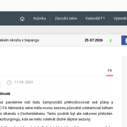
Rubrika
Závodní série
Kalendář F1
Výsledk
kém okruhu v Sepangu
25.07.2026
Lando Norri
F4
11.04. 2020
 Mostě
ová pandemie nutí řadu šampionátů přehodnocovat své plány a
AC F4. Německá série měla novou sezonu původně odstartovat během
 víkendu v Oscherslebenu. Tento podnik byl ale nakonec přeložen.
ürburgringu, kde se mělo odehrát druhé dějství sezony.