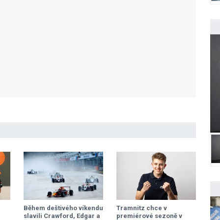
Během deštivého víkendu
Tramnitz chce v
slavili Crawford, Edgar a
premiérové sezoně v