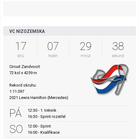
VC NIZOZEMSKA
17
07
29
37
dnů
hodin
minut
sekund
Circuit Zandvoort
72 kol x 4259 m
Rekord okruhu:
1:11.097
2021 Lewis Hamilton (Mercedes)
PÁ
12:30 - 1. trénink
16:30 - Sprint rozstřel
SO
12:00 - Sprint
16:00 - Kvalifikace