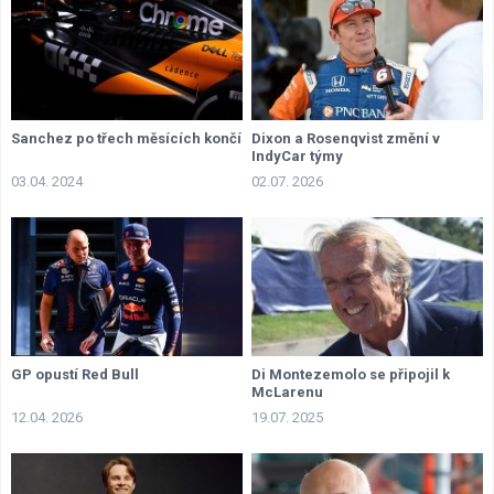
Sanchez po třech měsících končí
Dixon a Rosenqvist změní v
IndyCar týmy
03.04. 2024
02.07. 2026
GP opustí Red Bull
Di Montezemolo se připojil k
McLarenu
12.04. 2026
19.07. 2025