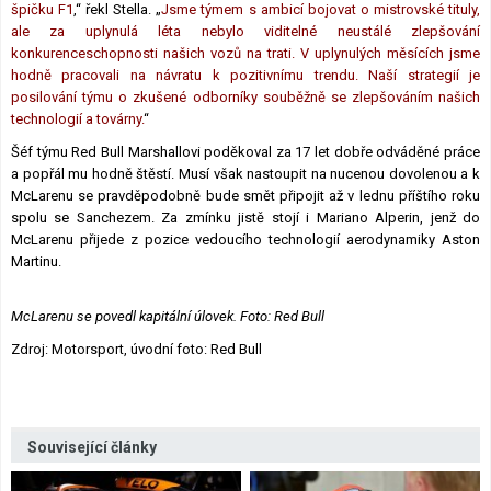
špičku F1
,“ řekl Stella. „
Jsme týmem s ambicí bojovat o mistrovské tituly,
ale za uplynulá léta nebylo viditelné neustálé zlepšování
konkurenceschopnosti našich vozů na trati. V uplynulých měsících jsme
hodně pracovali na návratu k pozitivnímu trendu. Naší strategií je
posilování týmu o zkušené odborníky souběžně se zlepšováním našich
technologií a továrny.
“
Šéf týmu Red Bull Marshallovi poděkoval za 17 let dobře odváděné práce
a popřál mu hodně štěstí. Musí však nastoupit na nucenou dovolenou a k
McLarenu se pravděpodobně bude smět připojit až v lednu příštího roku
spolu se Sanchezem. Za zmínku jistě stojí i Mariano Alperin, jenž do
McLarenu přijede z pozice vedoucího technologií aerodynamiky Aston
Martinu.
McLarenu se povedl kapitální úlovek. Foto: Red Bull
Zdroj: Motorsport, úvodní foto: Red Bull
Související články