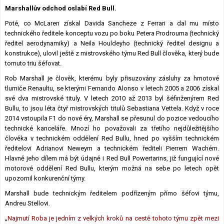
Marshallův odchod oslabí Red Bull.
Lexikon F1
Poté, co McLaren získal Davida Sancheze z Ferrari a dal mu místo
technického ředitele konceptu vozu po boku Petera Prodrouma (technický
ředitel aerodynamiky) a Neila Houldeyho (technický ředitel designu a
konstrukce), ulovil ještě z mistrovského týmu Red Bull člověka, který bude
tomuto triu šéfovat.
Rob Marshall je člověk, kterému byly přisuzovány zásluhy za hmotové
tlumiče Renaultu, se kterými Fernando Alonso v letech 2005 a 2006 získal
své dva mistrovské tituly. V letech 2010 až 2013 byl šéfinženýrem Red
Bullu, to jsou léta čtyř mistrovských titulů Sebastiana Vettela. Když v roce
2014 vstoupila F1 do nové éry, Marshall se přesunul do pozice vedoucího
technické kanceláře. Mnozí ho považovali za třetího nejdůležitějšího
člověka v technickém oddělení Red Bullu, hned po vyšším technickém
ředitelovi Adrianovi Neweym a technickém řediteli Pierrem Wachém.
Hlavně jeho dílem má být údajně i Red Bull Powertarins, již fungující nové
motorové oddělení Red Bullu, kterým možná na sebe po letech opět
upozornil konkurenční týmy.
Marshall bude technickým ředitelem podřízeným přímo šéfovi týmu,
Andreu Stellovi.
„
Najmutí Roba je jedním z velkých kroků na cestě tohoto týmu zpět mezi