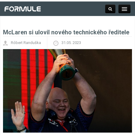
McLaren si ulovil nového technického ředitele
Rubrika
Róbert Randuška
31.05. 2023
Závodní série
Kalendář F1
Výsledky F1
Týmy a jezdci F1
Okruhy F1