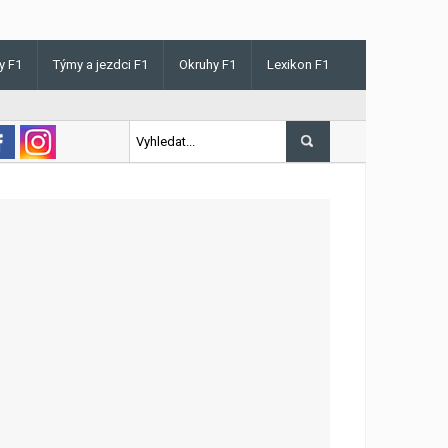
y F1
Týmy a jezdci F1
Okruhy F1
Lexikon F1
s v Maďarsku letos poprvé vyhrál kvalifikaci