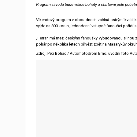
Program závodů bude velice bohatý a startovní pole počet
Víkendový program v obou dnech začíná ostrými kvalifik
vyjde na 800 korun, jednodenní vstupné fanoušci pořídí 
„Ferrari má mezi českými fanoušky vybudovanou silnou zákl
pohár po několika letech přivézt zpět na Masarykův okruh
Zdroj: Petr Boháč / Automotodrom Brno; úvodní foto Au