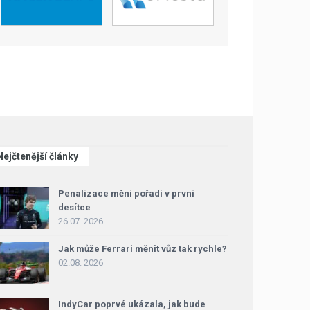
Nejčtenější články
Penalizace mění pořadí v první
desítce
26.07. 2026
Jak může Ferrari měnit vůz tak rychle?
02.08. 2026
IndyCar poprvé ukázala, jak bude