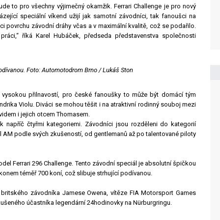
de to pro všechny výjimečný okamžik. Ferrari Challenge je pro nový
ející speciální víkend užijí jak samotní závodníci, tak fanoušci na
i povrchu závodní dráhy včas a v maximální kvalitě, což se podařilo.
 práci,“ říká Karel Hubáček, předseda představenstva společnosti
 podívanou. Foto: Automotodrom Brno / Lukáš Ston
 vysokou přilnavostí, pro české fanoušky to může být domácí tým
rika Violu. Diváci se mohou těšit i na atraktivní rodinný souboj mezi
videm i jejich otcem Thomasem.
šek napříč čtyřmi kategoriemi. Závodníci jsou rozděleni do kategorií
ell AM podle svých zkušeností, od gentlemanů až po talentované piloty
el Ferrari 296 Challenge. Tento závodní speciál je absolutní špičkou
konem téměř 700 koní, což slibuje strhující podívanou.
lad britského závodníka Jamese Owena, vítěze FIA Motorsport Games
šeného účastníka legendární 24hodinovky na Nürburgringu.