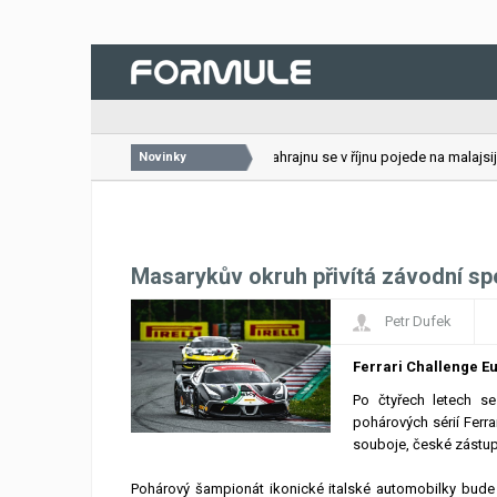
26.07.2026
VC Bahrajnu se v říjnu pojede na malajsijs
Novinky
Masarykův okruh přivítá závodní spe
Petr Dufek
Ferrari Challenge E
Po čtyřech letech se
pohárových sérií Ferr
souboje, české zástupc
Pohárový šampionát ikonické italské automobilky bud