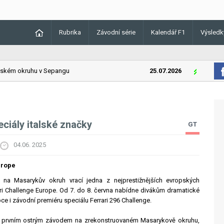
Rubrika
Závodní série
Kalendář F1
Výsledk
kém okruhu v Sepangu
25.07.2026
Lando Norri
ciály italské značky
GT
04.06. 2025
urope
 na Masarykův okruh vrací jedna z nejprestižnějších evropských
ari Challenge Europe. Od 7. do 8. června nabídne divákům dramatické
e i závodní premiéru speciálu Ferrari 296 Challenge.
e prvním ostrým závodem na zrekonstruovaném Masarykově okruhu,