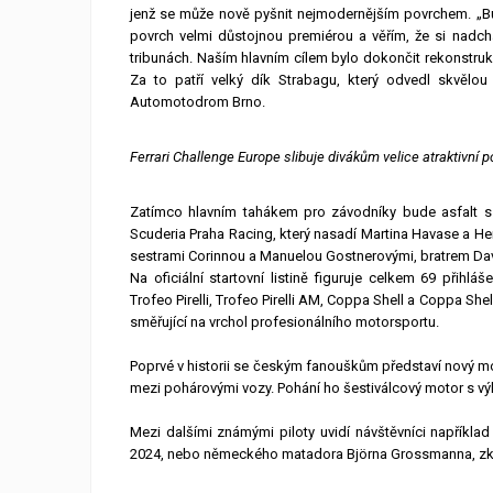
jenž se může nově pyšnit nejmodernějším povrchem. „Bu
povrch velmi důstojnou premiérou a věřím, že si nadcház
tribunách. Naším hlavním cílem bylo dokončit rekonstrukc
Za to patří velký dík Strabagu, který odvedl skvělou
Automotodrom Brno.
Ferrari Challenge Europe slibuje divákům velice atraktivní
Zatímco hlavním tahákem pro závodníky bude asfalt s
Scuderia Praha Racing, který nasadí Martina Havase a Hend
sestrami Corinnou a Manuelou Gostnerovými, bratrem Da
Na oficiální startovní listině figuruje celkem 69 přihlá
Trofeo Pirelli, Trofeo Pirelli AM, Coppa Shell a Coppa Sh
směřující na vrchol profesionálního motorsportu.
Poprvé v historii se českým fanouškům představí nový mod
mezi pohárovými vozy. Pohání ho šestiválcový motor s vý
Mezi dalšími známými piloty uvidí návštěvníci napřík
2024, nebo německého matadora Björna Grossmanna, zku