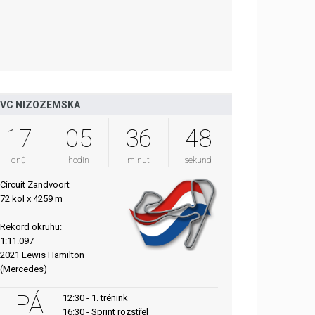
VC NIZOZEMSKA
17
05
36
47
dnů
hodin
minut
sekund
Circuit Zandvoort
72 kol x 4259 m
Rekord okruhu:
1:11.097
2021 Lewis Hamilton
(Mercedes)
PÁ
12:30 - 1. trénink
16:30 - Sprint rozstřel