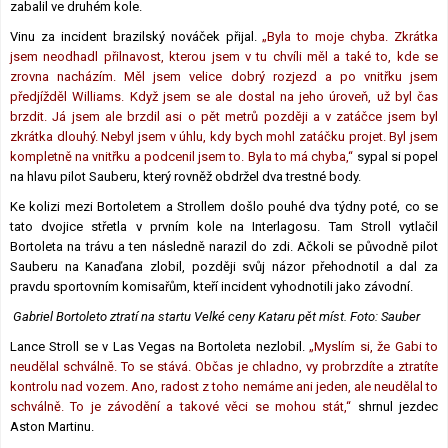
zabalil ve druhém kole.
Vinu za incident brazilský nováček přijal.
„Byla to moje chyba. Zkrátka
jsem neodhadl přilnavost, kterou jsem v tu chvíli měl a také to, kde se
zrovna nacházím. Měl jsem velice dobrý rozjezd a po vnitřku jsem
předjížděl Williams. Když jsem se ale dostal na jeho úroveň, už byl čas
brzdit. Já jsem ale brzdil asi o pět metrů později a v zatáčce jsem byl
zkrátka dlouhý. Nebyl jsem v úhlu, kdy bych mohl zatáčku projet. Byl jsem
kompletně na vnitřku a podcenil jsem to. Byla to má chyba,“
sypal si popel
na hlavu pilot Sauberu, který rovněž obdržel dva trestné body.
Ke kolizi mezi Bortoletem a Strollem došlo pouhé dva týdny poté, co se
tato dvojice střetla v prvním kole na Interlagosu. Tam Stroll vytlačil
Bortoleta na trávu a ten následně narazil do zdi. Ačkoli se původně pilot
Sauberu na Kanaďana zlobil, později svůj názor přehodnotil a dal za
pravdu sportovním komisařům, kteří incident vyhodnotili jako závodní.
Gabriel Bortoleto ztratí na startu Velké ceny Kataru pět míst. Foto: Sauber
Lance Stroll se v Las Vegas na Bortoleta nezlobil.
„Myslím si, že Gabi to
neudělal schválně. To se stává. Občas je chladno, vy probrzdíte a ztratíte
kontrolu nad vozem. Ano, radost z toho nemáme ani jeden, ale neudělal to
schválně. To je závodění a takové věci se mohou stát,“
shrnul jezdec
Aston Martinu.