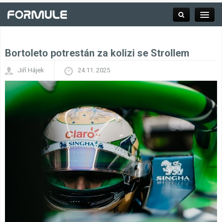
Bortoleto potrestán za kolizi se Strollem
Rubrika
Jiří Hájek
24.11. 2025
Závodní série
Kalendář F1
Výsledky F1
Týmy a jezdci F1
Okruhy F1