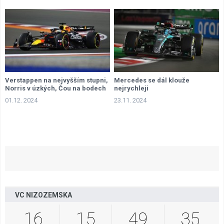
Verstappen na nejvyšším stupni,
Mercedes se dál klouže
Norris v úzkých, Čou na bodech
nejrychleji
01.12. 2024
23.11. 2024
VC NIZOZEMSKA
16
15
49
34