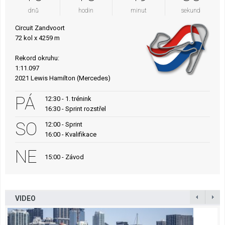
dnů
hodin
minut
sekund
Circuit Zandvoort
72 kol x 4259 m
Rekord okruhu:
1:11.097
2021 Lewis Hamilton (Mercedes)
PÁ
12:30 - 1. trénink
16:30 - Sprint rozstřel
SO
12:00 - Sprint
16:00 - Kvalifikace
NE
15:00 - Závod
VIDEO