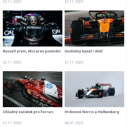
23.11. 2025
22.11. 2025
Russell první, McLaren poslední
Uvolněný kanál i déšť
22.11. 2025
21.11. 2025
Chladný začátek pro Ferrari
Hrdinové Norris a Hülkenberg
21.11. 2025
06.07. 2025