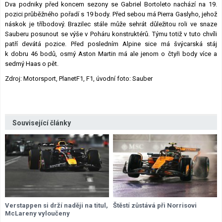
Dva podniky před koncem sezony se Gabriel Bortoleto nachází na 19.
pozici průběžného pořadí s 19 body. Před sebou má Pierra Gaslyho, jehož
náskok je tříbodový. Brazilec stále může sehrát důležitou roli ve snaze
Sauberu posunout se výše v Poháru konstruktérů. Týmu totiž v tuto chvíli
patří devátá pozice. Před posledním Alpine sice má švýcarská stáj
k dobru 46 bodů, osmý Aston Martin má ale jenom o čtyři body více a
sedmý Haas o pět.
Zdroj: Motorsport, PlanetF1, F1, úvodní foto: Sauber
Související články
Verstappen si drží naději na titul,
Štěstí zůstává při Norrisovi
McLareny vyloučeny