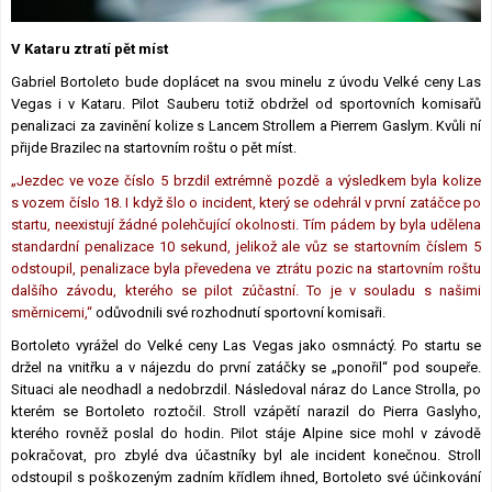
Lexikon F1
V Kataru ztratí pět míst
Gabriel Bortoleto bude doplácet na svou minelu z úvodu Velké ceny Las
Vegas i v Kataru. Pilot Sauberu totiž obdržel od sportovních komisařů
penalizaci za zavinění kolize s Lancem Strollem a Pierrem Gaslym. Kvůli ní
přijde Brazilec na startovním roštu o pět míst.
„Jezdec ve voze číslo 5 brzdil extrémně pozdě a výsledkem byla kolize
s vozem číslo 18. I když šlo o incident, který se odehrál v první zatáčce po
startu, neexistují žádné polehčující okolnosti. Tím pádem by byla udělena
standardní penalizace 10 sekund, jelikož ale vůz se startovním číslem 5
odstoupil, penalizace byla převedena ve ztrátu pozic na startovním roštu
dalšího závodu, kterého se pilot zúčastní. To je v souladu s našimi
směrnicemi,“
odůvodnili své rozhodnutí sportovní komisaři.
Bortoleto vyrážel do Velké ceny Las Vegas jako osmnáctý. Po startu se
držel na vnitřku a v nájezdu do první zatáčky se „ponořil“ pod soupeře.
Situaci ale neodhadl a nedobrzdil. Následoval náraz do Lance Strolla, po
kterém se Bortoleto roztočil. Stroll vzápětí narazil do Pierra Gaslyho,
kterého rovněž poslal do hodin. Pilot stáje Alpine sice mohl v závodě
pokračovat, pro zbylé dva účastníky byl ale incident konečnou. Stroll
odstoupil s poškozeným zadním křídlem ihned, Bortoleto své účinkování