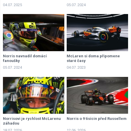
04.07. 2025
05.07. 2024
Norris navnadil domácí
McLaren si doma připomene
fanoušky
staré časy
05.07. 2024
04.07. 2023
Norrisovi je rychlost McLarenu
Norris o 9 tisícin před Russellem
záhadou
18.07. 2026
12.06. 2026