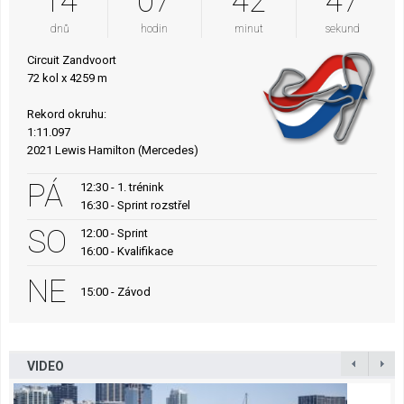
14
07
42
46
dnů
hodin
minut
sekund
Circuit Zandvoort
72 kol x 4259 m
Rekord okruhu:
1:11.097
2021 Lewis Hamilton (Mercedes)
PÁ
12:30 - 1. trénink
16:30 - Sprint rozstřel
SO
12:00 - Sprint
16:00 - Kvalifikace
NE
15:00 - Závod
VIDEO