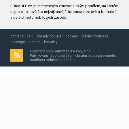
FORMULE.cz je internetovým zpravodajským portálem, na kterém
najdete nejnovější a nejzajímavější informace ze světa formule 1
a dalších automobilových závodů.
ochrana údajů
zásady použivání cookies
právní informace
copyright
inzerce
kontakty
Copyright 2026 Automedia News, s.r.o.
Publikování nebo další šíření obsahu je bez písemného
souhlasu redakce zakázáno.