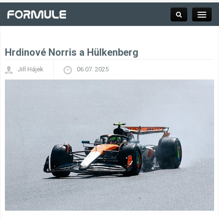
Hrdinové Norris a Hülkenberg
Rubrika
Jiří Hájek
06.07. 2025
Závodní série
Kalendář F1
Výsledky F1
Týmy a jezdci F1
Okruhy F1