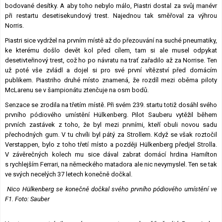
bodované desítky. A aby toho nebylo málo, Piastri dostal za svůj manévr
při restartu desetisekundový trest. Najednou tak směřoval za výhrou
Norris.
Piastri sice vydržel na prvním místě až do přezouvání na suché pneumatiky,
ke kterému došlo devět kol před cílem, tam si ale musel odpykat
desetivteřinový trest, což ho po návratu na trať zařadilo až za Norrise. Ten
už poté vše zvládl a dojel si pro své první vítězství před domácím
publikem. Piastriho druhé místo znamená, že rozdíl mezi oběma piloty
McLarenu se v šampionátu ztenčuje na osm bodů.
Senzace se zrodila na třetím místě. Při svém 239. startu totiž dosáhl svého
prvního pódiového umístění Hülkenberg. Pilot Sauberu vytěžil během
prvních zastávek z toho, že byl mezi prvními, kteří obuli novou sadu
přechodných gum. V tu chvíli byl pátý za Strollem. Když se však roztočil
Verstappen, bylo z toho třetí místo a později Hülkenberg předjel Strolla.
V závěrečných kolech mu sice dával zabrat domácí hrdina Hamilton
s rychlejším Ferrari, na německého matadora ale nic nevymyslel. Ten se tak
ve svých necelých 37 letech konečně dočkal.
Nico Hülkenberg se konečně dočkal svého prvního pódiového umístění ve
F1. Foto: Sauber