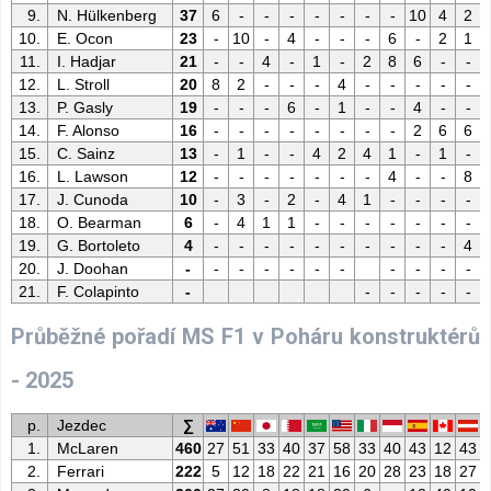
9.
N. Hülkenberg
37
6
-
-
-
-
-
-
-
10
4
2
10.
E. Ocon
23
-
10
-
4
-
-
-
6
-
2
1
11.
I. Hadjar
21
-
-
4
-
1
-
2
8
6
-
-
12.
L. Stroll
20
8
2
-
-
-
4
-
-
-
-
-
13.
P. Gasly
19
-
-
-
6
-
1
-
-
4
-
-
14.
F. Alonso
16
-
-
-
-
-
-
-
-
2
6
6
15.
C. Sainz
13
-
1
-
-
4
2
4
1
-
1
-
16.
L. Lawson
12
-
-
-
-
-
-
-
4
-
-
8
17.
J. Cunoda
10
-
3
-
2
-
4
1
-
-
-
-
18.
O. Bearman
6
-
4
1
1
-
-
-
-
-
-
-
19.
G. Bortoleto
4
-
-
-
-
-
-
-
-
-
-
4
20.
J. Doohan
-
-
-
-
-
-
-
-
-
-
-
21.
F. Colapinto
-
-
-
-
-
-
Průběžné pořadí MS F1 v Poháru konstruktérů
- 2025
p.
Jezdec
∑
1.
McLaren
460
27
51
33
40
37
58
33
40
43
12
43
2.
Ferrari
222
5
12
18
22
21
16
20
28
23
18
27