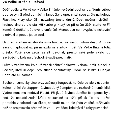
VC Velké Británie – závod
Lexikon F1
Déšť udělal z Velké ceny Velké Británie nevšední podívanou. Norris vůbec
poprvé vyhrál před domácími fanoušky a opět snížil svou ztrátu na kolegu
Piastriho, který skončil i navzdory trestu druhý. Dost možná největším
hrdinou dne se ale stal Hülkenberg, který se při svém 239. startu ve F1
konečně dočkal pódiového umístění. Mercedesu se nevyplatilo riskování
a odvezl si pouze jeden bod.
Už před startem existovala silná hrozba, že závod ovlivní déšť. A to se
začalo naplňovat už při nájezdu na startovní rošt. Ve Velké Británii totiž
pršelo. Poté sice začal asfalt osychat, přesto celé pole vyjelo do
zaváděcího kola na přechodné sadě pneumatik.
Právě v zahřívacím kole už začali někteří riskovat. Vabank hráli Russell a
Leclerc, kteří si dojeli pro suché pneumatiky. Přidali se k nim i Hadjar,
Bortoleto a Bearman.
Suché pneumatiky sice brzy začínaly fungovat, na čele se ale v úvodních
kolech držel Verstappen. Čtyřnásobný šampion ale rozhodně neměl klid.
Vydechnout mu nedával Piastri. Při jízdě čtyřnásobného šampiona bylo
znát, že nasadil zadní křídlo nastavené na nižší přítlak. To mu možná
pomohlo v sobotní kvalifikaci, na vodě mu to ale jízdu značně ztěžovalo,
což se projevovalo především ve 13. zatáčce, kde býval široký pravidelně.