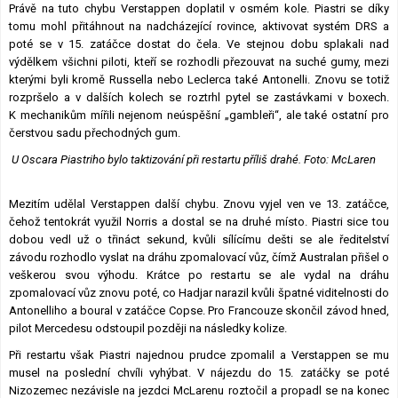
Právě na tuto chybu Verstappen doplatil v osmém kole. Piastri se díky
tomu mohl přitáhnout na nadcházející rovince, aktivovat systém DRS a
poté se v 15. zatáčce dostat do čela. Ve stejnou dobu splakali nad
výdělkem všichni piloti, kteří se rozhodli přezouvat na suché gumy, mezi
kterými byli kromě Russella nebo Leclerca také Antonelli. Znovu se totiž
rozpršelo a v dalších kolech se roztrhl pytel se zastávkami v boxech.
K mechanikům mířili nejenom neúspěšní „gambleři“, ale také ostatní pro
čerstvou sadu přechodných gum.
U Oscara Piastriho bylo taktizování při restartu příliš drahé. Foto: McLaren
Mezitím udělal Verstappen další chybu. Znovu vyjel ven ve 13. zatáčce,
čehož tentokrát využil Norris a dostal se na druhé místo. Piastri sice tou
dobou vedl už o třináct sekund, kvůli sílícímu dešti se ale ředitelství
závodu rozhodlo vyslat na dráhu zpomalovací vůz, čímž Australan přišel o
veškerou svou výhodu. Krátce po restartu se ale vydal na dráhu
zpomalovací vůz znovu poté, co Hadjar narazil kvůli špatné viditelnosti do
Antonelliho a boural v zatáčce Copse. Pro Francouze skončil závod hned,
pilot Mercedesu odstoupil později na následky kolize.
Při restartu však Piastri najednou prudce zpomalil a Verstappen se mu
musel na poslední chvíli vyhýbat. V nájezdu do 15. zatáčky se poté
Nizozemec nezávisle na jezdci McLarenu roztočil a propadl se na konec