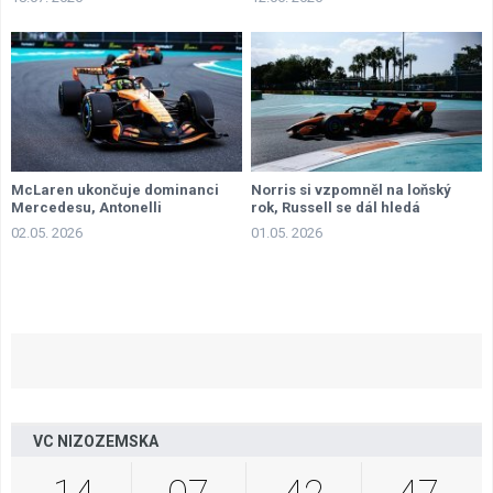
McLaren ukončuje dominanci
Norris si vzpomněl na loňský
Mercedesu, Antonelli
rok, Russell se dál hledá
penalizován
02.05. 2026
01.05. 2026
VC NIZOZEMSKA