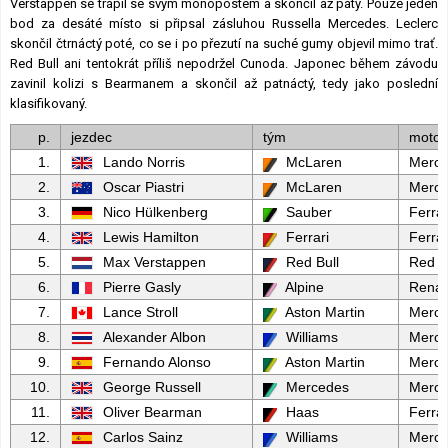
Verstappen se trápil se svým monopostem a skončil až pátý. Pouze jeden
bod za desáté místo si připsal zásluhou Russella Mercedes. Leclerc
skončil čtrnáctý poté, co se i po přezutí na suché gumy objevil mimo trať.
Red Bull ani tentokrát příliš nepodržel Cunoda. Japonec během závodu
zavinil kolizi s Bearmanem a skončil až patnáctý, tedy jako poslední
klasifikovaný.
p.
jezdec
tým
motor
1.
Lando Norris
McLaren
Merc
2.
Oscar Piastri
McLaren
Merc
3.
Nico Hülkenberg
Sauber
Ferrar
4.
Lewis Hamilton
Ferrari
Ferrar
5.
Max Verstappen
Red Bull
Red B
6.
Pierre Gasly
Alpine
Renau
7.
Lance Stroll
Aston Martin
Merc
8.
Alexander Albon
Williams
Merc
9.
Fernando Alonso
Aston Martin
Merc
10.
George Russell
Mercedes
Merc
11.
Oliver Bearman
Haas
Ferrar
12.
Carlos Sainz
Williams
Merc