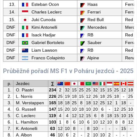
13.
Esteban Ocon
Haas
Ferrar
14.
Charles Leclerc
Ferrari
Ferrar
15.
Juki Cunoda
Red Bull
Red B
DNF
Kimi Antonelli
Mercedes
Merc
DNF
Isack Hadjar
RB
Red B
DNF
Gabriel Bortoleto
Sauber
Ferrar
DNF
Liam Lawson
RB
Red B
DNF
Franco Colapinto
Alpine
Renau
Průběžné pořadí MS F1 v Poháru jezdců - 2025
p.
Jezdec
∑
1.
O. Piastri
234
2
32
15
25
25
32
15
15
25
12
18
2.
L. Norris
226
25
19
18
15
12
26
18
25
18
-
25
3.
M. Verstappen
165
18
18
25
8
18
12
25
12
1
18
-
4.
G. Russell
147
15
20
10
18
10
20
6
-
12
25
10
5.
C. Leclerc
119
4
4
12
12
15
6
8
18
15
10
15
6.
L. Hamilton
103
1
8
6
10
6
10
12
10
8
8
12
7.
K. Antonelli
63
12
10
8
-
8
10
-
-
-
15
-
8.
A. Albon
46
10
6
2
-
2
10
10
2
-
-
-