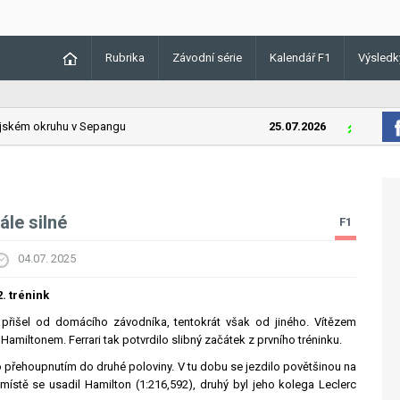
Rubrika
Závodní série
Kalendář F1
Výsledk
kém okruhu v Sepangu
25.07.2026
Lando Norr
ále silné
F1
04.07. 2025
. trénink
t přišel od domácího závodníka, tentokrát však od jiného. Vítězem
Hamiltonem. Ferrari tak potvrdilo slibný začátek z prvního tréninku.
o přehoupnutím do druhé poloviny. V tu dobu se jezdilo povětšinou na
místě se usadil Hamilton (1:216,592), druhý byl jeho kolega Leclerc