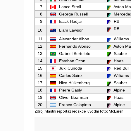
7.
Lance Stroll
Aston Mar
8.
George Russell
Mercede
9.
Isack Hadjar
RB
RB
10.
Liam Lawson
11.
Alexander Albon
Williams
12.
Fernando Alonso
Aston Mar
13.
Gabriel Bortoleto
Sauber
14.
Esteban Ocon
Haas
15.
Juki Cunoda
Red Bull
16.
Carlos Sainz
Williams
17.
Nico Hülkenberg
Sauber
18.
Pierre Gasly
Alpine
19.
Oliver Bearman
Haas
20.
Franco Colapinto
Alpine
Zdroj: vlastní reportáž redakce, úvodní foto: McLaren