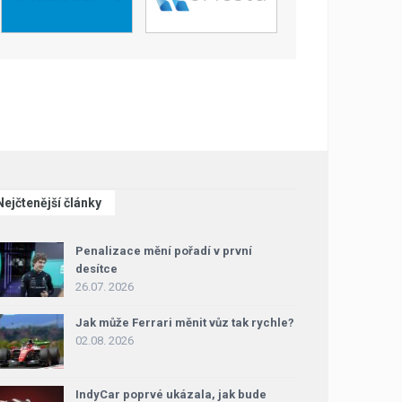
Nejčtenější články
Penalizace mění pořadí v první
desítce
26.07. 2026
Jak může Ferrari měnit vůz tak rychle?
02.08. 2026
IndyCar poprvé ukázala, jak bude