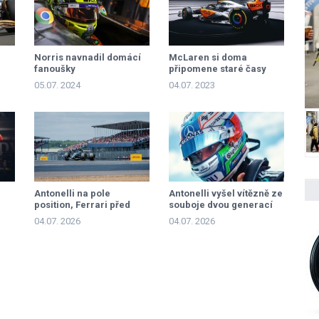
Norris navnadil domácí
McLaren si doma
fanoušky
připomene staré časy
05.07. 2024
04.07. 2023
Antonelli na pole
Antonelli vyšel vítězně ze
position, Ferrari před
souboje dvou generací
Russellem
04.07. 2026
04.07. 2026