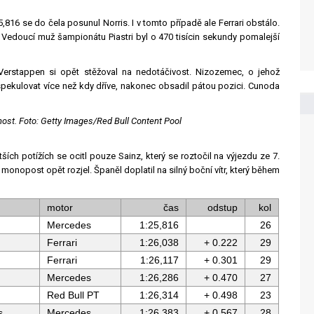
5,816 se do čela posunul Norris. I v tomto případě ale Ferrari obstálo.
cin. Vedoucí muž šampionátu Piastri byl o 470 tisícin sekundy pomalejší
erstappen si opět stěžoval na nedotáčivost. Nizozemec, o jehož
ekulovat více než kdy dříve, nakonec obsadil pátou pozici. Cunoda
ost. Foto: Getty Images/Red Bull Content Pool
ch potížích se ocitl pouze Sainz, který se roztočil na výjezdu ze 7.
 monopost opět rozjel. Španěl doplatil na silný boční vítr, který během
motor
čas
odstup
kol
Mercedes
1:25,816
26
Ferrari
1:26,038
+ 0.222
29
Ferrari
1:26,117
+ 0.301
29
Mercedes
1:26,286
+ 0.470
27
Red Bull PT
1:26,314
+ 0.498
23
s
Mercedes
1:26,383
+ 0.567
28