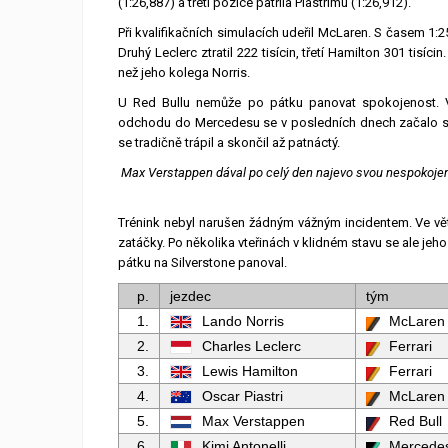
(1:26,887) a třetí pozice patřila Piastrimu (1:26,912).
Při kvalifikačních simulacích udeřil McLaren. S časem 1:2
Druhý Leclerc ztratil 222 tisícin, třetí Hamilton 301 tisí
než jeho kolega Norris.
U Red Bullu nemůže po pátku panovat spokojenost. V
odchodu do Mercedesu se v posledních dnech začalo sp
se tradičně trápil a skončil až patnáctý.
Max Verstappen dával po celý den najevo svou nespokojen
Trénink nebyl narušen žádným vážným incidentem. Ve větší
zatáčky. Po několika vteřinách v klidném stavu se ale jeho
pátku na Silverstone panoval.
p.
jezdec
tým
1.
Lando Norris
McLaren
2.
Charles Leclerc
Ferrari
3.
Lewis Hamilton
Ferrari
4.
Oscar Piastri
McLaren
5.
Max Verstappen
Red Bull
6.
Kimi Antonelli
Mercede