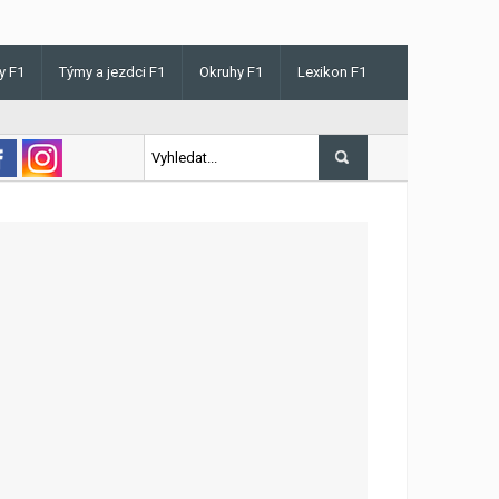
y F1
Týmy a jezdci F1
Okruhy F1
Lexikon F1
is v Maďarsku letos poprvé vyhrál kvalifikaci