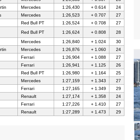
tin
Mercedes
1:26,430
+ 0.614
24
s
Mercedes
1:26,523
+ 0.707
27
Red Bull PT
1:26,524
+ 0.708
27
Red Bull PT
1:26,624
+ 0.808
28
Mercedes
1:26,840
+ 1.024
30
tin
Mercedes
1:26,876
+ 1.060
24
Ferrari
1:26,904
+ 1.088
27
Ferrari
1:26,941
+ 1.125
26
Red Bull PT
1:26,980
+ 1.164
25
Mercedes
1:27,159
+ 1.343
27
Ferrari
1:27,165
+ 1.349
29
Renault
1:27,174
+ 1.358
24
Ferrari
1:27,226
+ 1.410
27
Renault
1:27,289
+ 1.473
29