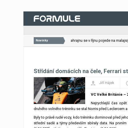
26.07.2026
VC Bahrajnu se v říjnu pojede na malajsijs
Novinky
Střídání domácích na čele, Ferrari st
Jiří Hájek
VC Velké Británie – 2
Nejrychlejší čas opě
druhého volného tréninku se stal Norris před Leclercem a 
Byly to právě rudé vozy, kdo tréninku dominoval před jeh
střední sadě a týmy především sbíraly data. Na prvním 