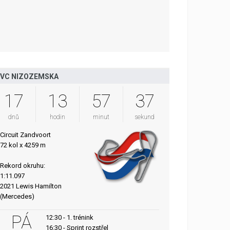
VC NIZOZEMSKA
17
13
57
36
dnů
hodin
minut
sekund
Circuit Zandvoort
72 kol x 4259 m
Rekord okruhu:
1:11.097
2021 Lewis Hamilton
(Mercedes)
PÁ
12:30 - 1. trénink
16:30 - Sprint rozstřel