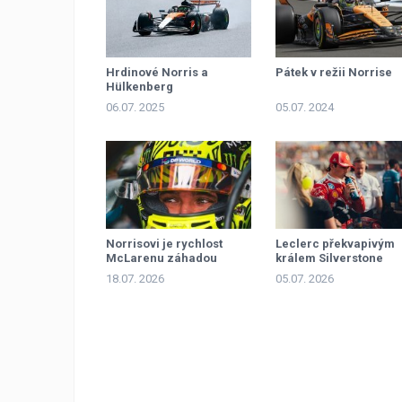
Hrdinové Norris a
Pátek v režii Norrise
Hülkenberg
06.07. 2025
05.07. 2024
Norrisovi je rychlost
Leclerc překvapivým
McLarenu záhadou
králem Silverstone
18.07. 2026
05.07. 2026