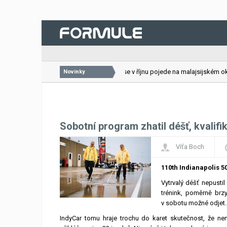
26.07.2026
VC Bahrajnu se v říjnu pojede na malajsijském okru
Novinky
Sobotní program zhatil déšť, kvalifik
Víťa Boch
110th Indianapolis 50
Vytrvalý déšť nepustil
trénink, poměrně brz
v sobotu možné odjet. 
IndyCar tomu hraje trochu do karet skutečnost, že ne