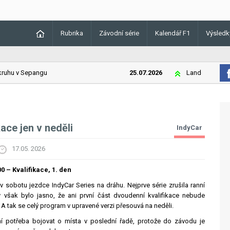
Rubrika
Závodní série
Kalendář F1
Výsledk
hu v Sepangu
25.07.2026
Lando Norris v Maďa
ace jen v neděli
IndyCar
17.05. 2026
0 – Kvalifikace, 1. den
 v sobotu jezdce IndyCar Series na dráhu. Nejprve série zrušila ranní
y však bylo jasno, že ani první část dvoudenní kvalifikace nebude
A tak se celý program v upravené verzi přesouvá na neděli.
ní potřeba bojovat o místa v poslední řadě, protože do závodu je