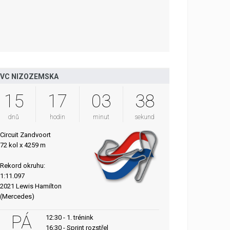
VC NIZOZEMSKA
15
17
03
37
dnů
hodin
minut
sekund
Circuit Zandvoort
72 kol x 4259 m
Rekord okruhu:
1:11.097
2021 Lewis Hamilton
(Mercedes)
PÁ
12:30 - 1. trénink
16:30 - Sprint rozstřel