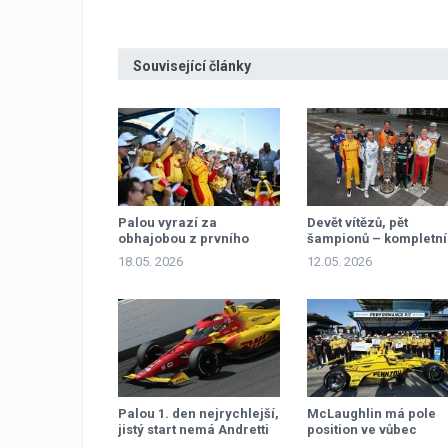
Související články
Palou vyrazí za
Devět vítězů, pět
obhajobou z prvního
šampionů – kompletní
místa
soupiska Indy500
18.05. 2026
12.05. 2026
Palou 1. den nejrychlejší,
McLaughlin má pole
jistý start nemá Andretti
position ve vůbec
nejlepším čase