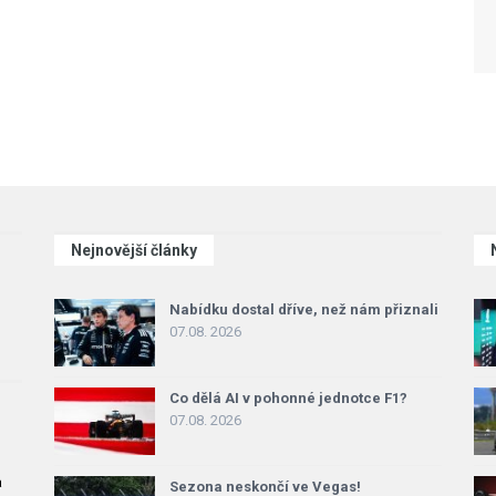
Nejnovější články
Nabídku dostal dříve, než nám přiznali
07.08. 2026
Co dělá AI v pohonné jednotce F1?
07.08. 2026
a
Sezona neskončí ve Vegas!