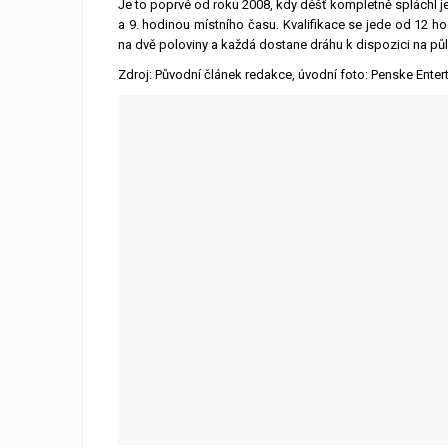
Je to poprvé od roku 2008, kdy déšť kompletně spláchl jed
a 9. hodinou místního času. Kvalifikace se jede od 12 hod
na dvě poloviny a každá dostane dráhu k dispozici na půl
Zdroj: Původní článek redakce, úvodní foto: Penske Enter