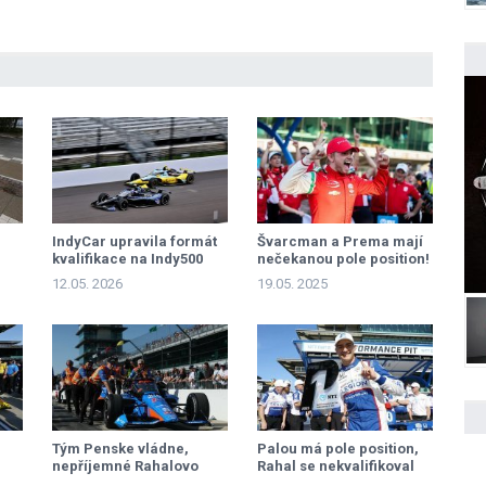
IndyCar upravila formát
Švarcman a Prema mají
kvalifikace na Indy500
nečekanou pole position!
12.05. 2026
19.05. 2025
Tým Penske vládne,
Palou má pole position,
nepříjemné Rahalovo
Rahal se nekvalifikoval
deja vu