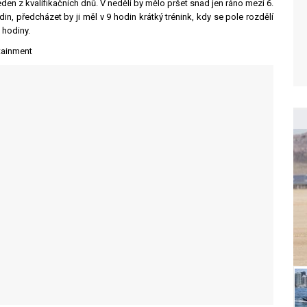
en z kvalifikačních dnů. V neděli by mělo pršet snad jen ráno mezi 6.
in, předcházet by ji měl v 9 hodin krátký trénink, kdy se pole rozdělí
 hodiny.
tainment