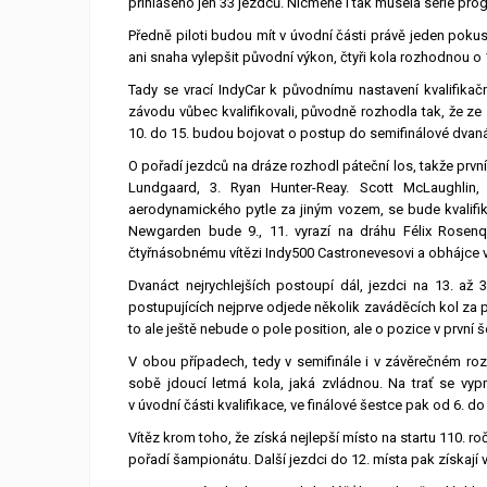
přihlášeno jen 33 jezdců. Nicméně i tak musela série pro
Předně piloti budou mít v úvodní části právě jeden pokus 
ani snaha vylepšit původní výkon, čtyři kola rozhodnou o 
Tady se vrací IndyCar k původnímu nastavení kvalifikač
závodu vůbec kvalifikovali, původně rozhodla tak, že ze 
10. do 15. budou bojovat o postup do semifinálové dvanác
O pořadí jezdců na dráze rozhodl páteční los, takže první v
Lundgaard, 3. Ryan Hunter-Reay. Scott McLaughlin, k
aerodynamického pytle za jiným vozem, se bude kvalifik
Newgarden bude 9., 11. vyrazí na dráhu Félix Rosenqvi
čtyřnásobnému vítězi Indy500 Castronevesovi a obhájce ví
Dvanáct nejrychlejších postoupí dál, jezdci na 13. až
postupujících nejprve odjede několik zaváděcích kol za p
to ale ještě nebude o pole position, ale o pozice v první š
V obou případech, tedy v semifinále i v závěrečném rozs
sobě jdoucí letmá kola, jaká zvládnou. Na trať se vyp
v úvodní části kvalifikace, ve finálové šestce pak od 6. do 
Vítěz krom toho, že získá nejlepší místo na startu 110. ro
pořadí šampionátu. Další jezdci do 12. místa pak získaj