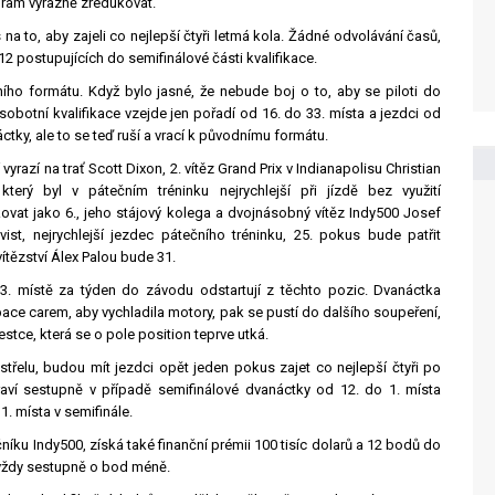
gram výrazně zredukovat.
na to, aby zajeli co nejlepší čtyři letmá kola. Žádné odvolávání časů,
12 postupujících do semifinálové části kvalifikace.
ního formátu. Když bylo jasné, že nebude boj o to, aby se piloti do
sobotní kvalifikace vzejde jen pořadí od 16. do 33. místa a jezdci od
tky, ale to se teď ruší a vrací k původnímu formátu.
yrazí na trať Scott Dixon, 2. vítěz Grand Prix v Indianapolisu Christian
terý byl v pátečním tréninku nejrychlejší při jízdě bez využití
ovat jako 6., jeho stájový kolega a dvojnásobný vítěz Indy500 Josef
st, nejrychlejší jezdec pátečního tréninku, 25. pokus bude patřit
tězství Álex Palou bude 31.
 33. místě za týden do závodu odstartují z těchto pozic. Dvanáctka
ace carem, aby vychladila motory, pak se pustí do dalšího soupeření,
estce, která se o pole position teprve utká.
třelu, budou mít jezdci opět jeden pokus zajet co nejlepší čtyři po
raví sestupně v případě semifinálové dvanáctky od 12. do 1. místa
1. místa v semifinále.
čníku Indy500, získá také finanční prémii 100 tisíc dolarů a 12 bodů do
í vždy sestupně o bod méně.