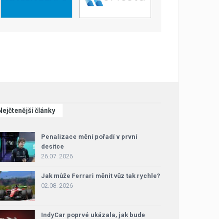
Nejčtenější články
Penalizace mění pořadí v první
desítce
26.07. 2026
Jak může Ferrari měnit vůz tak rychle?
02.08. 2026
IndyCar poprvé ukázala, jak bude