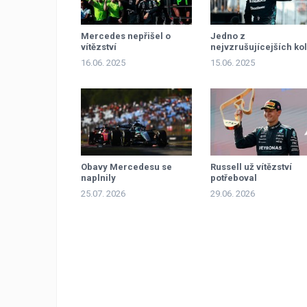
Mercedes nepřišel o
Jedno z
vítězství
nejvzrušujícejších kol
16.06. 2025
15.06. 2025
Obavy Mercedesu se
Russell už vítězství
naplnily
potřeboval
25.07. 2026
29.06. 2026