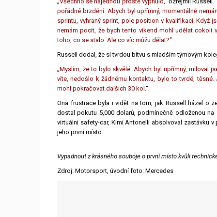
„
Všechno se najednou prostě vypnulo,"
ozřejmil Russell.
pořádné brzdění. Abych byl upřímný, momentálně nemám s
sprintu, vyhraný sprint, pole position v kvalifikaci. Když
nemám pocit, že bych tento víkend mohl udělat cokoli 
toho, co se stalo. Ale co víc můžu dělat?"
Russell dodal, že si tvrdou bitvu s mladším týmovým kole
„
Myslím, že to bylo skvělé. Abych byl upřímný, miloval js
víte, nedošlo k žádnému kontaktu, bylo to tvrdé, těsné.
mohl pokračovat dalších 30 kol.
“
Ona frustrace byla i vidět na tom, jak Russell házel o 
dostal pokutu 5,000 dolarů, podmínečně odloženou na 12
virtuální safety-car, Kimi Antonelli absolvoval zastávku
jeho první místo.
Vypadnout z krásného souboje o první místo kvůli technic
Zdroj: Motorsport, úvodní foto: Mercedes