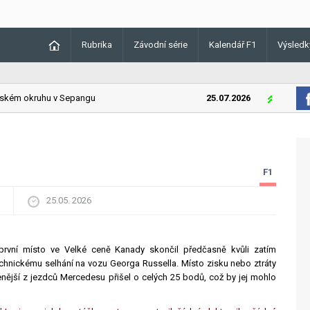
Rubrika
Závodní série
Kalendář F1
Výsledk
kém okruhu v Sepangu
25.07.2026
Lando Norri
F1
25.05. 2026
první místo ve Velké ceně Kanady skončil předčasně kvůli zatím
hnickému selhání na vozu Georga Russella. Místo zisku nebo ztráty
ější z jezdců Mercedesu přišel o celých 25 bodů, což by jej mohlo