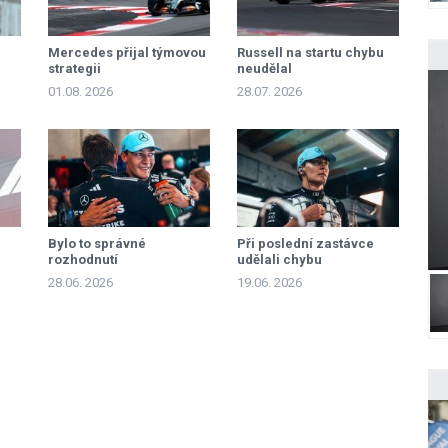
Mercedes přijal týmovou
Russell na startu chybu
strategii
neudělal
01.08. 2026
28.07. 2026
Bylo to správné
Při poslední zastávce
rozhodnutí
udělali chybu
28.06. 2026
19.06. 2026