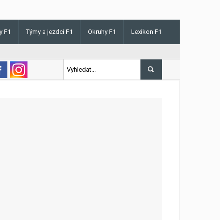
y F1
Týmy a jezdci F1
Okruhy F1
Lexikon F1
s v Maďarsku letos poprvé vyhrál kvalifikaci