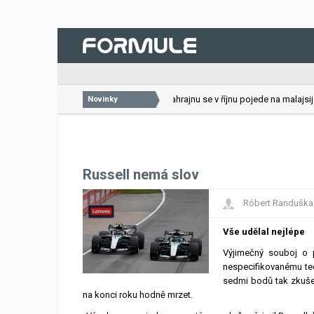
26.07.2026
VC Bahrajnu se v říjnu pojede na malajsijs
Novinky
Russell nemá slov
Róbert Randuška
Vše udělal nejlépe
Výjimečný souboj o 
nespecifikovanému tec
sedmi bodů tak zkušen
na konci roku hodně mrzet.