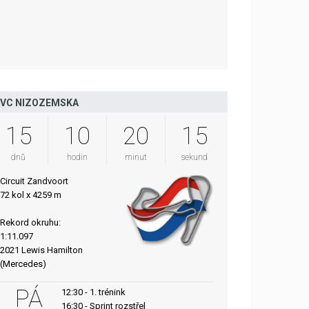
VC NIZOZEMSKA
15
10
20
14
dnů
hodin
minut
sekund
Circuit Zandvoort
72 kol x 4259 m
Rekord okruhu:
1:11.097
2021 Lewis Hamilton
(Mercedes)
PÁ
12:30 - 1. trénink
16:30 - Sprint rozstřel