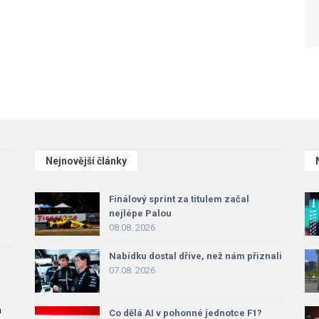
Nejnovější články
Finálový sprint za titulem začal
nejlépe Palou
08.08. 2026
Nabídku dostal dříve, než nám přiznali
07.08. 2026
a
Co dělá AI v pohonné jednotce F1?