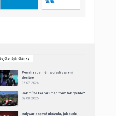
Nejčtenější články
Penalizace mění pořadí v první
desítce
26.07. 2026
Jak může Ferrari měnit vůz tak rychle?
02.08. 2026
IndyCar poprvé ukázala, jak bude