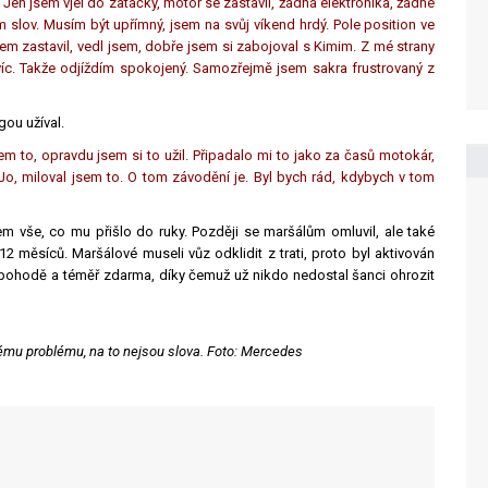
"Jen jsem vjel do zatáčky, motor se zastavil, žádná elektronika, žádné
lov. Musím být upřímný, jsem na svůj víkend hrdý. Pole position ve
 jsem zastavil, vedl jsem, dobře jsem si zabojoval s Kimim. Z mé strany
víc. Takže odjíždím spokojený. Samozřejmě jsem sakra frustrovaný z
gou užíval.
em to, opravdu jsem si to užil. Připadalo mi to jako za časů motokár,
 Jo, miloval jsem to. O tom závodění je. Byl bych rád, kdybych v tom
zem vše, co mu přišlo do ruky. Později se maršálům omluvil, ale také
 měsíců. Maršálové museli vůz odklidit z trati, proto byl aktivován
 v pohodě a téměř zdarma, díky čemuž už nikdo nedostal šanci ohrozit
kému problému, na to nejsou slova. Foto: Mercedes