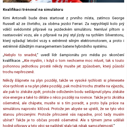
Lexikon F1
Kvalifikaci trénoval na simulátoru
Kimi Antonelli bude dnes startovat z prvního místa, zatímco George
Russell až ze čtvrtého, za oběma jezdci Ferrari. Za nejrychlejší kolo prý
vděčí svědomité přípravě na jezdeckém simulátoru. Nemluví přitom o
nastavování vozu, ale o přípravě na jiný styl jízdy na rychlém Silverstonu,
který vyžadují letošní vozy s extrémně silným elektromotorem, a proto i
extrémně důležitým managementem baterie hybridního systému.
„
Nebylo to snadné
,“ uvedl lídr šampionátu pro média po skončení
kvalifikace. „
Ale myslím, i když o tom nechceme moc mluvit, tak s touto
pohonnou jednotkou prostě někdy musíte jet způsobem, který působí
trochu nepřirozeně.
Někdy šlápnete na plyn později, takže ve vysoké rychlosti si přenesete
více rychlosti a na plyn jdete později, pak možná trochu ztratíte na výjezdu,
ale pak to získáte zpět, protože odložením bodu sešlápnutí plynu získáte
více energie a také to děláte o něco později na rovince. Takže je to zkrátka
ošemetné, ale chápete, musíte si s tím poradit, a proto byla práce na
simulátoru naprosto klíčová. Protože jen abyste se ujistili, že se tyto věci
stanou přirozenými. Protože přirozeně vás napadne, proč tady musím
ubírat? Takže je to občas prostě ošemetné. Ale s týmem jsme udělali
hodně přípravy a tyto věci se naštěstí staly tak nějak samozřejmostí.
“