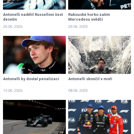
Antonelli nadělil Russellovi šest
Rakouské horko zatím
desetin
Mercedesu svědčí
26.06. 2026
26.06. 2026
Antonelli by dostal penalizaci
Antonelli skončil v moři
15.06. 2026
08.06. 2026