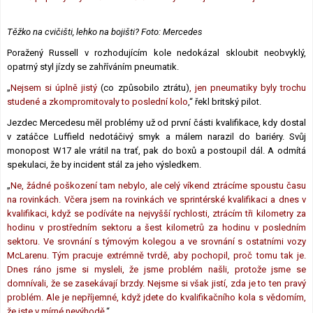
Těžko na cvičišti, lehko na bojišti? Foto: Mercedes
Poražený Russell v rozhodujícím kole nedokázal skloubit neobvyklý,
opatrný styl jízdy se zahříváním pneumatik.
„
Nejsem si úplně jistý
(co způsobilo ztrátu)
, jen pneumatiky byly trochu
studené a zkompromitovaly to poslední kolo
,“ řekl britský pilot.
Jezdec Mercedesu měl problémy už od první části kvalifikace, kdy dostal
v zatáčce Luffield nedotáčivý smyk a málem narazil do bariéry. Svůj
monopost W17 ale vrátil na trať, pak do boxů a postoupil dál. A odmítá
spekulaci, že by incident stál za jeho výsledkem.
„
Ne, žádné poškození tam nebylo, ale celý víkend ztrácíme spoustu času
na rovinkách. Včera jsem na rovinkách ve sprintérské kvalifikaci a dnes v
kvalifikaci, když se podíváte na nejvyšší rychlosti, ztrácím tři kilometry za
hodinu v prostředním sektoru a šest kilometrů za hodinu v posledním
sektoru. Ve srovnání s týmovým kolegou a ve srovnání s ostatními vozy
McLarenu. Tým pracuje extrémně tvrdě, aby pochopil, proč tomu tak je.
Dnes ráno jsme si mysleli, že jsme problém našli, protože jsme se
domnívali, že se zasekávají brzdy. Nejsme si však jistí, zda je to ten pravý
problém. Ale je nepříjemné, když jdete do kvalifikačního kola s vědomím,
že jste v mírné nevýhodě.
“