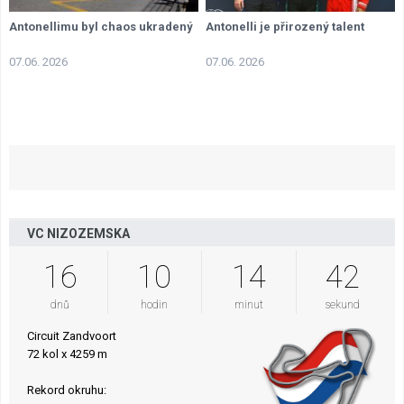
Antonellimu byl chaos ukradený
Antonelli je přirozený talent
07.06. 2026
07.06. 2026
VC NIZOZEMSKA
16
10
14
41
dnů
hodin
minut
sekund
Circuit Zandvoort
72 kol x 4259 m
Rekord okruhu: