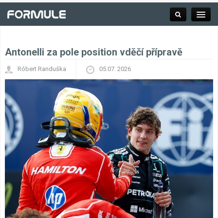
Antonelli za pole position vděčí přípravě
Rubrika
Róbert Randuška
05.07. 2026
Závodní série
Kalendář F1
Výsledky F1
Týmy a jezdci F1
Okruhy F1