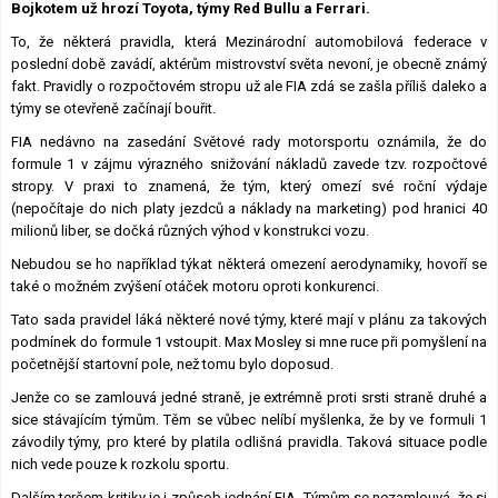
Bojkotem už hrozí Toyota, týmy Red Bullu a Ferrari.
Lexikon F1
To, že některá pravidla, která Mezinárodní automobilová federace v
poslední době zavádí, aktérům mistrovství světa nevoní, je obecně známý
fakt. Pravidly o rozpočtovém stropu už ale FIA zdá se zašla příliš daleko a
týmy se otevřeně začínají bouřit.
FIA nedávno na zasedání Světové rady motorsportu oznámila, že do
formule 1 v zájmu výrazného snižování nákladů zavede tzv. rozpočtové
stropy. V praxi to znamená, že tým, který omezí své roční výdaje
(nepočítaje do nich platy jezdců a náklady na marketing) pod hranici 40
milionů liber, se dočká různých výhod v konstrukci vozu.
Nebudou se ho například týkat některá omezení aerodynamiky, hovoří se
také o možném zvýšení otáček motoru oproti konkurenci.
Tato sada pravidel láká některé nové týmy, které mají v plánu za takových
podmínek do formule 1 vstoupit. Max Mosley si mne ruce při pomyšlení na
početnější startovní pole, než tomu bylo doposud.
Jenže co se zamlouvá jedné straně, je extrémně proti srsti straně druhé a
sice stávajícím týmům. Těm se vůbec nelíbí myšlenka, že by ve formuli 1
závodily týmy, pro které by platila odlišná pravidla. Taková situace podle
nich vede pouze k rozkolu sportu.
Dalším terčem kritiky je i způsob jednání FIA. Týmům se nezamlouvá, že si