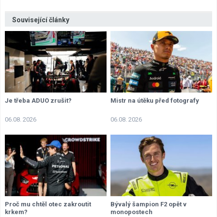
Související články
Je třeba ADUO zrušit?
Mistr na útěku před fotografy
06.08. 2026
06.08. 2026
Proč mu chtěl otec zakroutit
Bývalý šampion F2 opět v
krkem?
monopostech