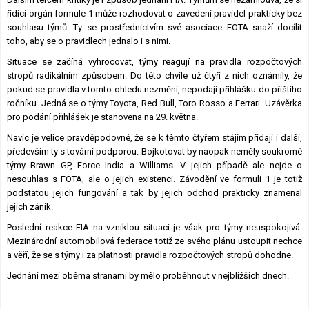
řídící orgán formule 1 může rozhodovat o zavedení pravidel prakticky bez
souhlasu týmů. Ty se prostřednictvím své asociace FOTA snaží docílit
toho, aby se o pravidlech jednalo i s nimi.
Situace se začíná vyhrocovat, týmy reagují na pravidla rozpočtových
stropů radikálním způsobem. Do této chvíle už čtyři z nich oznámily, že
pokud se pravidla v tomto ohledu nezmění, nepodají přihlášku do příštího
ročníku. Jedná se o týmy Toyota, Red Bull, Toro Rosso a Ferrari. Uzávěrka
pro podání přihlášek je stanovena na 29. května.
Navíc je velice pravděpodovné, že se k těmto čtyřem stájím přidají i další,
především ty s tovární podporou. Bojkotovat by naopak neměly soukromé
týmy Brawn GP, Force India a Williams. V jejich případě ale nejde o
nesouhlas s FOTA, ale o jejich existenci. Závodění ve formuli 1 je totiž
podstatou jejich fungování a tak by jejich odchod prakticky znamenal
jejich zánik.
Poslední reakce FIA na vzniklou situaci je však pro týmy neuspokojivá.
Mezinárodní automobilová federace totiž ze svého plánu ustoupit nechce
a věří, že se s týmy i za platnosti pravidla rozpočtových stropů dohodne.
Jednání mezi oběma stranami by mělo proběhnout v nejbližších dnech.