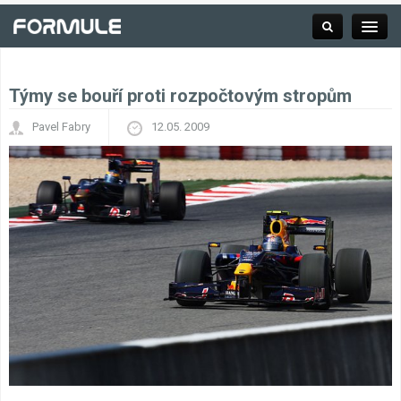
Týmy se bouří proti rozpočtovým stropům
Rubrika
Pavel Fabry
12.05. 2009
Závodní série
Kalendář F1
Výsledky F1
Týmy a jezdci F1
Okruhy F1