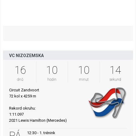
VC NIZOZEMSKA
16
10
10
13
dnů
hodin
minut
sekund
Circuit Zandvoort
72 kol x 4259 m
Rekord okruhu:
1:11.097
2021 Lewis Hamilton (Mercedes)
PÁ
12:30 - 1. trénink