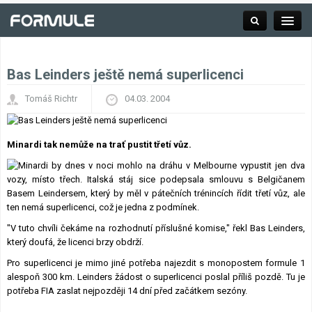
Bas Leinders ještě nemá superlicenci
Rubrika
Tomáš Richtr
04.03. 2004
Závodní série
Minardi tak nemůže na trať pustit třetí vůz.
Minardi by dnes v noci mohlo na dráhu v Melbourne vypustit jen dva
vozy, místo třech. Italská stáj sice podepsala smlouvu s Belgičanem
Kalendář F1
Basem Leindersem, který by měl v pátečních trénincích řídit třetí vůz, ale
ten nemá superlicenci, což je jedna z podmínek.
Výsledky F1
"V tuto chvíli čekáme na rozhodnutí příslušné komise," řekl Bas Leinders,
který doufá, že licenci brzy obdrží.
Týmy a jezdci F1
Pro superlicenci je mimo jiné potřeba najezdit s monopostem formule 1
alespoň 300 km. Leinders žádost o superlicenci poslal příliš pozdě. Tu je
Okruhy F1
potřeba FIA zaslat nejpozději 14 dní před začátkem sezóny.