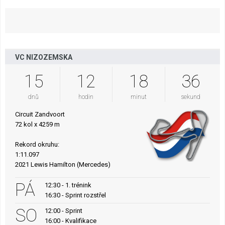
VC NIZOZEMSKA
15
12
18
35
dnů
hodin
minut
sekund
Circuit Zandvoort
72 kol x 4259 m
Rekord okruhu:
1:11.097
2021 Lewis Hamilton (Mercedes)
PÁ
12:30 - 1. trénink
16:30 - Sprint rozstřel
SO
12:00 - Sprint
16:00 - Kvalifikace