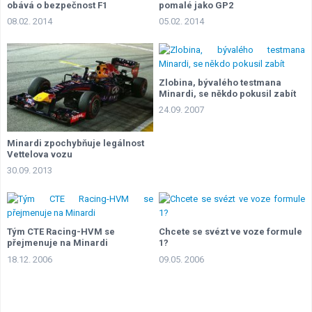
obává o bezpečnost F1
pomalé jako GP2
08.02. 2014
05.02. 2014
Zlobina, bývalého testmana
Minardi, se někdo pokusil zabít
24.09. 2007
Minardi zpochybňuje legálnost
Vettelova vozu
30.09. 2013
Tým CTE Racing-HVM se
Chcete se svézt ve voze formule
přejmenuje na Minardi
1?
18.12. 2006
09.05. 2006