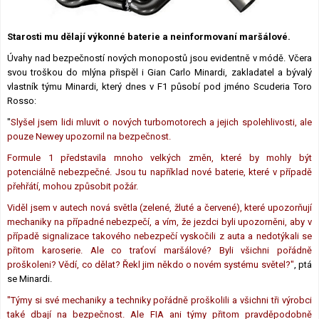
Lexikon F1
Starosti mu dělají výkonné baterie a neinformovaní maršálové.
Úvahy nad bezpečností nových monopostů jsou evidentně v módě. Včera
svou troškou do mlýna přispěl i Gian Carlo Minardi, zakladatel a bývalý
vlastník týmu Minardi, který dnes v F1 působí pod jméno Scuderia Toro
Rosso:
"
Slyšel jsem lidi mluvit o nových turbomotorech a jejich spolehlivosti, ale
pouze Newey upozornil na bezpečnost.
Formule 1 představila mnoho velkých změn, které by mohly být
potenciálně nebezpečné. Jsou tu například nové baterie, které v případě
přehřátí, mohou způsobit požár.
Viděl jsem v autech nová světla (zelené, žluté a červené), které upozorňují
mechaniky na případné nebezpečí, a vím, že jezdci byli upozorněni, aby v
případě signalizace takového nebezpečí vyskočili z auta a nedotýkali se
přitom karoserie. Ale co traťoví maršálové? Byli všichni pořádně
proškoleni? Vědí, co dělat? Řekl jim někdo o novém systému světel?"
, ptá
se Minardi.
"Týmy si své mechaniky a techniky pořádně proškolili a všichni tři výrobci
také dbají na bezpečnost. Ale FIA ani týmy přitom pravděpodobně