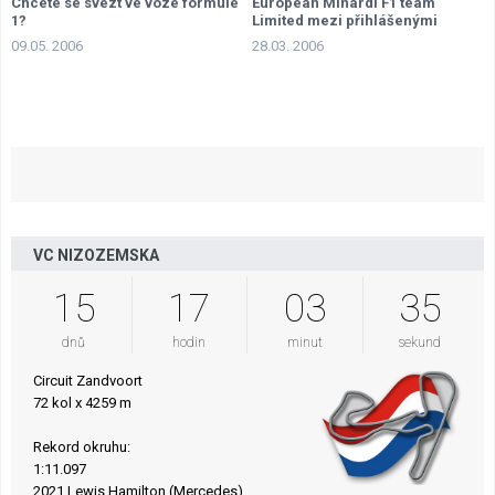
Chcete se svézt ve voze formule
European Minardi F1 team
1?
Limited mezi přihlášenými
09.05. 2006
28.03. 2006
VC NIZOZEMSKA
15
17
03
35
dnů
hodin
minut
sekund
Circuit Zandvoort
72 kol x 4259 m
Rekord okruhu:
1:11.097
2021 Lewis Hamilton (Mercedes)