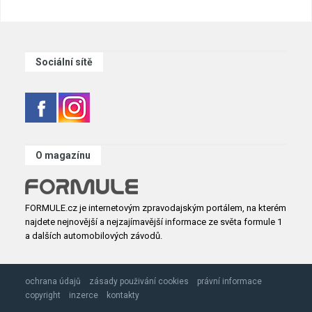
Sociální sítě
O magazínu
FORMULE.cz je internetovým zpravodajským portálem, na kterém
najdete nejnovější a nejzajímavější informace ze světa formule 1
a dalších automobilových závodů.
ochrana údajů
zásady použivání cookies
právní informace
copyright
inzerce
kontakty