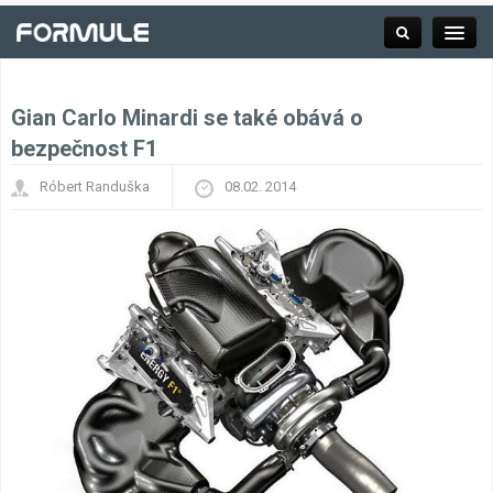
Gian Carlo Minardi se také obává o
Rubrika
bezpečnost F1
Róbert Randuška
08.02. 2014
Závodní série
Kalendář F1
Výsledky F1
Týmy a jezdci F1
Okruhy F1