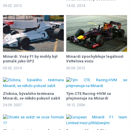
09.02. 2015
14.02. 2014
Minardi: Vozy F1 by mohly být
Minardi zpochybňuje legálnost
pomalé jako GP2
Vettelova vozu
05.02. 2014
30.09. 2013
Zlobina, bývalého testmana
Tým CTE Racing-HVM se
Minardi, se někdo pokusil zabít
přejmenuje na Minardi
24.09. 2007
18.12. 2006