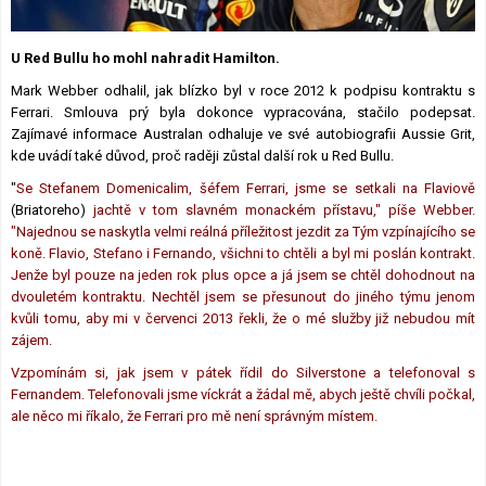
Lexikon F1
U Red Bullu ho mohl nahradit Hamilton.
Mark Webber odhalil, jak blízko byl v roce 2012 k podpisu kontraktu s
Ferrari. Smlouva prý byla dokonce vypracována, stačilo podepsat.
Zajímavé informace Australan odhaluje ve své autobiografii Aussie Grit,
kde uvádí také důvod, proč raději zůstal další rok u Red Bullu.
"
Se Stefanem Domenicalim, šéfem Ferrari, jsme se setkali na Flaviově
(Briatoreho)
jachtě v tom slavném monackém přístavu," píše Webber.
"Najednou se naskytla velmi reálná příležitost jezdit za Tým vzpínajícího se
koně. Flavio, Stefano i Fernando, všichni to chtěli a byl mi poslán kontrakt.
Jenže byl pouze na jeden rok plus opce a já jsem se chtěl dohodnout na
dvouletém kontraktu. Nechtěl jsem se přesunout do jiného týmu jenom
kvůli tomu, aby mi v červenci 2013 řekli, že o mé služby již nebudou mít
zájem.
Vzpomínám si, jak jsem v pátek řídil do Silverstone a telefonoval s
Fernandem. Telefonovali jsme víckrát a žádal mě, abych ještě chvíli počkal,
ale něco mi říkalo, že Ferrari pro mě není správným místem.