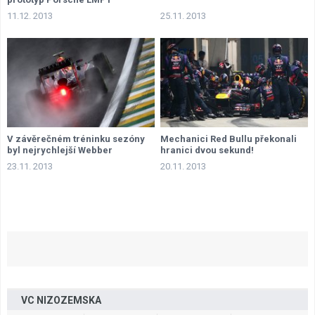
11.12. 2013
25.11. 2013
V závěrečném tréninku sezóny
Mechanici Red Bullu překonali
byl nejrychlejší Webber
hranici dvou sekund!
23.11. 2013
20.11. 2013
VC NIZOZEMSKA