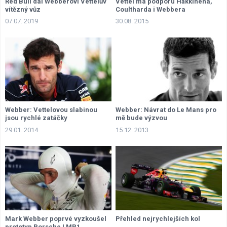
Red Bull dal Webberovi Vettelův
Vettel má podporu Häkkinena,
vítězný vůz
Coultharda i Webbera
07.07. 2019
30.08. 2015
Webber: Vettelovou slabinou
Webber: Návrat do Le Mans pro
jsou rychlé zatáčky
mě bude výzvou
29.01. 2014
15.12. 2013
Mark Webber poprvé vyzkoušel
Přehled nejrychlejších kol
prototyp Porsche LMP1