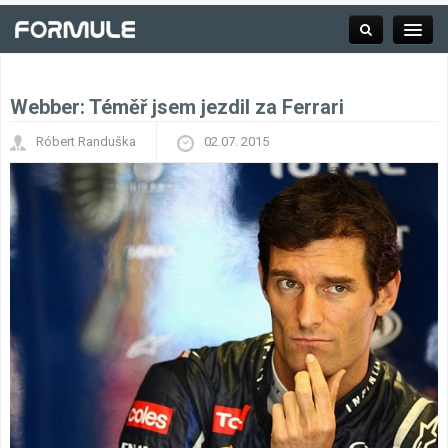
Webber: Téměř jsem jezdil za Ferrari
Rubrika
Róbert Randuška
02.07. 2015
Závodní série
Kalendář F1
Výsledky F1
Týmy a jezdci F1
Okruhy F1