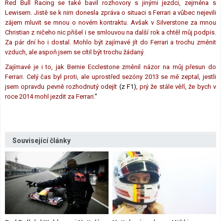
Red Bull Racing se také bavil rozhovory s jinými jezdci, zejména s
Lewisem. Jistě se k nim donesla zpráva o situaci s Ferrari a vůbec nejevili
zájem mluvit se mnou o novém kontraktu. Avšak v Silverstone za mnou
Christian z ničeho nic přišel i se smlouvou na další rok a chtěl můj podpis.
Za pár dní ho i dostal. Mohlo být zajímavé jít do Ferrari a trochu změnit
vzduch, ale aspoň jsem se cítil být trochu žádaný.
Zajímavé je i to, jak Bernie Ecclestone změnil názor na můj přesun do
Ferrari. Celý čas byl proti, ale uprostřed sezóny 2013 se mě zeptal, jestli
jsem opravdu pevně rozhodnutý odejít
(z F1)
, prý že stále věří, že bych v
roce 2014 mohl jezdit za Ferrari.
"
Související články