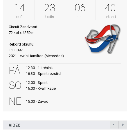
14
23
06
39
dnů
hodin
minut
sekund
Circuit Zandvoort
72 kol x 4259 m
Rekord okruhu:
1:11.097
2021 Lewis Hamilton (Mercedes)
PÁ
12:30 - 1. trénink
16:30 - Sprint rozstřel
SO
12:00 - Sprint
16:00 - Kvalifikace
NE
15:00 - Závod
VIDEO