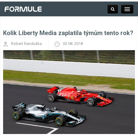
Kolik Liberty Media zaplatila týmům tento rok?
Rubrika
Róbert Randuška
03.08. 2018
Závodní série
Kalendář F1
Výsledky F1
Týmy a jezdci F1
Okruhy F1