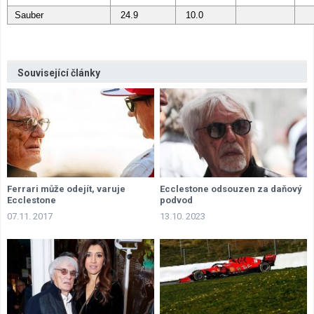
Sauber
24.9
10.0
Související články
Ferrari může odejít, varuje
Ecclestone odsouzen za daňový
Ecclestone
podvod
07.11. 2017
13.10. 2023