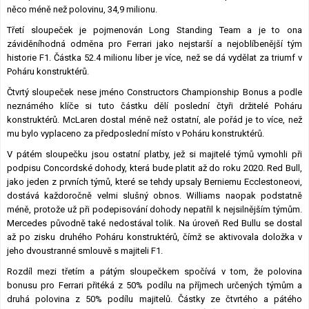
něco méně než polovinu, 34,9 milionu.
Třetí sloupeček je pojmenován Long Standing Team a je to ona
záviděníhodná odměna pro Ferrari jako nejstarší a nejoblíbenější tým
historie F1. Částka 52.4 milionu liber je více, než se dá vydělat za triumf v
Poháru konstruktérů.
Čtvrtý sloupeček nese jméno Constructors Championship Bonus a podle
neznámého klíče si tuto částku dělí poslední čtyři držitelé Poháru
konstruktérů. McLaren dostal méně než ostatní, ale pořád je to více, než
mu bylo vyplaceno za předposlední místo v Poháru konstruktérů.
V pátém sloupečku jsou ostatní platby, jež si majitelé týmů vymohli při
podpisu Concordské dohody, která bude platit až do roku 2020. Red Bull,
jako jeden z prvních týmů, které se tehdy upsaly Berniemu Ecclestoneovi,
dostává každoročně velmi slušný obnos. Williams naopak podstatně
méně, protože už při podepisování dohody nepatřil k nejsilnějším týmům.
Mercedes původně také nedostával tolik. Na úroveň Red Bullu se dostal
až po zisku druhého Poháru konstruktérů, čímž se aktivovala doložka v
jeho dvoustranné smlouvě s majiteli F1.
Rozdíl mezi třetím a pátým sloupečkem spočívá v tom, že polovina
bonusu pro Ferrari přitéká z 50% podílu na příjmech určených týmům a
druhá polovina z 50% podílu majitelů. Částky ze čtvrtého a pátého