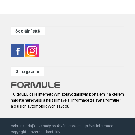
Sociální sítě
O magazínu
FORMULE.cz je internetovým zpravodajským portálem, na kterém
najdete nejnovější a nejzajímavější informace ze světa formule 1
a dalších automobilových závodů.
ochrana údajů
zásady použivání cookies
právní informace
copyright
inzerce
kontakty