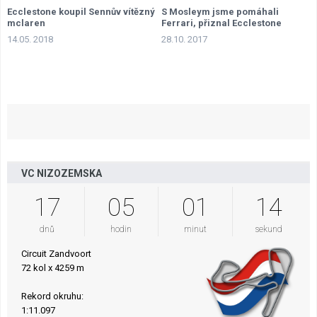
Ecclestone koupil Sennův vítězný
S Mosleym jsme pomáhali
mclaren
Ferrari, přiznal Ecclestone
14.05. 2018
28.10. 2017
VC NIZOZEMSKA
17
05
01
13
dnů
hodin
minut
sekund
Circuit Zandvoort
72 kol x 4259 m
Rekord okruhu:
1:11.097