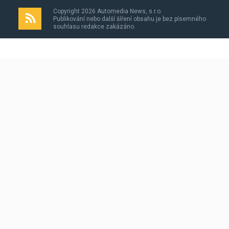
Copyright 2026 Automedia News, s.r.o.
Publikování nebo další šíření obsahu je bez písemného
souhlasu redakce zakázáno.