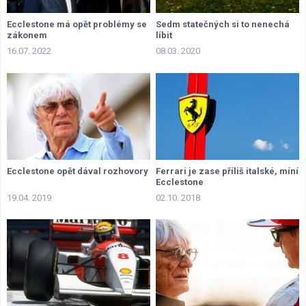
Ecclestone má opět problémy se
Sedm statečných si to nenechá
zákonem
líbit
16.07. 2022
08.03. 2020
Ecclestone opět dával rozhovory
Ferrari je zase příliš italské, míní
Ecclestone
19.04. 2019
02.10. 2018