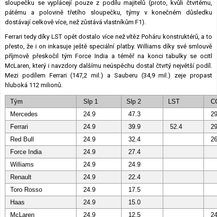
sloupečku se vyplácejí pouze z podílu majitelů (proto, kvůli čtvrtému,
pátému a polovině třetího sloupečku, týmy v konečném důsledku
dostávají celkově více, než zůstává vlastníkům F1).
Ferrari tedy díky LST opět dostalo více než vítěz Poháru konstruktérů, a to
přesto, že i on inkasuje ještě speciální platby. Williams díky své smlouvě
příjmově přeskočil tým Force India a téměř na konci tabulky se ocitl
McLaren, který i navzdory dalšímu neúspěchu dostal čtvrtý největší podíl.
Mezi podílem Ferrari (147,2 mil.) a Sauberu (34,9 mil.) zeje propast
hluboká 112 milionů.
Tým
Slp 1
Slp 2
LST
C
Mercedes
24.9
47.3
29
Ferrari
24.9
39.9
52.4
29
Red Bull
24.9
32.4
26
Force India
24.9
27.4
Williams
24.9
24.9
Renault
24.9
22.4
Toro Rosso
24.9
17.5
Haas
24.9
15.0
McLaren
24.9
12.5
24