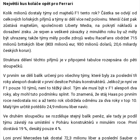
Největší kus koláče opět pro Ferrari
Lexikon F1
Kolik milionů dostaly týmy od majitelů F1 tento rok? Částka se odvíjí od
celkových loňských příjmů a týmy si dělí více než polovinu. Menší část pak
zůstává majitelům, společnosti Liberty Media, na pokrytí nákladů a
dosažení zisku. Je srpen a veškeré závazky z minulého roku by už měly
být uhrazeny, takže týmy měly podle zdrojů webu RaceFans obdržet 715
milionů britských liber (803 milionů eur, 930 milionů dolarů, 20,6 miliardy
českých korun).
Struktura dělení těchto příjmů je v připojené tabulce rozepsána do pěti
sloupečků.
V prvním se dělí balík určený pro všechny týmy, které byly za poslední tři
roky alespoň dvakrát v první desítce Poháru konstruktérů. Jelikož je nyní ve
F1 pouze 10 týmů, není to těžký úkol. Tým ale musí být v F1 alespoň dva
roky, aby mohl tuto podmínku splnit. To znamená, že stáj Haas po prvním
roce nedostala nic a až tento rok obdržela odměnu za dva roky v top 10.
Malý tým určitě potěšilo 24,9 milionu liber navíc.
Ve druhém sloupečku se rozděluje stejný balík peněz, ale tady je podíl
týmu závislý na umístění v Poháru konstruktérů v minulém roce. První
dostává 19 %, desátý pouze 4 %.
Loni první Mercedes tak dostal 72,3 milionu liber a poslední Sauber o