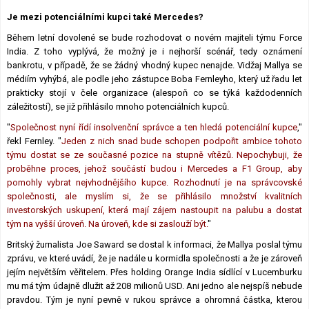
Lexikon F1
Je mezi potenciálními kupci také Mercedes?
Během letní dovolené se bude rozhodovat o novém majiteli týmu Force
India. Z toho vyplývá, že možný je i nejhorší scénář, tedy oznámení
bankrotu, v případě, že se žádný vhodný kupec nenajde. Vidžaj Mallya se
médiím vyhýbá, ale podle jeho zástupce Boba Fernleyho, který už řadu let
prakticky stojí v čele organizace (alespoň co se týká každodenních
záležitostí), se již přihlásilo mnoho potenciálních kupců.
"
Společnost nyní řídí insolvenční správce a ten hledá potenciální kupce
,"
řekl Fernley. "
Jeden z nich snad bude schopen podpořit ambice tohoto
týmu dostat se ze současné pozice na stupně vítězů. Nepochybuji, že
proběhne proces, jehož součástí budou i Mercedes a F1 Group, aby
pomohly vybrat nejvhodnějšího kupce. Rozhodnutí je na správcovské
společnosti, ale myslím si, že se přihlásilo množství kvalitních
investorských uskupení, která mají zájem nastoupit na palubu a dostat
tým na vyšší úroveň. Na úroveň, kde si zaslouží být.
"
Britský žurnalista Joe Saward se dostal k informaci, že Mallya poslal týmu
zprávu, ve které uvádí, že je nadále u kormidla společnosti a že je zároveň
jejím největším věřitelem. Přes holding Orange India sídlící v Lucemburku
mu má tým údajně dlužit až 208 milionů USD. Ani jedno ale nejspíš nebude
pravdou. Tým je nyní pevně v rukou správce a ohromná částka, kterou