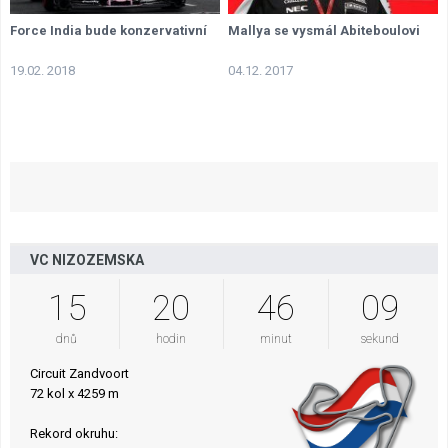
Force India bude konzervativní
Mallya se vysmál Abiteboulovi
19.02. 2018
04.12. 2017
VC NIZOZEMSKA
15
20
46
08
dnů
hodin
minut
sekund
Circuit Zandvoort
72 kol x 4259 m
Rekord okruhu: