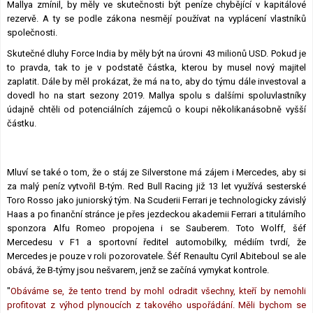
Mallya zmínil, by měly ve skutečnosti být peníze chybějící v kapitálové
rezervě. A ty se podle zákona nesmějí používat na vyplácení vlastníků
společnosti.
Skutečné dluhy Force India by měly být na úrovni 43 milionů USD. Pokud je
to pravda, tak to je v podstatě částka, kterou by musel nový majitel
zaplatit. Dále by měl prokázat, že má na to, aby do týmu dále investoval a
dovedl ho na start sezony 2019. Mallya spolu s dalšími spoluvlastníky
údajně chtěli od potenciálních zájemců o koupi několikanásobně vyšší
částku.
Mluví se také o tom, že o stáj ze Silverstone má zájem i Mercedes, aby si
za malý peníz vytvořil B-tým. Red Bull Racing již 13 let využívá sesterské
Toro Rosso jako juniorský tým. Na Scuderii Ferrari je technologicky závislý
Haas a po finanční stránce je přes jezdeckou akademii Ferrari a titulárního
sponzora Alfu Romeo propojena i se Sauberem. Toto Wolff, šéf
Mercedesu v F1 a sportovní ředitel automobilky, médiím tvrdí, že
Mercedes je pouze v roli pozorovatele. Šéf Renaultu Cyril Abiteboul se ale
obává, že B-týmy jsou nešvarem, jenž se začíná vymykat kontrole.
"
Obáváme se, že tento trend by mohl odradit všechny, kteří by nemohli
profitovat z výhod plynoucích z takového uspořádání. Měli bychom se