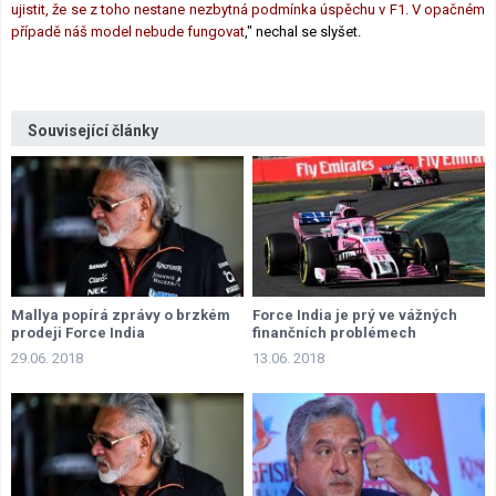
ujistit, že se z toho nestane nezbytná podmínka úspěchu v F1. V opačném
případě náš model nebude fungovat
," nechal se slyšet.
Související články
Mallya popírá zprávy o brzkém
Force India je prý ve vážných
prodeji Force India
finančních problémech
29.06. 2018
13.06. 2018