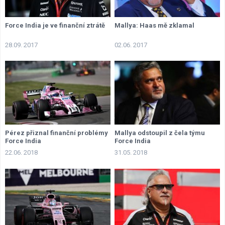
Force India je ve finanční ztrátě
Mallya: Haas mě zklamal
28.09. 2017
02.06. 2017
Pérez přiznal finanční problémy
Mallya odstoupil z čela týmu
Force India
Force India
22.06. 2018
31.05. 2018