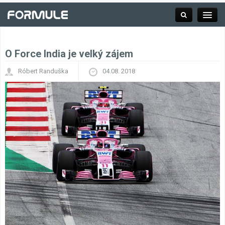
O Force India je velký zájem
Rubrika
Róbert Randuška
04.08. 2018
Závodní série
Kalendář F1
Výsledky F1
Týmy a jezdci F1
Okruhy F1