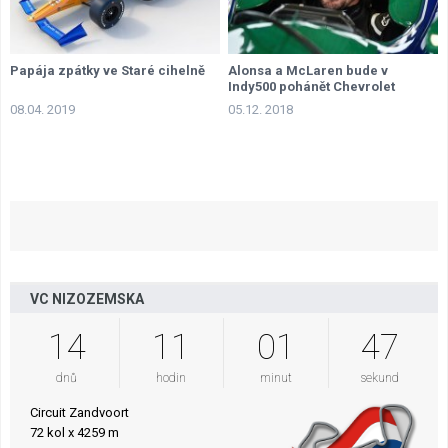
Papája zpátky ve Staré cihelně
Alonsa a McLaren bude v
Indy500 pohánět Chevrolet
08.04. 2019
05.12. 2018
VC NIZOZEMSKA
14
11
01
47
dnů
hodin
minut
sekund
Circuit Zandvoort
72 kol x 4259 m