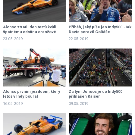
Alonso ztratil den testů kvůli
Příběh, jaký píše jen Indy500: Jak
špatnému odstínu oranžové
David porazil Goliáše
23.05. 2019
22.05. 2019
Alonso prvním jezdcem, který
Za tým Juncos je do Indy500
letos v Indy boural
přihlášen Kaiser
16.05. 2019
09.05. 2019