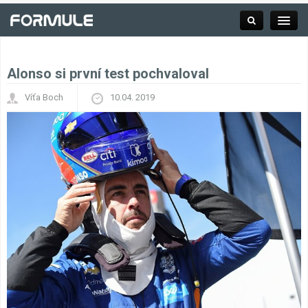
Alonso si první test pochvaloval
Rubrika
Víťa Boch
10.04. 2019
Závodní série
Kalendář F1
Výsledky F1
Týmy a jezdci F1
Okruhy F1