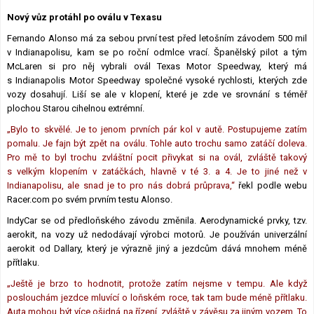
Lexikon F1
Nový vůz protáhl po oválu v Texasu
Fernando Alonso má za sebou první test před letošním závodem 500 mil
v Indianapolisu, kam se po roční odmlce vrací. Španělský pilot a tým
McLaren si pro něj vybrali ovál Texas Motor Speedway, který má
s Indianapolis Motor Speedway společné vysoké rychlosti, kterých zde
vozy dosahují. Liší se ale v klopení, které je zde ve srovnání s téměř
plochou Starou cihelnou extrémní.
„Bylo to skvělé. Je to jenom prvních pár kol v autě. Postupujeme zatím
pomalu. Je fajn být zpět na oválu. Tohle auto trochu samo zatáčí doleva.
Pro mě to byl trochu zvláštní pocit přivykat si na ovál, zvláště takový
s velkým klopením v zatáčkách, hlavně v té 3. a 4. Je to jiné než v
Indianapolisu, ale snad je to pro nás dobrá průprava,“
řekl podle webu
Racer.com po svém prvním testu Alonso.
IndyCar se od předloňského závodu změnila. Aerodynamické prvky, tzv.
aerokit, na vozy už nedodávají výrobci motorů. Je používán univerzální
aerokit od Dallary, který je výrazně jiný a jezdcům dává mnohem méně
přítlaku.
„Ještě je brzo to hodnotit, protože zatím nejsme v tempu. Ale když
poslouchám jezdce mluvící o loňském roce, tak tam bude méně přítlaku.
Auta mohou být více ošidná na řízení, zvláště v závěsu za jiným vozem. To