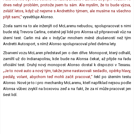
dnes nebyl problém, protože jsem tu sám. Ale myslím, že to bude výzva,
zvlášť letos, když už nejsme s Andrettiho týmem, ale musíme na všechno
přijít sami,“
vysvětluje Alonso.
Zcela sami na to ale inženýři od McLarenu nebudou, spolupracovat s nimi
bude stáj Trevora Carlina, ostatně její lidé pro Alonsa už připravovali vůz na
úterní test. Carlin má ale v IndyCar mnohem méně zkušeností než tým
Andretti Autosport, s nímž Alonso spolupracoval před dvěma lety.
Zbarvení vozu McLaren představil jen o den dříve. Monopost, který odhalil,
zamířil už do Indianapolisu, kde bude na Alonsa čekat, až přijde na řadu
oficiální test. Druhý nový monopost Alonso dostal k dispozici v Texasu.
„Je to nové auto a nový tým, takže jsme nastavovali sedadlo, opěrky hlavy,
pedály, volant, abychom teď mohli začít pracovat,“
řekl po úterním testu
Alonso. Nové je to i pro mechaniky McLarenu, kteří například nejsou podle
Alonsa vůbec zvyklí na boxovou zeď a na fakt, že za ní může pracovat jen
šest lidí.