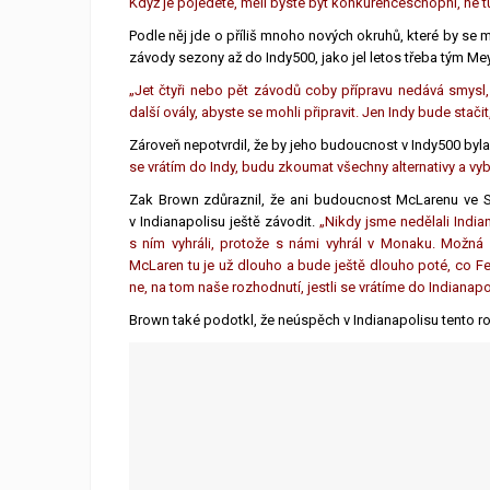
Když je pojedete, měli byste být konkurenceschopní, ne tu
Podle něj jde o příliš mnoho nových okruhů, které by se m
závody sezony až do Indy500, jako jel letos třeba tým 
„Jet čtyři nebo pět závodů coby přípravu nedává smysl,
další ovály, abyste se mohli připravit. Jen Indy bude stači
Zároveň nepotvrdil, že by jeho budoucnost v Indy500 by
se vrátím do Indy, budu zkoumat všechny alternativy a vybe
Zak Brown zdůraznil, že ani budoucnost McLarenu ve St
v Indianapolisu ještě závodit.
„Nikdy jsme nedělali India
s ním vyhráli, protože s námi vyhrál v Monaku. Možn
McLaren tu je už dlouho a bude ještě dlouho poté, co F
ne, na tom naše rozhodnutí, jestli se vrátíme do Indianapol
Brown také podotkl, že neúspěch v Indianapolisu tento 