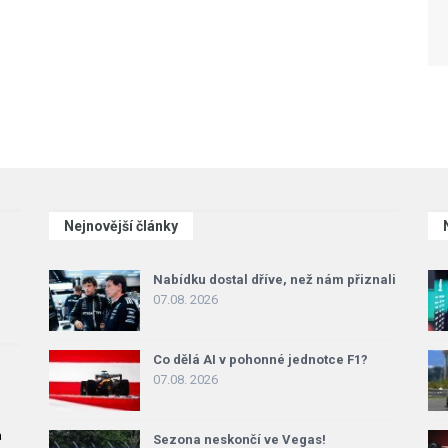
Nejnovější články
Nabídku dostal dříve, než nám přiznali
07.08. 2026
Co dělá AI v pohonné jednotce F1?
07.08. 2026
a
Sezona neskončí ve Vegas!