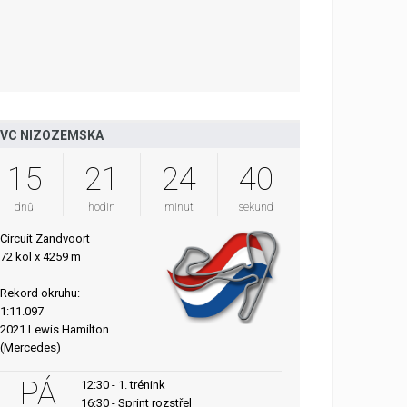
VC NIZOZEMSKA
15
21
24
39
dnů
hodin
minut
sekund
Circuit Zandvoort
72 kol x 4259 m
Rekord okruhu:
1:11.097
2021 Lewis Hamilton
(Mercedes)
PÁ
12:30 - 1. trénink
16:30 - Sprint rozstřel