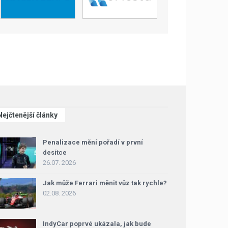
Nejčtenější články
Penalizace mění pořadí v první
desítce
26.07. 2026
Jak může Ferrari měnit vůz tak rychle?
02.08. 2026
IndyCar poprvé ukázala, jak bude