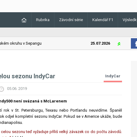
Rubrika
Závodní série
Kalendář F1
Výsledk
ém okruhu v Sepangu
25.07.2026
Lando Norri
 celou sezonu IndyCar
IndyCar
05.06. 2019
Indy500 není svázaná s McLarenem
tí rok v St. Petersburgu, Texasu nebo Portlandu neuvidíme. Španěl
srok odjel kompletní sezonu IndyCar. Pokud se v Americe ukáže, bude
Indianapolisu.
 celou sezonu teď vyžaduje příliš velký závazek co do počtu závodů.