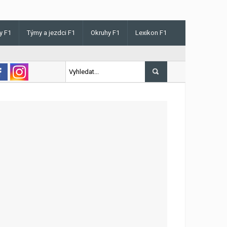
y F1
Týmy a jezdci F1
Okruhy F1
Lexikon F1
s v Maďarsku letos poprvé vyhrál kvalifikaci