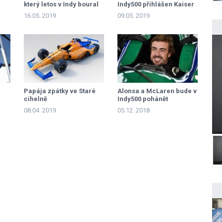
který letos v Indy boural
Indy500 přihlášen Kaiser
16.05. 2019
09.05. 2019
Papája zpátky ve Staré
Alonsa a McLaren bude v
cihelně
Indy500 pohánět
Chevrolet
08.04. 2019
05.12. 2018