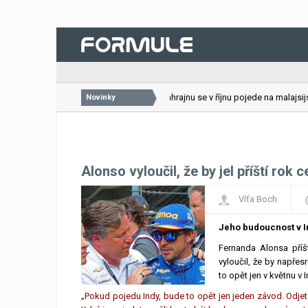
26.07.2026
VC Bahrajnu se v říjnu pojede na malajsijsk
Novinky
Alonso vyloučil, že by jel příští rok
Víťa Boch
Jeho budoucnost v 
Fernanda Alonsa příš
vyloučil, že by napře
to opět jen v květnu v 
„Pokud pojedu Indy, bude to opět jen jeden závod. Odjet