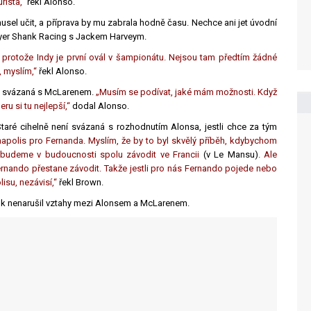
rista,“
řekl Alonso.
usel učit, a příprava by mu zabrala hodně času. Nechce ani jet úvodní
Meyer Shank Racing s Jackem Harveym.
 protože Indy je první ovál v šampionátu. Nejsou tam předtím žádné
t, myslím,“
řekl Alonso.
la svázaná s McLarenem.
„Musím se podívat, jaké mám možnosti. Když
ru si tu nejlepší,“
dodal Alonso.
aré cihelně není svázaná s rozhodnutím Alonsa, jestli chce za tým
napolis pro Fernanda. Myslím, že by to byl skvělý příběh, kdybychom
á budeme v budoucnosti spolu závodit ve Francii
(v Le Mansu)
. Ale
ernando přestane závodit. Takže jestli pro nás Fernando pojede nebo
isu, nezávisí,“
řekl Brown.
rok nenarušil vztahy mezi Alonsem a McLarenem.