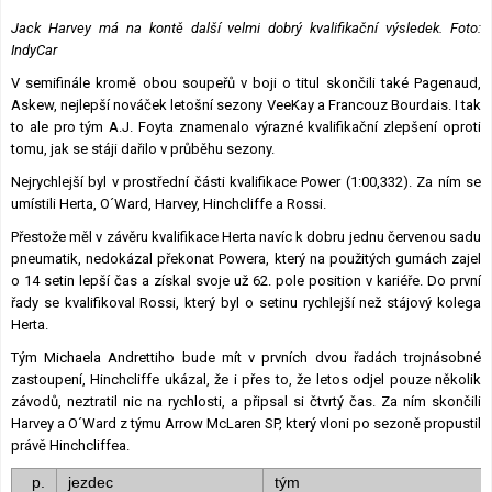
Jack Harvey má na kontě další velmi dobrý kvalifikační výsledek. Foto:
IndyCar
V semifinále kromě obou soupeřů v boji o titul skončili také Pagenaud,
Askew, nejlepší nováček letošní sezony VeeKay a Francouz Bourdais. I tak
to ale pro tým A.J. Foyta znamenalo výrazné kvalifikační zlepšení oproti
tomu, jak se stáji dařilo v průběhu sezony.
Nejrychlejší byl v prostřední části kvalifikace Power (1:00,332). Za ním se
umístili Herta, O´Ward, Harvey, Hinchcliffe a Rossi.
Přestože měl v závěru kvalifikace Herta navíc k dobru jednu červenou sadu
pneumatik, nedokázal překonat Powera, který na použitých gumách zajel
o 14 setin lepší čas a získal svoje už 62. pole position v kariéře. Do první
řady se kvalifikoval Rossi, který byl o setinu rychlejší než stájový kolega
Herta.
Tým Michaela Andrettiho bude mít v prvních dvou řadách trojnásobné
zastoupení, Hinchcliffe ukázal, že i přes to, že letos odjel pouze několik
závodů, neztratil nic na rychlosti, a připsal si čtvrtý čas. Za ním skončili
Harvey a O´Ward z týmu Arrow McLaren SP, který vloni po sezoně propustil
právě Hinchcliffea.
p.
jezdec
tým