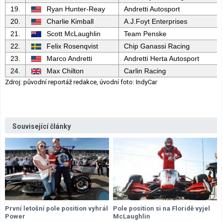
19.
Ryan Hunter-Reay
Andretti Autosport
20.
Charlie Kimball
A.J.Foyt Enterprises
21.
Scott McLaughlin
Team Penske
22.
Felix Rosenqvist
Chip Ganassi Racing
23.
Marco Andretti
Andretti Herta Autosport
24.
Max Chilton
Carlin Racing
Zdroj: původní reportáž redakce, úvodní foto: IndyCar
Související články
První letošní pole position vyhrál
Pole position si na Floridě vyjel
Power
McLaughlin