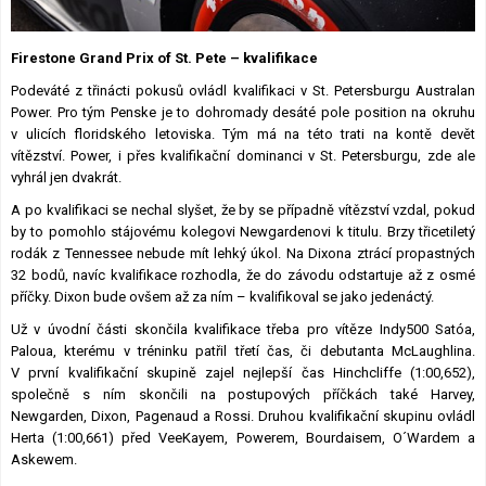
Lexikon F1
Firestone Grand Prix of St. Pete – kvalifikace
Podeváté z třinácti pokusů ovládl kvalifikaci v St. Petersburgu Australan
Power. Pro tým Penske je to dohromady desáté pole position na okruhu
v ulicích floridského letoviska. Tým má na této trati na kontě devět
vítězství. Power, i přes kvalifikační dominanci v St. Petersburgu, zde ale
vyhrál jen dvakrát.
A po kvalifikaci se nechal slyšet, že by se případně vítězství vzdal, pokud
by to pomohlo stájovému kolegovi Newgardenovi k titulu. Brzy třicetiletý
rodák z Tennessee nebude mít lehký úkol. Na Dixona ztrácí propastných
32 bodů, navíc kvalifikace rozhodla, že do závodu odstartuje až z osmé
příčky. Dixon bude ovšem až za ním – kvalifikoval se jako jedenáctý.
Už v úvodní části skončila kvalifikace třeba pro vítěze Indy500 Satóa,
Paloua, kterému v tréninku patřil třetí čas, či debutanta McLaughlina.
V první kvalifikační skupině zajel nejlepší čas Hinchcliffe (1:00,652),
společně s ním skončili na postupových příčkách také Harvey,
Newgarden, Dixon, Pagenaud a Rossi. Druhou kvalifikační skupinu ovládl
Herta (1:00,661) před VeeKayem, Powerem, Bourdaisem, O´Wardem a
Askewem.