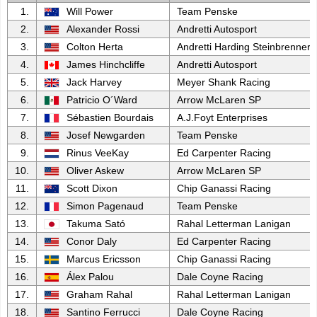
1.
Will Power
Team Penske
2.
Alexander Rossi
Andretti Autosport
3.
Colton Herta
Andretti Harding Steinbrenner
4.
James Hinchcliffe
Andretti Autosport
5.
Jack Harvey
Meyer Shank Racing
6.
Patricio O´Ward
Arrow McLaren SP
7.
Sébastien Bourdais
A.J.Foyt Enterprises
8.
Josef Newgarden
Team Penske
9.
Rinus VeeKay
Ed Carpenter Racing
10.
Oliver Askew
Arrow McLaren SP
11.
Scott Dixon
Chip Ganassi Racing
12.
Simon Pagenaud
Team Penske
13.
Takuma Sató
Rahal Letterman Lanigan
14.
Conor Daly
Ed Carpenter Racing
15.
Marcus Ericsson
Chip Ganassi Racing
16.
Álex Palou
Dale Coyne Racing
17.
Graham Rahal
Rahal Letterman Lanigan
18.
Santino Ferrucci
Dale Coyne Racing