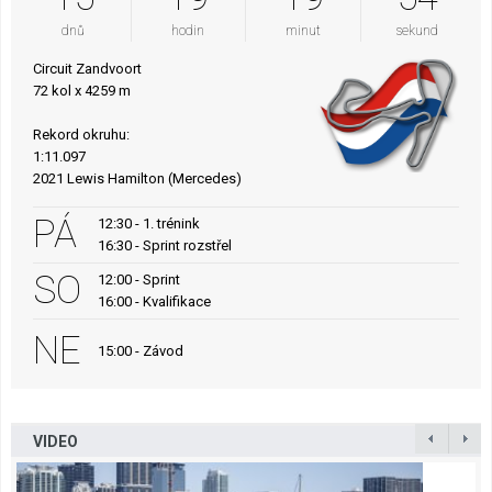
dnů
hodin
minut
sekund
Circuit Zandvoort
72 kol x 4259 m
Rekord okruhu:
1:11.097
2021 Lewis Hamilton (Mercedes)
PÁ
12:30 - 1. trénink
16:30 - Sprint rozstřel
SO
12:00 - Sprint
16:00 - Kvalifikace
NE
15:00 - Závod
VIDEO