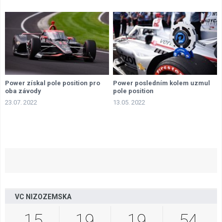
Power získal pole position pro
Power posledním kolem uzmul
oba závody
pole position
23.07. 2022
13.05. 2022
VC NIZOZEMSKA
15
19
19
54