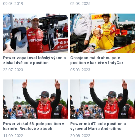
09.03. 2019
02.03. 2025
Power zopakoval loňský výkon a
Grosjean má druhou pole
získal dvě pole position
position v kariéře v IndyCar
22.07. 2023
05.03. 2023
Power získal 68. pole position v
Power má 67. pole position a
kariéře. Rivalové ztráceli
vyrovnal Maria Andrettiho
11.09. 2022
20.08. 2022