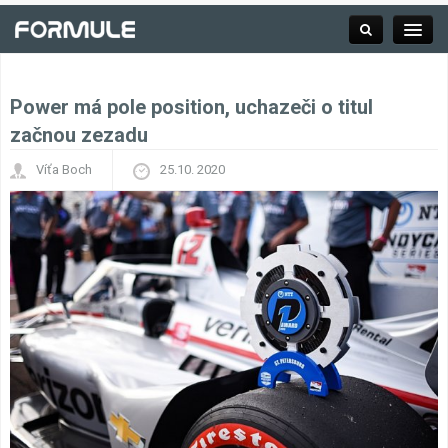
Power má pole position, uchazeči o titul
Rubrika
začnou zezadu
Víťa Boch
25.10. 2020
Závodní série
Kalendář F1
Výsledky F1
Týmy a jezdci F1
Okruhy F1