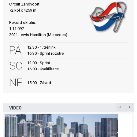
Circuit Zandvoort
72 kol x 4259 m
Rekord okruhu:
1:11.097
2021 Lewis Hamilton (Mercedes)
PÁ
12:30 - 1. trénink
16:30 - Sprint rozstřel
SO
12:00 - Sprint
16:00 - Kvalifikace
NE
15:00 - Závod
VIDEO