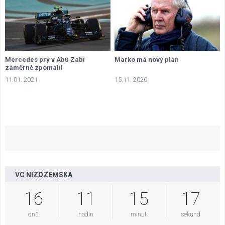
Mercedes prý v Abú Zabí
Marko má nový plán
záměrně zpomalil
11.01. 2021
15.11. 2020
VC NIZOZEMSKA
16
11
15
16
dnů
hodin
minut
sekund