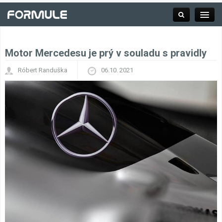
Motor Mercedesu je prý v souladu s pravidly
Rubrika
Róbert Randuška
06.10. 2021
Závodní série
Kalendář F1
Výsledky F1
Týmy a jezdci F1
Okruhy F1