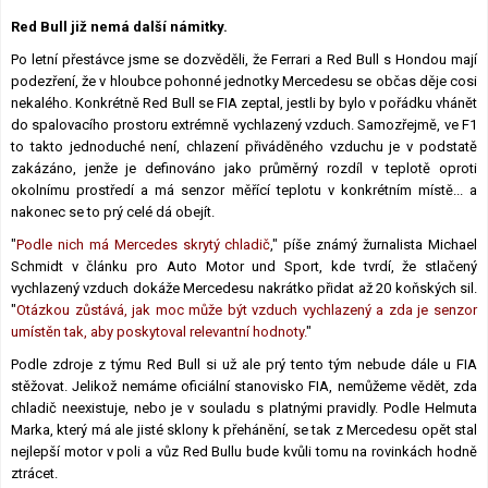
Lexikon F1
Red Bull již nemá další námitky.
Po letní přestávce jsme se dozvěděli, že Ferrari a Red Bull s Hondou mají
podezření, že v hloubce pohonné jednotky Mercedesu se občas děje cosi
nekalého. Konkrétně Red Bull se FIA ​​zeptal, jestli by bylo v pořádku vhánět
do spalovacího prostoru extrémně vychlazený vzduch. Samozřejmě, ve F1
to takto jednoduché není, chlazení přiváděného vzduchu je v podstatě
zakázáno, jenže je definováno jako průměrný rozdíl v teplotě oproti
okolnímu prostředí a má senzor měřící teplotu v konkrétním místě... a
nakonec se to prý celé dá obejít.
"
Podle nich má Mercedes skrytý chladič
," píše známý žurnalista Michael
Schmidt v článku pro Auto Motor und Sport, kde tvrdí, že stlačený
vychlazený vzduch dokáže Mercedesu nakrátko přidat až 20 koňských sil.
"
Otázkou zůstává, jak moc může být vzduch vychlazený a zda je senzor
umístěn tak, aby poskytoval relevantní hodnoty.
"
Podle zdroje z týmu Red Bull si už ale prý tento tým nebude dále u FIA
stěžovat. Jelikož nemáme oficiální stanovisko FIA, nemůžeme vědět, zda
chladič neexistuje, nebo je v souladu s platnými pravidly. Podle Helmuta
Marka, který má ale jisté sklony k přehánění, se tak z Mercedesu opět stal
nejlepší motor v poli a vůz Red Bullu bude kvůli tomu na rovinkách hodně
ztrácet.