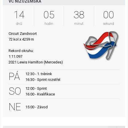
VC NIZOZEMSKA
14
05
37
59
dnů
hodin
minut
sekund
Circuit Zandvoort
72 kol x 4259 m
Rekord okruhu:
1:11.097
2021 Lewis Hamilton (Mercedes)
PÁ
12:30 - 1. trénink
16:30 - Sprint rozstřel
SO
12:00 - Sprint
16:00 - Kvalifikace
NE
15:00 - Závod