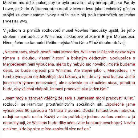
Musíme mu držet palce, aby to byla pravda a aby nedopadl jako Paddy
Lowe, jenž do Williamsu přestoupil z Mercedesu jako technický génius
stojící za dominantními vozy a stáhl se z něj po katastrofách se jmény
FW41 a FW42.
V jednom z prvních rozhovorů musel Vowles fanoušky ujistit, že jeho
úkolem není udělat z Williamsu nákladově efektivní B-tým Mercedesu.
Něco, čeho se fanoušci třetího nejstaršího týmu F1 už dlouho obávají.
„
Nejsem tady, abych stvořil mini-Mercedes. Williams je úžasně nezávislým
týmem s dlouhou vlastní historií a bohatým dědictvím. Spolupráce s
Mercedesem není vyloučena, ale to by nebylo nic nového. Prostě budeme
dělat, co bude nejlepší pro Williams. Ale stejně jako u Mercedesu, i v
tomto týmu jsou nejdůležitější dva faktory, a to lidé a týmová kultura. Ještě
jsem se s týmem neseznámil, ale nezávisle na aktuálním stavu, prioritou
bude, aby všichni chápali, že musí pracovat jako jeden tým.
“
„
Jsem hrdý a zároveň vděčný, že jsem s Jamesem mohl pracovat 10 let
,“
rozloučil se Hamilton prostřednictvím sociálních sítí. „
Společně jsme
vyhráli přes 80 závodů a 15 titulů a pohárů. Dostal fantastickou nabídku,
raduji se spolu s ním. Každý z nás potřebuje jednou za čas změnu a já
nepochybuji, že Williams bude díky němu více konkurenceschopný. Nevím
o nikom, kdo by si to místo zasloužil více než on.
“