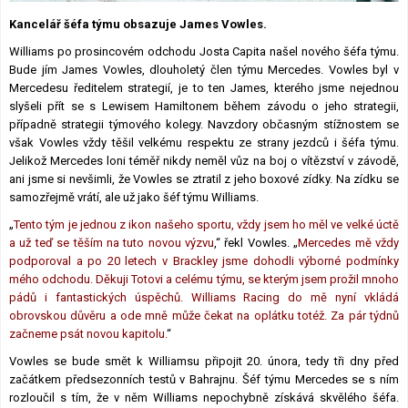
Lexikon F1
Kancelář šéfa týmu obsazuje James Vowles.
Williams po prosincovém odchodu Josta Capita našel nového šéfa týmu.
Bude jím James Vowles, dlouholetý člen týmu Mercedes. Vowles byl v
Mercedesu ředitelem strategií, je to ten James, kterého jsme nejednou
slyšeli přít se s Lewisem Hamiltonem během závodu o jeho strategii,
případně strategii týmového kolegy. Navzdory občasným stížnostem se
však Vowles vždy těšil velkému respektu ze strany jezdců i šéfa týmu.
Jelikož Mercedes loni téměř nikdy neměl vůz na boj o vítězství v závodě,
ani jsme si nevšimli, že Vowles se ztratil z jeho boxové zídky. Na zídku se
samozřejmě vrátí, ale už jako šéf týmu Williams.
„
Tento tým je jednou z ikon našeho sportu, vždy jsem ho měl ve velké úctě
a už teď se těším na tuto novou výzvu
,“ řekl Vowles. „
Mercedes mě vždy
podporoval a po 20 letech v Brackley jsme dohodli výborné podmínky
mého odchodu. Děkuji Totovi a celému týmu, se kterým jsem prožil mnoho
pádů i fantastických úspěchů. Williams Racing do mě nyní vkládá
obrovskou důvěru a ode mně může čekat na oplátku totéž. Za pár týdnů
začneme psát novou kapitolu.
“
Vowles se bude smět k Williamsu připojit 20. února, tedy tři dny před
začátkem předsezonních testů v Bahrajnu. Šéf týmu Mercedes se s ním
rozloučil s tím, že v něm Williams nepochybně získává skvělého šéfa.