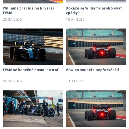
Williams pracuje na B-verzi
Dokáže se Williams probojovat
FW48
zpátky?
23.07. 2026
19.04. 2026
FW48 se konečně dostal na trať
Vowles soupeře nepřesvědčil
06.02. 2026
18.08. 2023