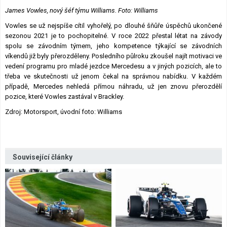
James Vowles, nový šéf týmu Williams. Foto: Williams
Vowles se už nejspíše cítil vyhořelý, po dlouhé šňůře úspěchů ukončené
sezonou 2021 je to pochopitelné. V roce 2022 přestal létat na závody
spolu se závodním týmem, jeho kompetence týkající se závodních
víkendů již byly přerozděleny. Posledního půlroku zkoušel najít motivaci ve
vedení programu pro mladé jezdce Mercedesu a v jiných pozicích, ale to
třeba ve skutečnosti už jenom čekal na správnou nabídku. V každém
případě, Mercedes nehledá přímou náhradu, už jen znovu přerozdělí
pozice, které Vowles zastával v Brackley.
Zdroj: Motorsport, úvodní foto: Williams
Související články