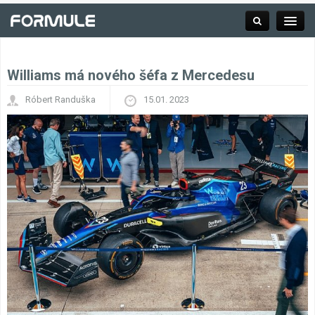
Williams má nového šéfa z Mercedesu
Rubrika
Róbert Randuška
15.01. 2023
Závodní série
Kalendář F1
Výsledky F1
Týmy a jezdci F1
Okruhy F1