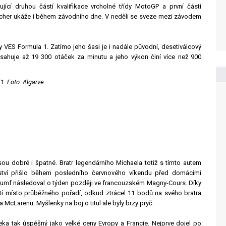
ící druhou částí kvalifikace vrcholné třídy MotoGP a první částí
macher ukáže i během závodního dne. V neděli se sveze mezi závodem
VES Formula 1. Zatímo jeho šasi je i nadále původní, desetiválcový
huje až 19 300 otáček za minutu a jeho výkon činí více než 900
1. Foto: Algarve
u dobré i špatné. Bratr legendárního Michaela totiž s tímto autem
zství přišlo během posledního červnového víkendu před domácími
triumf následoval o týden později ve francouzském Magny-Cours. Díky
tí místo průběžného pořadí, odkud ztrácel 11 bodů na svého bratra
 McLarenu. Myšlenky na boj o titul ale byly brzy pryč.
eka tak úspěšný jako velké ceny Evropy a Francie. Nejprve dojel po