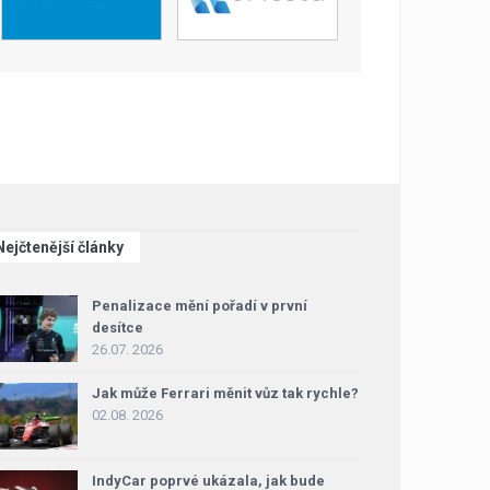
Nejčtenější články
Penalizace mění pořadí v první
desítce
26.07. 2026
Jak může Ferrari měnit vůz tak rychle?
02.08. 2026
IndyCar poprvé ukázala, jak bude