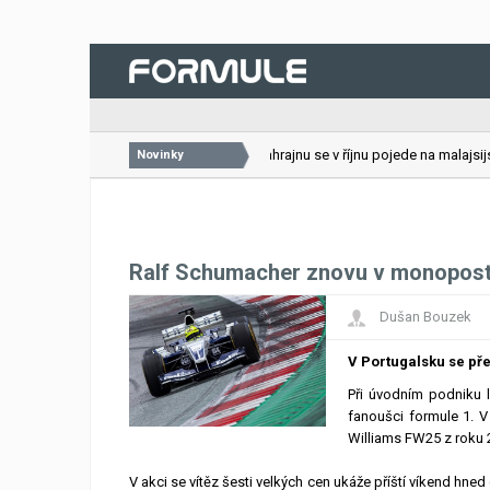
26.07.2026
VC Bahrajnu se v říjnu pojede na malajsijsk
Novinky
Ralf Schumacher znovu v monopost
Dušan Bouzek
V Portugalsku se p
Při úvodním podniku 
fanoušci formule 1.
Williams FW25 z roku 
V akci se vítěz šesti velkých cen ukáže příští víkend hne