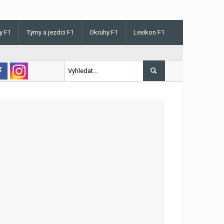
y F1
Týmy a jezdci F1
Okruhy F1
Lexikon F1
s v Maďarsku letos poprvé vyhrál kvalifikaci