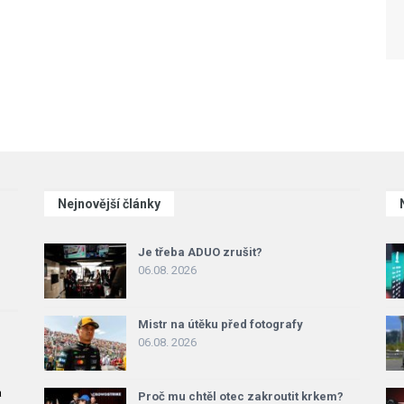
Nejnovější články
Je třeba ADUO zrušit?
06.08. 2026
Mistr na útěku před fotografy
06.08. 2026
a
Proč mu chtěl otec zakroutit krkem?