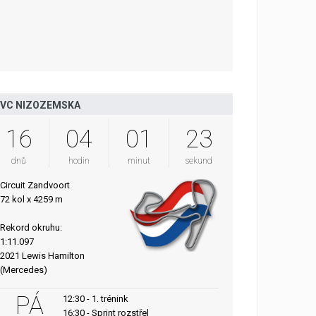
VC NIZOZEMSKA
16
04
01
22
dnů
hodin
minut
sekund
Circuit Zandvoort
72 kol x 4259 m
Rekord okruhu:
1:11.097
2021 Lewis Hamilton
(Mercedes)
PÁ
12:30 - 1. trénink
16:30 - Sprint rozstřel