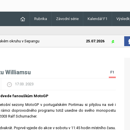
Rubrika
Závodní série
Kalendář F1
Výsledk
ém okruhu v Sepangu
25.07.2026
Lando Norri
u Williamsu
F1
17.03. 2023
ředvede fanouškům MotoGP
letošní sezony MotoGP v portugalském Portimau si přijdou na své i
 V rámci doprovodného programu totiž usedne do svého monopostu
2003 Ralf Schumacher.
d dvakrát. Poprvé vyjede do akce v sobotu v 11:45 hodin místního času.