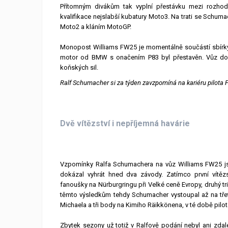
Přítomným divákům tak vyplní přestávku mezi rozhoduj
kvalifikace nejslabší kubatury Moto3. Na trati se Schu
Moto2 a kláním MotoGP.
Monopost Williams FW25 je momentálně součástí sbírky 
motor od BMW s onačením P83 byl přestavěn. Vůz dosa
koňských sil.
Ralf Schumacher si za týden zavzpomíná na kariéru pilota F
Dvě vítězství i nepříjemná havárie
Vzpomínky Ralfa Schumachera na vůz Williams FW25 jso
dokázal vyhrát hned dva závody. Zatímco první vítě
fanoušky na Nürburgringu při Velké ceně Evropy, druhý 
těmto výsledkům tehdy Schumacher vystoupal až na tře
Michaela a tři body na Kimiho Räikkönena, v té době pilota
Zbytek sezony už totiž v Ralfově podání nebyl ani zdal