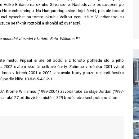
ě Velké Británie na okruhu Silverstone. Následovalo odstoupení po
Hockenheimringu. Na Hungaroringu sice dojel čtvrtý, pak ale boural
usel vynechat na tomto okruhu Velkou cenu Itálie. V Indianapolisu
uce se třikrát roztočil a skončil až dvanáctý.
poslední vítězství v kariéře. Foto: Williams F1
é místo. Připsal si ale 58 bodů a z tohoto pohledu šlo o jeho
 a 2002 ovšem skončil celkově čtvrtý. Zatímco v ročníku 2001 vyhrál
 zatímco v letech 2001 a 2002 získávala body pouze nejlepší šestka
 podle klíče 10-8-6-5-4-3-2-1.
7. Kromě Williamsu (1999-2004) závodil také za stáje Jordan (1997-
psal také 27 pódiových umístění, 329 bodů nebo šest pole position.