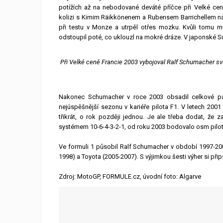
potížích až na nebodované deváté příčce při Velké cen
kolizi s Kimim Räikkönenem a Rubensem Barrichellem na 
při testu v Monze a utrpěl otřes mozku. Kvůli tomu m
odstoupil poté, co uklouzl na mokré dráze. V japonské Suz
Při Velké ceně Francie 2003 vybojoval Ralf Schumacher své 
Nakonec Schumacher v roce 2003 obsadil celkové pát
nejúspěšnější sezonu v kariéře pilota F1. V letech 2001
třikrát, o rok později jednou. Je ale třeba dodat, že
systémem 10-6-4-3-2-1, od roku 2003 bodovalo osm pilotů
Ve formuli 1 působil Ralf Schumacher v období 1997-200
1998) a Toyota (2005-2007). S výjimkou šesti výher si při
Zdroj: MotoGP, FORMULE.cz, úvodní foto: Algarve