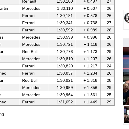
Renault
1:30,100
+ 0.497
27
artin
Mercedes
1:30,110
+ 0.507
26
Ferrari
1:30,181
+ 0.578
26
Ferrari
1:30,341
+ 0.738
27
Ferrari
1:30,592
+ 0.989
28
es
Mercedes
1:30,599
+ 0.996
26
n
Mercedes
1:30,721
+ 1.118
26
uri
Red Bull
1:30,776
+ 1.173
29
s
Mercedes
1:30,810
+ 1.207
26
Ferrari
1:30,820
+ 1.217
24
meo
Ferrari
1:30,837
+ 1.234
26
uri
Red Bull
1:30,921
+ 1.318
28
s
Mercedes
1:30,959
+ 1.356
29
n
Mercedes
1:30,964
+ 1.361
25
meo
Ferrari
1:31,052
+ 1.449
29
ing