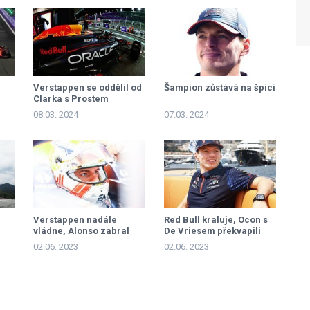
Verstappen se oddělil od
Šampion zůstává na špici
Clarka s Prostem
08.03. 2024
07.03. 2024
Verstappen nadále
Red Bull kraluje, Ocon s
vládne, Alonso zabral
De Vriesem překvapili
02.06. 2023
02.06. 2023