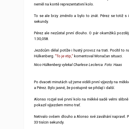
neměl na kontě reprezentativní kolo.
To se ale brzy změnilo a bylo to znát. Pérez se totiž s
sekundy.
Pérez ale nezůstal první dlouho. O pár okamžiků později
1:30,058.
Jezdcům dělal potíže i hustý provoz na trati. Pocítil to 
Hülkenberg.
"To je vtip,"
komentoval Monačan situaci.
Nico Hülkenberg vylekal Charlese Leclerca. Foto: Haas
Po dvaceti minutách už jsme viděli první výjezdy na měkké
a Pérez. Bylo jasné, že postupně se přidají i další.
Alonso rozjel své první kolo na měkké sadě velmi slibně -
pokazil výjezdem mimo trať.
Netrvalo ovšem dlouho a Alonso své zaváhání napravil. 
33 tisícin sekundy.