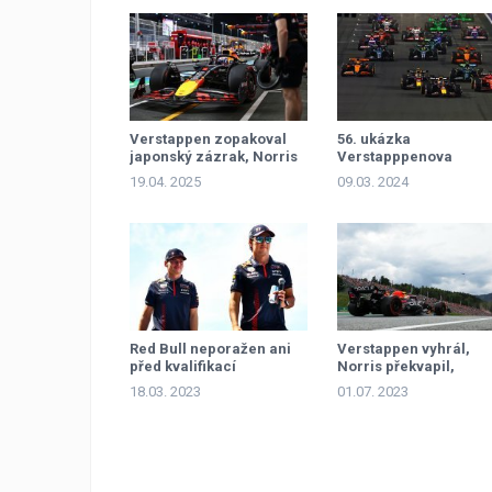
Verstappen zopakoval
56. ukázka
japonský zázrak, Norris
Verstapppenova
selhal pod tlakem
mistrovství
19.04. 2025
09.03. 2024
Red Bull neporažen ani
Verstappen vyhrál,
před kvalifikací
Norris překvapil,
Mercedes zklamal
18.03. 2023
01.07. 2023