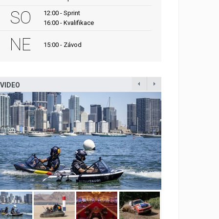
SO
12:00 - Sprint
16:00 - Kvalifikace
NE
15:00 - Závod
VIDEO