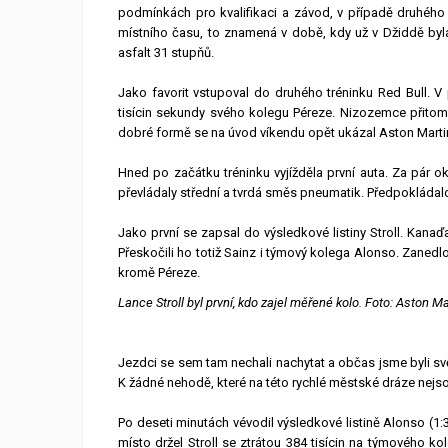
podmínkách pro kvalifikaci a závod, v případě druhého 
místního času, to znamená v době, kdy už v Džiddě byl
asfalt 31 stupňů.
Jako favorit vstupoval do druhého tréninku Red Bull. V p
tisícin sekundy svého kolegu Péreze. Nizozemce přitom t
dobré formě se na úvod víkendu opět ukázal Aston Martin. 
Hned po začátku tréninku vyjížděla první auta. Za pár o
převládaly střední a tvrdá směs pneumatik. Předpokládalo
Jako první se zapsal do výsledkové listiny Stroll. Kana
Přeskočili ho totiž Sainz i týmový kolega Alonso. Zanedlouh
kromě Péreze.
Lance Stroll byl první, kdo zajel měřené kolo. Foto: Aston Ma
Jezdci se sem tam nechali nachytat a občas jsme byli sv
K žádné nehodě, které na této rychlé městské dráze nejs
Po deseti minutách vévodil výsledkové listině Alonso (1:3
místo držel Stroll se ztrátou 384 tisícin na týmového kol