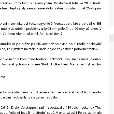
tréninku už to bylo o něčem jiném. Odstartoval totiž ve 20:00 hodin
a tma. Teploty šly samozřejmě dolů. Zatímco vzduch měl 26 stupňů,
rvním tréninku byl totiž nejrychlejší Verstappen, který porazil o 483
rápily žaludeční problémy a kvůli nim přiletěl do Džiddy až dnes. V
Zatímco Alonso skončil třetí, Stroll čtvrtý.
kamžiků už po dráze jezdila více než polovina pole. Podle očekávání
 se, že k jízdám na měkké sadě dojde až ve druhé polovině tréninku.
ďanovo úvodní kolo mělo hodnotu 1:32,293. První ale nezůstal dlouho.
o zajel rychlejší kolo než Stroll i Hülkenberg. Na trati už byli všichni
rtin
ědky výjezdů mimo trať. O jeden z nich se postaral například Cunoda.
ou ničím neobvyklým, ale zatím nedošlo.
0,612). Druhý Verstappen zatím zaostával o 189 tisícin sekundy. Třetí
egou. Všichni jezdili na střední sadě. V akci už byl i Pérez, zatím ale