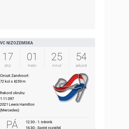
VC NIZOZEMSKA
17
01
25
53
dnů
hodin
minut
sekund
Circuit Zandvoort
72 kol x 4259 m
Rekord okruhu:
1:11.097
2021 Lewis Hamilton
(Mercedes)
PÁ
12:30 - 1. trénink
16:30 - Sprint rozstřel