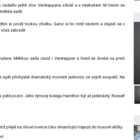
zadařilo ještě více. Verstappena zdolal a s náskokem 50 tisícin se
a měkké sadě.
m si prožil horkou chvilku. Sainz si ho totiž nevšiml a objevil se v
l včas zabrzdit.
simulace. Měkkou sadu nazul i Verstappen a hned se dostal na první
nz opět přichystal dramatický moment jednomu ze svých soupeřů. Na
a páté pozici. Jeho týmový kolega Hamilton byl až jedenáctý. Russell
iž přejel na cílové rovince čáru ohraničující nájezd do boxové uličky.
ri