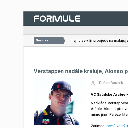
26.07.2026
VC Bahrajnu se v říjnu pojede na malajsijské
Novinky
Verstappen nadále kraluje, Alonso p
Dušan Bouzek
VC Saúdské Arábie - 
Nadvláda Verstappena
Arábie. Alonso předve
mimo jiné i Péreze, kter
Zatímco
první volný 