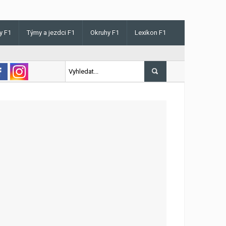
y F1
Týmy a jezdci F1
Okruhy F1
Lexikon F1
 v Maďarsku letos poprvé vyhrál kvalifikaci