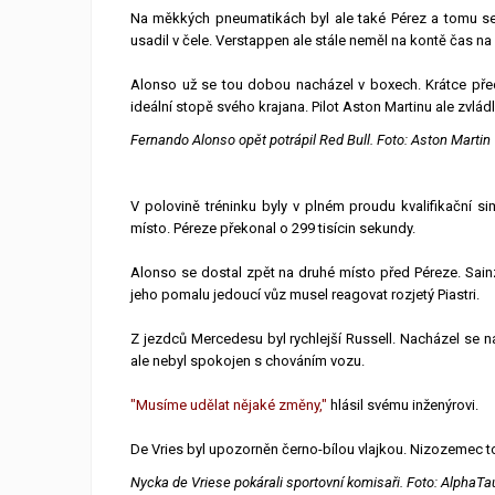
Na měkkých pneumatikách byl ale také Pérez a tomu se 
usadil v čele. Verstappen ale stále neměl na kontě čas n
Alonso už se tou dobou nacházel v boxech. Krátce předtí
ideální stopě svého krajana. Pilot Aston Martinu ale zvlád
Fernando Alonso opět potrápil Red Bull. Foto: Aston Martin
V polovině tréninku byly v plném proudu kvalifikační 
místo. Péreze překonal o 299 tisícin sekundy.
Alonso se dostal zpět na druhé místo před Péreze. Sai
jeho pomalu jedoucí vůz musel reagovat rozjetý Piastri.
Z jezdců Mercedesu byl rychlejší Russell. Nacházel se n
ale nebyl spokojen s chováním vozu.
"Musíme udělat nějaké změny,"
hlásil svému inženýrovi.
De Vries byl upozorněn černo-bílou vlajkou. Nizozemec tot
Nycka de Vriese pokárali sportovní komisaři. Foto: AlphaTau