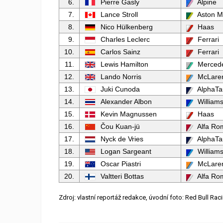
6.
Pierre Gasly
Alpine
7.
Lance Stroll
Aston M
8.
Nico Hülkenberg
Haas
9.
Charles Leclerc
Ferrari
10.
Carlos Sainz
Ferrari
11.
Lewis Hamilton
Merced
12.
Lando Norris
McLare
13.
Juki Cunoda
AlphaTa
14.
Alexander Albon
William
15.
Kevin Magnussen
Haas
16.
Čou Kuan-jü
Alfa Ro
17.
Nyck de Vries
AlphaTa
18.
Logan Sargeant
William
19.
Oscar Piastri
McLare
20.
Valtteri Bottas
Alfa Ro
Zdroj: vlastní reportáž redakce, úvodní foto: Red Bull Rac