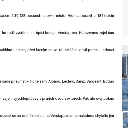
 časem 1:30,428 posunul na první místo. Alonsa porazil o 184 tisícin
 ho totiž vystřídal na špici kolega Verstappen. Nizozemec zajel čas
například Leclerc, před kterým se ve 13. zatáčce zjevil pomalu jedoucí
 sadě pneumatik. Po té sáhli Alonso, Leclerc, Sainz, Sargeant, Bottas
 zajel nejrychlejší časy v prvních dvou sektorech. Pak ale svůj pokus
Posunul se na druhé místo a na Verstappena mu najednou chybělo jen