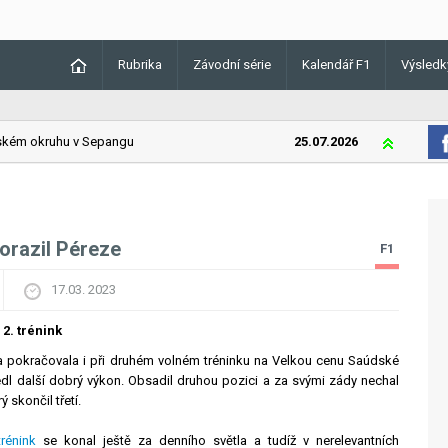
Rubrika
Závodní série
Kalendář F1
Výsledk
m okruhu v Sepangu
25.07.2026
Lando Norris
orazil Péreze
F1
17.03. 2023
2. trénink
 pokračovala i při druhém volném tréninku na Velkou cenu Saúdské
dl další dobrý výkon. Obsadil druhou pozici a za svými zády nechal
ý skončil třetí.
trénink
se konal ještě za denního světla a tudíž v nerelevantních