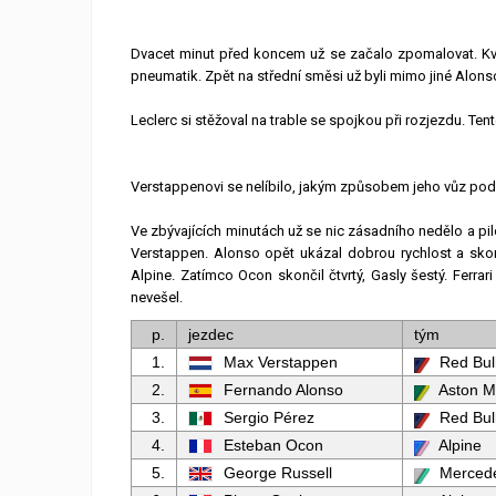
Dvacet minut před koncem už se začalo zpomalovat. Kval
pneumatik. Zpět na střední směsi už byli mimo jiné Alonso
Leclerc si stěžoval na trable se spojkou při rozjezdu. T
Verstappenovi se nelíbilo, jakým způsobem jeho vůz pod
Ve zbývajících minutách už se nic zásadního nedělo a pil
Verstappen. Alonso opět ukázal dobrou rychlost a skonči
Alpine. Zatímco Ocon skončil čtvrtý, Gasly šestý. Ferrar
nevešel.
p.
jezdec
tým
1.
Max Verstappen
Red Bul
2.
Fernando Alonso
Aston M
3.
Sergio Pérez
Red Bul
4.
Esteban Ocon
Alpine
5.
George Russell
Merced