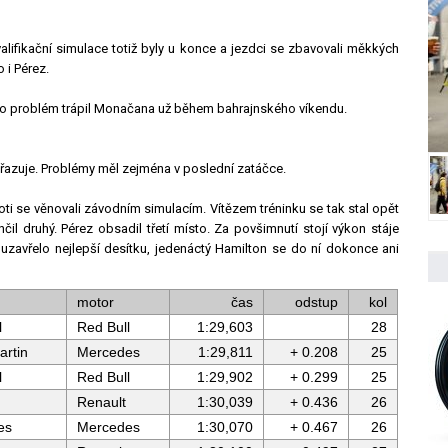
ifikační simulace totiž byly u konce a jezdci se zbavovali měkkých
 i Pérez.
ento problém trápil Monačana už během bahrajnského víkendu.
řazuje. Problémy měl zejména v poslední zatáčce.
oti se věnovali závodním simulacím. Vítězem tréninku se tak stal opět
l druhý. Pérez obsadil třetí místo. Za povšimnutí stojí výkon stáje
i uzavřelo nejlepší desítku, jedenáctý Hamilton se do ní dokonce ani
motor
čas
odstup
kol
l
Red Bull
1:29,603
28
artin
Mercedes
1:29,811
+ 0.208
25
l
Red Bull
1:29,902
+ 0.299
25
Renault
1:30,039
+ 0.436
26
es
Mercedes
1:30,070
+ 0.467
26